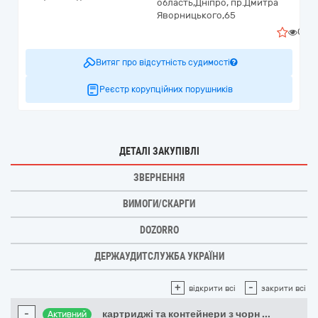
область,
Дніпро,
пр.Дмитра
Яворницького,65
0
Витяг про відсутність судимості
Реєстр корупційних порушників
ДЕТАЛІ ЗАКУПІВЛІ
ЗВЕРНЕННЯ
ВИМОГИ/СКАРГИ
DOZORRO
ДЕРЖАУДИТСЛУЖБА УКРАЇНИ
+
-
відкрити всі
закрити всі
-
картриджі та контейнери з чорн
...
Активний