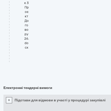
к 3
Пр
оє
кт
До
го
во
ру
26.
do
cx
Електронні тендерні вимоги
+
Підстави для відмови в участі у процедурі закупівлі