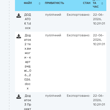
ФАЙЛ
ПРИВАТНІСТЬ
СТАН
ТА
ЧАС
ДОД
публічний
Експортовано:
22-06-
АТО
2026,
К 1.d
10:29:01
ocx
Дод
публічний
Експортовано:
22-06-
аток
2026,
2 те
10:29:01
х.ви
мог
и - к
арт
рид
жі_0
6_2
026.
doc
x
Дод
публічний
Експортовано:
22-06-
аток
2026,
3 Пр
10:29:01
оєкт