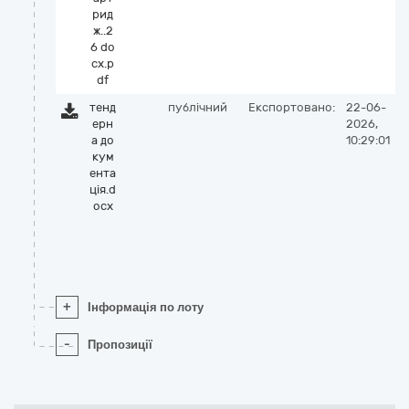
рид
ж..2
6 do
cx.p
df
тенд
публічний
Експортовано:
22-06-
ерн
2026,
а до
10:29:01
кум
ента
ція.d
ocx
+
Інформація по лоту
-
Пропозиції