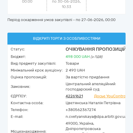
00:00
по 30-06-2026,
10:33
Період оскарження умов закупівлі - по
27-06-2026, 00:00
ВІДКРИТІ ТОРГИ З ОСОБЛИВОСТЯМИ
ОЧІКУВАННЯ ПРОПОЗИЦІЙ
Статус:
Бюджет:
498 000
UAH
(з ПДВ)
Вид предмету закупівлі:
Товари
Мінімальний крок аукціону:
2 490 UAH
Оцінка пропозицій:
За вартістю придбання
Центральний апеляційний
Замовник:
господарский суд
ЄДРПОУ:
42261621
Досьє YouControl
Контактна особа:
Цвєтянська Наталія Петрівна
Телефон:
+380562367274
E-mail:
n.cvetyanskaya@dpa.arbitr.gov.ua
49000,
Україна
,
Дніпропетровська
Місцезнаходження: