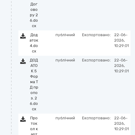
Дог
ово
ру 2
6.do
cx
Дод
публічний
Експортовано:
22-06-
аток
2026,
4.do
10:29:01
cx
ДОД
публічний
Експортовано:
22-06-
АТО
2026,
К 5
10:29:01
Фор
ма Т
Д пр
опо
з. 2
6.do
cx
Про
публічний
Експортовано:
22-06-
ток
2026,
ол к
10:29:01
арт