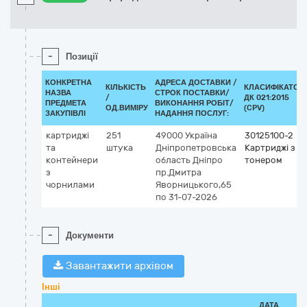
-
Позиції
КОНКРЕТНА
АДРЕСА ДОСТАВКИ /
КІЛЬКІСТЬ
КЛАСИФІКАТОР
НАЗВА
СТРОК ПОСТАВКИ/
/
ДК 021:2015
ПРЕДМЕТА
ВИКОНАННЯ РОБІТ/
ОД.ВИМІРУ
(CPV)
ЗАКУПІВЛІ
НАДАННЯ ПОСЛУГ:
картриджі
251
49000
Україна
30125100-2
та
штука
Дніпропетровська
Картриджі з
контейнери
область
Дніпро
тонером
з
пр.Дмитра
чорнилами
Яворницького,65
по 31-07-2026
-
Документи
Завантажити архівом
Інші
ДАТА