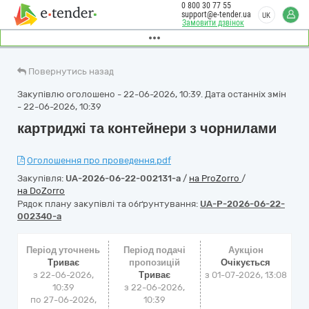
0 800 30 77 55
support@e-tender.ua
UK
Замовити дзвінок
Повернутись назад
Закупівлю оголошено - 22-06-2026, 10:39. Дата останніх змін
- 22-06-2026, 10:39
картриджі та контейнери з чорнилами
Оголошення про проведення.pdf
Закупівля:
UA-2026-06-22-002131-a
/
на ProZorro
/
на DoZorro
Рядок плану закупівлі та обґрунтування:
UA-P-2026-06-22-
002340-a
Період уточнень
Період подачі
Аукціон
Триває
пропозицій
Очікується
з 22-06-2026,
Триває
з
01-07-2026, 13:08
10:39
з 22-06-2026,
по 27-06-2026,
10:39