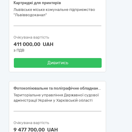
Картриджі для принтерів
Львівське міське комунальне підприємство
"Львівводоканал"
Очікувана вартість
411 000,00 UAH
з ПДВ
Дивитись
Фотокопіювальне та поліграфічне обладнання для офсетного друку за кодом CPV за ДК 021:2015:30120000-6 (придбання витратних та інших матеріалів до комп’ютерної техніки та оргтехніки - картриджі з тонером для потреби окремих загальних судів м. Харкова та Харківської області)
Територіальне управління Державної судової
адміністрації України у Харківській області
Очікувана вартість
9 477 700,00 UAH