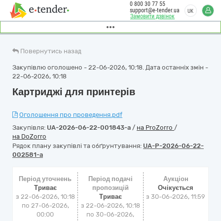
0 800 30 77 55
support@e-tender.ua
UK
Замовити дзвінок
Повернутись назад
Закупівлю оголошено - 22-06-2026, 10:18. Дата останніх змін -
22-06-2026, 10:18
Картриджі для принтерів
Оголошення про проведення.pdf
Закупівля:
UA-2026-06-22-001843-a
/
на ProZorro
/
на DoZorro
Рядок плану закупівлі та обґрунтування:
UA-P-2026-06-22-
002581-a
Період уточнень
Період подачі
Аукціон
Триває
пропозицій
Очікується
з 22-06-2026, 10:18
Триває
з
30-06-2026, 11:59
по 27-06-2026,
з 22-06-2026, 10:18
00:00
по 30-06-2026,