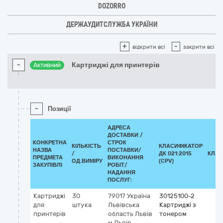
DOZORRO
ДЕРЖАУДИТСЛУЖБА УКРАЇНИ
+
-
відкрити всі
закрити всі
-
Картриджі для принтерів
Активний
-
Позиції
АДРЕСА
ДОСТАВКИ /
КОНКРЕТНА
СТРОК
КІЛЬКІСТЬ
КЛАСИФІКАТОР
НАЗВА
ПОСТАВКИ/
/
ДК 021:2015
КЛАС
ПРЕДМЕТА
ВИКОНАННЯ
ОД.ВИМІРУ
(CPV)
ЗАКУПІВЛІ
РОБІТ/
НАДАННЯ
ПОСЛУГ:
Картриджі
30
79017
Україна
30125100-2
для
штука
Львівська
Картриджі з
принтерів
область
Львів
тонером
м.Львів,