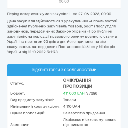
00:00
Період оскарження умов закупівлі - по
27-06-2026, 00:00
Дана закупівля здійснюється з урахуванням «Особливостей
здійснення публічних закупівель товарів, робіт і послуг для
замовників, передбачених Законом України «Про публічні
закупівлі», на період дії правового режиму воєнного стану в
Україні та протягом 90 днів з дня його припинення або
скасування», затверджених Постановою Кабінету Міністрів
України від 12.10.2022 №1178
ВІДКРИТІ ТОРГИ З ОСОБЛИВОСТЯМИ
ОЧІКУВАННЯ
Статус:
ПРОПОЗИЦІЙ
Бюджет:
411 000
UAH
(з ПДВ)
Вид предмету закупівлі:
Товари
Мінімальний крок аукціону:
4 110 UAH
Оцінка пропозицій:
За вартістю придбання
Львівське міське комунальне
Замовник:
підприємство