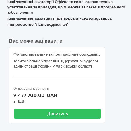
Інші закупівлі в категорії Офісна та комп’ютерна техніка,
устаткування та приладдя, крім меблів та пакетів програмного
забезпечення
Інші закупівлі замовника Львівське міське комунальне
підприємство "Львівводоканал"
Вас може зацікавити
Фотокопіювальне та поліграфічне обладнання для офсетного друку за кодом CPV за ДК 021:2015:30120000-6 (придбання витратних та інших матеріалів до комп’ютерної техніки та оргтехніки - картриджі з тонером для потреби окремих загальних судів м. Харкова та Харківської області)
Територіальне управління Державної судової
адміністрації України у Харківській області
Очікувана вартість
9 477 700,00 UAH
з ПДВ
Дивитись