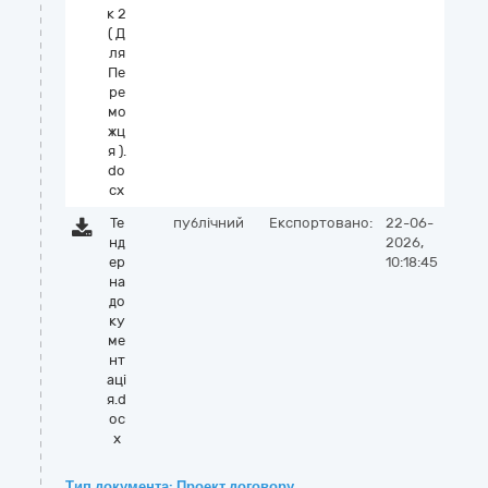
к 2
( Д
ля
Пе
ре
мо
жц
я ).
do
cx
Те
публічний
Експортовано:
22-06-
нд
2026,
ер
10:18:45
на
до
ку
ме
нт
аці
я.d
oc
x
Тип документа: Проект договору