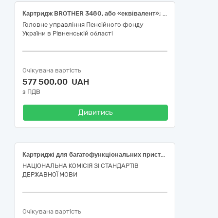
Картридж BROTHER 3480, або «еквівалент»; Картридж HP 145X LJ Pro 3003/3103 Black (3800 ст) (W1450X), або «еквівалент»; Картридж HP LJ 4003/4103, MFP 4103 Black W1510A (151A), або «еквівалент»; Тонер-картридж HP 154A LJ Tank 1502/1602/2603 Black 2.5К (W1540A), або «еквівалент»; Тонер-картридж CF259А, або «еквівалент»; Картридж Canon IR2425 C-EXV60 Black, оригінал; Драм картридж Canon 051, або «еквівалент»; Картридж canon 051 Black, або «еквівалент»; Картриджі KYOCERA TK1120, або «еквівалент»; Canon 716С(для Canon i-SENSYS LBP 5050), або «еквівалент»; Canon 716Y(для Canon i-SENSYS LBP 5050), або «еквівалент»; Canon 716M(для Canon i-SENSYS LBP 5050), або «еквівалент»; Canon 716B(для Canon i-SENSYS LBP 5050), або «еквівалент»; Тонер TN-217 до bizhub 283, або «еквівалент»; Тонер для принтерів KYOCERA Katun, 1kg, або «еквівалент»; Тонер для принтерів BROTHER IPM MOON №2, 0.5kg, або «еквівалент»; Фотобарабан до драм юніта dr-3400, або «еквівалент»; Фотобарабан до драм юніта dr-2335, або «еквівалент»; Фотобарабан до драм юніта dr-2090, або «еквівалент»; Комплект картриджів для Epson WF-3820: Epson 405 Multipack Cyan/Magenta/Yellow/Black або «еквівалент»; Тонер-картридж TN-216 до Konika Minolta bizhub 220 c або «еквівалент»; Тонер-картридж TN-216 до Konika Minolta bizhub 220 m або «еквівалент»; Тонер-картридж TN-216 до Konika Minolta bizhub 220 k або «еквівалент»; Тонер-картридж TN-216 до Konika Minolta bizhub 220 y або «еквівалент»; Драм юніт dr-3400 до принтера Brother 5500/5750, або «еквівалент»; Ремонтний комплект Kyocera MK-3160 оригінал; Оригінальний блок фюзера Kyocera FK-1150 (для Kyocera p2040dn) 302RV93053
Головне управління Пенсійного фонду
України в Рівненській області
Очікувана вартість
577 500,00 UAH
з ПДВ
Дивитись
Картриджі для багатофункціональних пристроїв та принтерів
НАЦІОНАЛЬНА КОМІСІЯ ЗІ СТАНДАРТІВ
ДЕРЖАВНОЇ МОВИ
Очікувана вартість