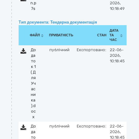
n.p
2026,
7s
10:18:49
Тип документа: Тендерна документація
ДАТА
ФАЙЛ
ПРИВАТНІСТЬ
СТАН
ТА
ЧАС
До
публічний
Експортовано:
22-06-
да
2026,
то
10:18:45
к 1
( Д
ля
Уч
ас
ни
ка
).d
oc
x
До
публічний
Експортовано:
22-06-
да
2026,
то
10:18:45