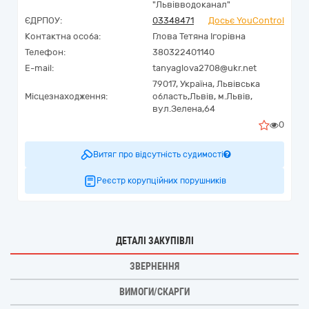
"Львівводоканал"
ЄДРПОУ:
03348471
Досьє YouControl
Контактна особа:
Глова Тетяна Ігорівна
Телефон:
380322401140
E-mail:
tanyaglova2708@ukr.net
79017,
Україна
,
Львівська
Місцезнаходження:
область,
Львів,
м.Львів,
вул.Зелена,64
0
Витяг про відсутність судимості
Реєстр корупційних порушників
ДЕТАЛІ ЗАКУПІВЛІ
ЗВЕРНЕННЯ
ВИМОГИ/СКАРГИ