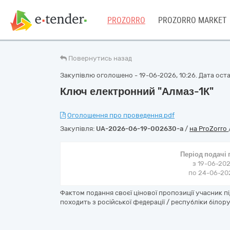
PROZORRO
PROZORRO MARKET
Повернутись назад
Закупівлю оголошено - 19-06-2026, 10:26. Дата остан
Ключ електронний "Алмаз-1К"
Оголошення про проведення.pdf
Закупівля:
UA-2026-06-19-002630-a
/
на ProZorro
Період подачі
з 19-06-202
по 24-06-202
Фактом подання своєї цінової пропозиції учасник 
походить з російської федерації / республіки білору