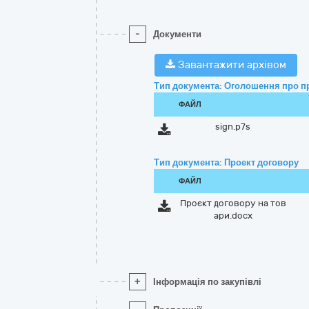
-
Документи
Завантажити архівом
Тип документа: Оголошення про п
ФАЙЛ
sign.p7s
Тип документа: Проект договору
ФАЙЛ
Проєкт договору на тов
ари.docx
+
Інформація по закупівлі