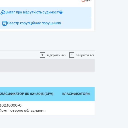
Витяг про відсутність судимості
Реєстр корупційних порушників
+
-
відкрити всі
закрити всі
КЛАСИФІКАТОР ДК 021:2015 (CPV)
КЛАСИФІКАТОРИ
30230000-0
Комп’ютерне обладнання