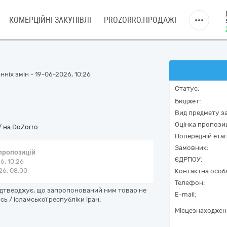
КОМЕРЦІЙНІ ЗАКУПІВЛІ
PROZORRO.ПРОДАЖІ
ніх змін - 19-06-2026, 10:26
Статус:
Бюджет:
Вид предмету за
Оцінка пропозиц
/
на DoZorro
Попередній етап
Замовник:
 пропозицій
ЄДРПОУ:
6, 10:26
6, 08:00
Контактна особ
Телефон:
підтверджує, що запропонований ним товар не
E-mail:
сь / ісламської республіки іран.
Місцезнаходжен