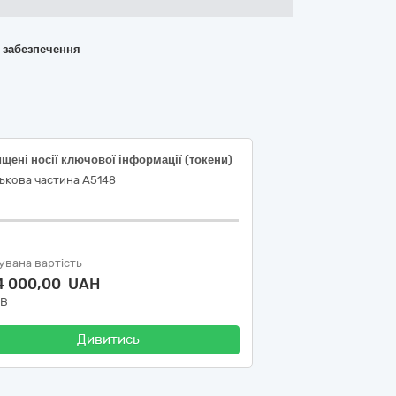
о забезпечення
щені носії ключової інформації (токени)
ькова частина А5148
увана вартість
4 000,00 UAH
ДВ
Дивитись