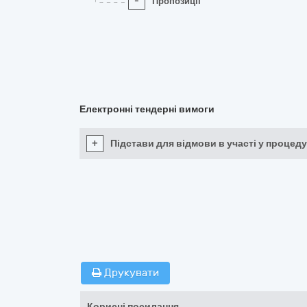
-
Пропозиції
Електронні тендерні вимоги
+
Підстави для відмови в участі у процеду
Друкувати
Корисні посилання