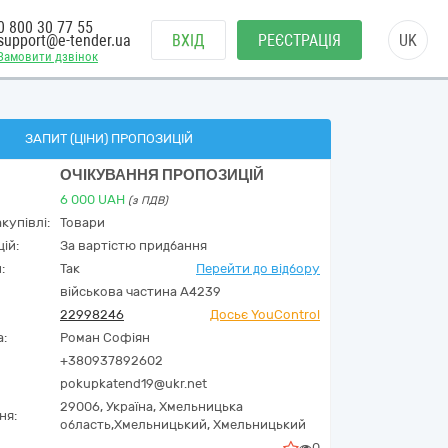
0 800 30 77 55
support@e-tender.ua
ВХІД
РЕЄСТРАЦІЯ
UK
Замовити дзвінок
ЗАПИТ (ЦІНИ) ПРОПОЗИЦІЙ
ОЧІКУВАННЯ ПРОПОЗИЦІЙ
6 000
UAH
(з ПДВ)
купівлі:
Товари
ій:
За вартістю придбання
:
Так
Перейти до відбору
військова частина А4239
22998246
Досьє YouControl
а:
Роман Софіян
+380937892602
pokupkatend19@ukr.net
29006,
Україна
,
Хмельницька
ня:
область,
Хмельницький,
Хмельницький
0