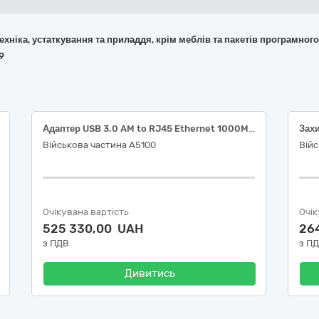
 техніка, устаткування та приладдя, крім меблів та пакетів програмног
9
Адаптер USB 3.0 AM to RJ45 Ethernet 1000Mbps Gembird (NIC-U3-02) або еквівалент
Захи
Військова частина А5100
Війс
Очікувана вартість
Очік
525 330,00 UAH
26
з ПДВ
з П
Дивитись