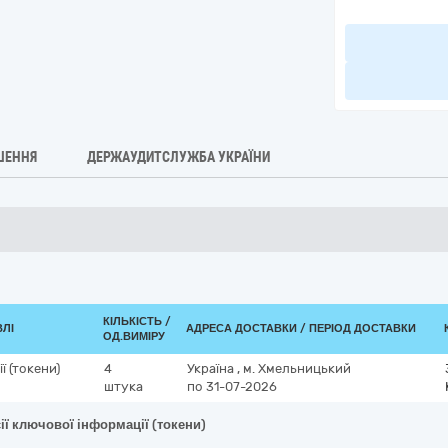
ШЕННЯ
ДЕРЖАУДИТСЛУЖБА УКРАЇНИ
КІЛЬКІСТЬ /
ВЛІ
АДРЕСА ДОСТАВКИ / ПЕРІОД ДОСТАВКИ
ОД.ВИМІРУ
ї (токени)
4
Україна
,
м. Хмельницький
штука
по 31-07-2026
ії ключової інформації (токени)