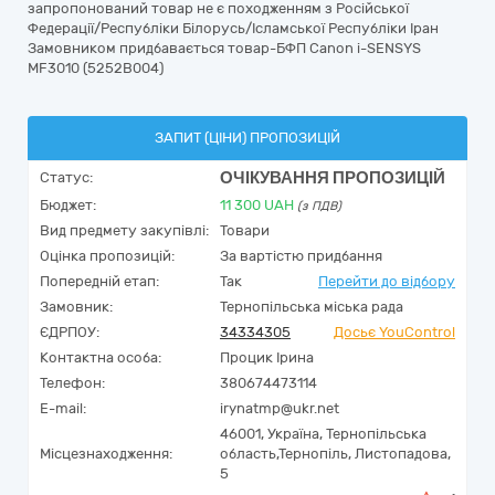
запропонований товар не є походженням з Російської
Федерації/Республіки Білорусь/Ісламської Республіки Іран
Замовником придбавається товар-БФП Canon i-SENSYS
MF3010 (5252B004)
ЗАПИТ (ЦІНИ) ПРОПОЗИЦІЙ
ОЧІКУВАННЯ ПРОПОЗИЦІЙ
Статус:
Бюджет:
11 300
UAH
(з ПДВ)
Вид предмету закупівлі:
Товари
Оцінка пропозицій:
За вартістю придбання
Попередній етап:
Так
Перейти до відбору
Замовник:
Тернопільська міська рада
ЄДРПОУ:
34334305
Досьє YouControl
Контактна особа:
Процик Ірина
Телефон:
380674473114
E-mail:
irynatmp@ukr.net
46001,
Україна
,
Тернопільська
Місцезнаходження:
область,
Тернопіль,
Листопадова,
5