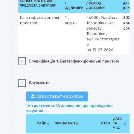
КОНКРЕТНА НАЗВА
/
/ ПЕРІОД
ДК 021
ПРЕДМЕТА ЗАКУПІВЛІ
ОД.ВИМІРУ
ДОСТАВКИ
(CPV)
Багатофункціональні
1
46000
,
Україна
,
3023
пристрої
штука
Тернопільська
Комп
область
,
обла
Тернопіль
,
вул.Листопадова
5
по 13-07-2026
+
Специфікація 1: Багатофункціональні пристрої
-
Документи
Завантажити архівом
Тип документа: Оголошення про проведення
закупівлі
ДАТА
ФАЙЛ
ПРИВАТНІСТЬ
СТАН
ТА
ЧАС