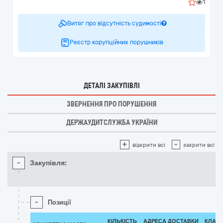
1
Витяг про відсутність судимості
Реєстр корупційних порушників
ДЕТАЛІ ЗАКУПІВЛІ
ЗВЕРНЕННЯ ПРО ПОРУШЕННЯ
ДЕРЖАУДИТСЛУЖБА УКРАЇНИ
+
-
відкрити всі
закрити всі
-
Закупівля:
-
Позиції
КІЛЬКІСТЬ
АДРЕСА ДОСТАВКИ
КЛАСИ