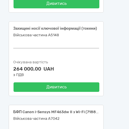
Дивитись
Захищені носії ключової інформації (токени)
Військова частина А5148
Очікувана вартість
264 000,00 UAH
з ПДВ
Дивитись
БФП Canon i-Sensys MF463dw II з Wi-Fi (7188C008)
Військова частина А7042