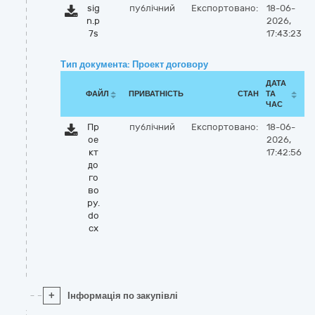
sig
публічний
Експортовано:
18-06-
n.p
2026,
7s
17:43:23
Тип документа: Проект договору
ДАТА
ФАЙЛ
ПРИВАТНІСТЬ
СТАН
ТА
ЧАС
Пр
публічний
Експортовано:
18-06-
ое
2026,
кт
17:42:56
до
го
во
ру.
do
cx
+
Інформація по закупівлі