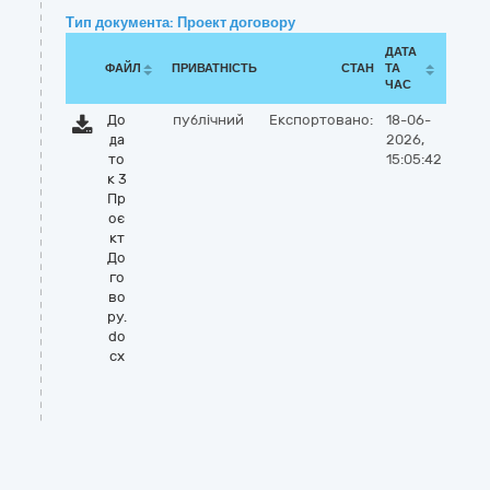
Тип документа: Проект договору
ДАТА
ФАЙЛ
ПРИВАТНІСТЬ
СТАН
ТА
ЧАС
До
публічний
Експортовано:
18-06-
да
2026,
то
15:05:42
к 3
Пр
оє
кт
До
го
во
ру.
do
cx