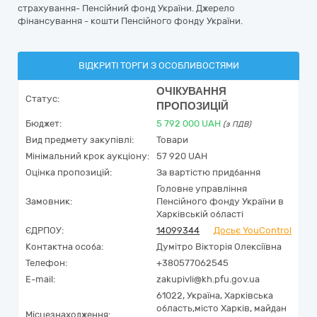
страхування- Пенсійний фонд України. Джерело
фінансування - кошти Пенсійного фонду України.
ВІДКРИТІ ТОРГИ З ОСОБЛИВОСТЯМИ
ОЧІКУВАННЯ
Статус:
ПРОПОЗИЦІЙ
Бюджет:
5 792 000
UAH
(з ПДВ)
Вид предмету закупівлі:
Товари
Мінімальний крок аукціону:
57 920 UAH
Оцінка пропозицій:
За вартістю придбання
Головне управління
Замовник:
Пенсійного фонду України в
Харківській області
ЄДРПОУ:
14099344
Досьє YouControl
Контактна особа:
Думітро Вікторія Олексіївна
Телефон:
+380577062545
E-mail:
zakupivli@kh.pfu.gov.ua
61022,
Україна
,
Харківська
область,
місто Харків,
майдан
Місцезнаходження: