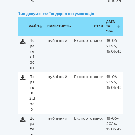
7s
15:10:34
Тип документа: Тендерна документація
ДАТА
ФАЙЛ
ПРИВАТНІСТЬ
СТАН
ТА
ЧАС
До
публічний
Експортовано:
18-06-
да
2026,
то
15:05:42
к 1.
do
cx
До
публічний
Експортовано:
18-06-
да
2026,
то
15:05:42
к
2.d
oc
x
До
публічний
Експортовано:
18-06-
да
2026,
то
15:05:42
к