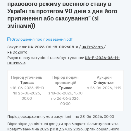
правового режиму воєнного стану в
Україні та протягом 90 днів з дня його
припинення або скасування" (зі
змінами))
Оголошення про проведення.pdf
Закупівля:
UA-2026-06-18-009608-a
/
на ProZorro
/
на DoZorro
Рядок плану закупівлі та обґрунтування:
UA-P-2026-06-11-
000126-a
Період уточнень
Період подачі
Аукціон
Триває
пропозицій
Очікується
з 18-06-2026, 15:10
Триває
з
26-06-2026, 11:19
по 23-06-2026,
з 18-06-2026, 15:10
00:00
по 26-06-2026,
00:00
Період оскарження умов закупівлі - по
23-06-2026, 00:00
Відповідно до лімітної довідки про бюджетні асигнування та
кредитування на 2026 рік від 24.02.2026. Орган соціального