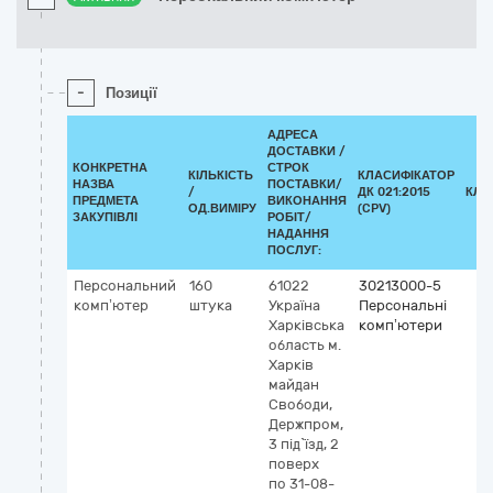
-
Позиції
АДРЕСА
ДОСТАВКИ /
КОНКРЕТНА
СТРОК
КІЛЬКІСТЬ
КЛАСИФІКАТОР
НАЗВА
ПОСТАВКИ/
/
ДК 021:2015
КЛА
ПРЕДМЕТА
ВИКОНАННЯ
ОД.ВИМІРУ
(CPV)
ЗАКУПІВЛІ
РОБІТ/
НАДАННЯ
ПОСЛУГ:
Персональний
160
61022
30213000-5
комп’ютер
штука
Україна
Персональні
Харківська
комп’ютери
область
м.
Харків
майдан
Свободи,
Держпром,
3 під`їзд, 2
поверх
по 31-08-