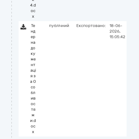
4.d
oc
x
Те
публічний
Експортовано:
18-06-
нд
2026,
ер
15:05:42
на
до
ку
ме
нт
аці
я з
а О
со
бл
ив
ос
тя
м
и.d
oc
x