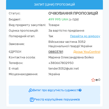
ЗАПИТ (ЦІНИ) ПРОПОЗИЦІЙ
ОЧІКУВАННЯ ПРОПОЗИЦІЙ
Статус:
Бюджет:
499 995
UAH
(з ПДВ)
Вид предмету закупівлі:
Товари
Оцінка пропозицій:
За вартістю придбання
Попередній етап:
Так
Перейти до відбору
Військова частина 3052
Замовник:
Національної гвардії України
ЄДРПОУ:
08803781
Досьє YouControl
Контактна особа:
Марина Олександрівна Бойко
Телефон:
+380667802950
E-mail:
tender3052@ukr.net
Місцезнаходження:
Україна
0
Витяг про відсутність судимості
Реєстр корупційних порушників