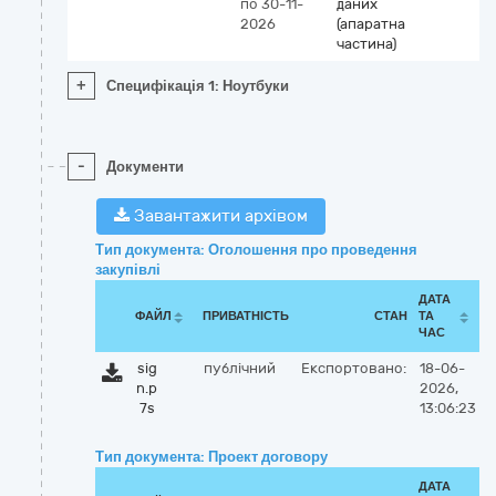
по 30-11-
даних
2026
(апаратна
частина)
+
Специфікація 1: Ноутбуки
-
Документи
Завантажити архівом
Тип документа: Оголошення про проведення
закупівлі
ДАТА
ФАЙЛ
ПРИВАТНІСТЬ
СТАН
ТА
ЧАС
sig
публічний
Експортовано:
18-06-
n.p
2026,
7s
13:06:23
Тип документа: Проект договору
ДАТА