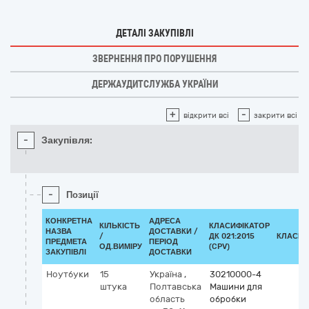
ДЕТАЛІ ЗАКУПІВЛІ
ЗВЕРНЕННЯ ПРО ПОРУШЕННЯ
ДЕРЖАУДИТСЛУЖБА УКРАЇНИ
+
-
відкрити всі
закрити всі
-
Закупівля:
-
Позиції
КОНКРЕТНА
АДРЕСА
КІЛЬКІСТЬ
КЛАСИФІКАТОР
НАЗВА
ДОСТАВКИ /
/
ДК 021:2015
КЛАСИФ
ПРЕДМЕТА
ПЕРІОД
ОД.ВИМІРУ
(CPV)
ЗАКУПІВЛІ
ДОСТАВКИ
Ноутбуки
15
Україна
,
30210000-4
штука
Полтавська
Машини для
область
обробки