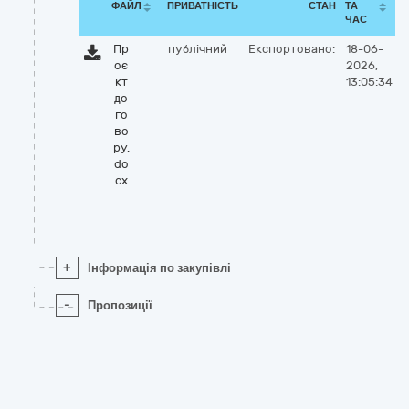
ФАЙЛ
ПРИВАТНІСТЬ
СТАН
ТА
ЧАС
Пр
публічний
Експортовано:
18-06-
оє
2026,
кт
13:05:34
до
го
во
ру.
do
cx
+
Інформація по закупівлі
-
Пропозиції