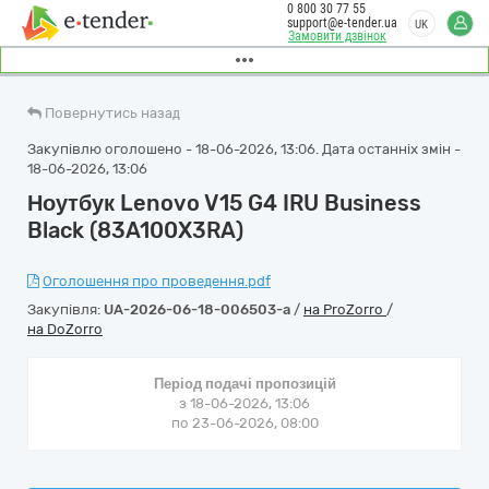
0 800 30 77 55
support@e-tender.ua
UK
Замовити дзвінок
Повернутись назад
Закупівлю оголошено - 18-06-2026, 13:06. Дата останніх змін -
18-06-2026, 13:06
Ноутбук Lenovo V15 G4 IRU Business
Black (83A100X3RA)
Оголошення про проведення.pdf
Закупівля:
UA-2026-06-18-006503-a
/
на ProZorro
/
на DoZorro
Період подачі пропозицій
з 18-06-2026, 13:06
по 23-06-2026, 08:00