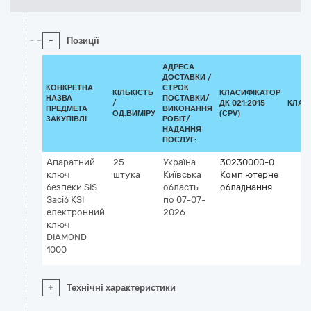
-
Позиції
АДРЕСА
ДОСТАВКИ /
КОНКРЕТНА
СТРОК
КІЛЬКІСТЬ
КЛАСИФІКАТОР
НАЗВА
ПОСТАВКИ/
/
ДК 021:2015
КЛАС
ПРЕДМЕТА
ВИКОНАННЯ
ОД.ВИМІРУ
(CPV)
ЗАКУПІВЛІ
РОБІТ/
НАДАННЯ
ПОСЛУГ:
Апаратний
25
Україна
30230000-0
ключ
штука
Київська
Комп’ютерне
безпеки SIS
область
обладнання
Засіб КЗІ
по 07-07-
електронний
2026
ключ
DIAMOND
1000
+
Технічні характеристики