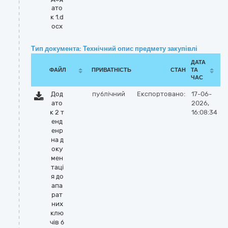
ато
к 1.d
ocx
Тип документа: Технічний опис предмету закупівлі
ДАТА
ФАЙЛ
ПРИВАТНІСТЬ
СТАН
ТА
ЧАС
Дод
публічний
Експортовано:
17-06-
ато
2026,
к 2 т
16:08:34
енд
енр
на д
оку
мен
таці
я до
апа
рат
них
клю
чів б