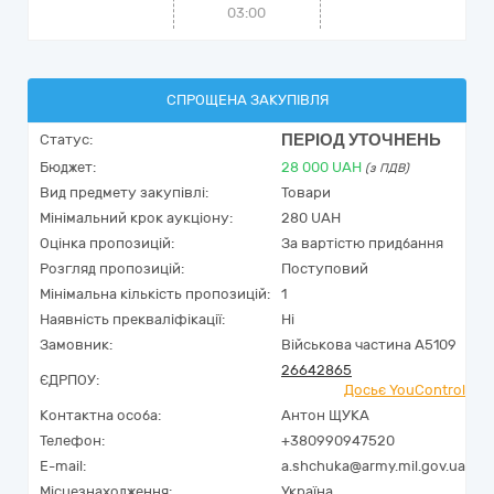
03:00
СПРОЩЕНА ЗАКУПІВЛЯ
ПЕРІОД УТОЧНЕНЬ
Статус:
Бюджет:
28 000
UAH
(з ПДВ)
Вид предмету закупівлі:
Товари
Мінімальний крок аукціону:
280 UAH
Оцінка пропозицій:
За вартістю придбання
Розгляд пропозицій:
Поступовий
Мінімальна кількість пропозицій:
1
Наявність прекваліфікації:
Ні
Замовник:
Військова частина А5109
26642865
ЄДРПОУ:
Досьє YouControl
Контактна особа:
Антон ЩУКА
Телефон:
+380990947520
E-mail:
a.shchuka@army.mil.gov.ua
Місцезнаходження:
Україна