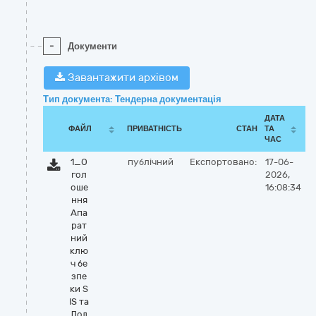
-
Документи
Завантажити архівом
Тип документа: Тендерна документація
ДАТА
ФАЙЛ
ПРИВАТНІСТЬ
СТАН
ТА
ЧАС
1_О
публічний
Експортовано:
17-06-
гол
2026,
оше
16:08:34
ння
Апа
рат
ний
клю
ч бе
зпе
ки S
IS та
Дод