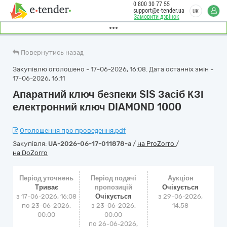
0 800 30 77 55
support@e-tender.ua
UK
Замовити дзвінок
Повернутись назад
Закупівлю оголошено - 17-06-2026, 16:08. Дата останніх змін -
17-06-2026, 16:11
Апаратний ключ безпеки SIS Засіб КЗІ
електронний ключ DIAMOND 1000
Оголошення про проведення.pdf
Закупівля:
UA-2026-06-17-011878-a
/
на ProZorro
/
на DoZorro
Період уточнень
Період подачі
Аукціон
Триває
пропозицій
Очікується
з 17-06-2026, 16:08
Очікується
з
29-06-2026,
по 23-06-2026,
з 23-06-2026,
14:58
00:00
00:00
по 26-06-2026,