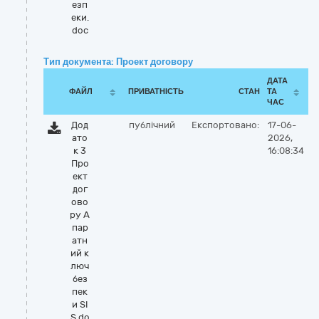
езп
еки.
doc
Тип документа: Проект договору
ДАТА
ФАЙЛ
ПРИВАТНІСТЬ
СТАН
ТА
ЧАС
Дод
публічний
Експортовано:
17-06-
ато
2026,
к 3
16:08:34
Про
ект
дог
ово
ру А
пар
атн
ий к
люч
без
пек
и SI
S.do