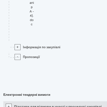
апі
р
А -
4).
do
c
+
Інформація по закупівлі
-
Пропозиції
Електронні тендерні вимоги
+
Підстави для відмови в участі у процедурі закупівлі