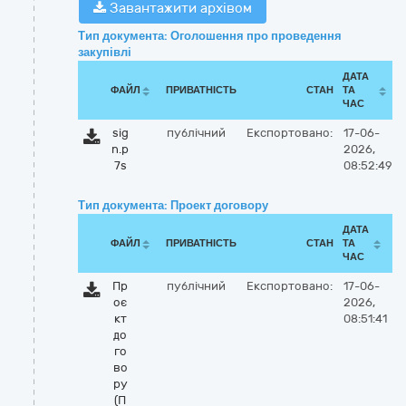
Завантажити архівом
Тип документа: Оголошення про проведення
закупівлі
ДАТА
ФАЙЛ
ПРИВАТНІСТЬ
СТАН
ТА
ЧАС
sig
публічний
Експортовано:
17-06-
n.p
2026,
7s
08:52:49
Тип документа: Проект договору
ДАТА
ФАЙЛ
ПРИВАТНІСТЬ
СТАН
ТА
ЧАС
Пр
публічний
Експортовано:
17-06-
оє
2026,
кт
08:51:41
до
го
во
ру
(П