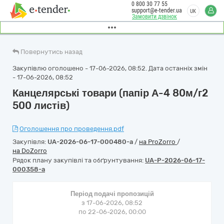
0 800 30 77 55
support@e-tender.ua
UK
Замовити дзвінок
Повернутись назад
Закупівлю оголошено - 17-06-2026, 08:52. Дата останніх змін
- 17-06-2026, 08:52
Канцелярські товари (папір А-4 80м/г2
500 листів)
Оголошення про проведення.pdf
Закупівля:
UA-2026-06-17-000480-a
/
на ProZorro
/
на DoZorro
Рядок плану закупівлі та обґрунтування:
UA-P-2026-06-17-
000358-a
Період подачі пропозицій
з 17-06-2026, 08:52
по 22-06-2026, 00:00