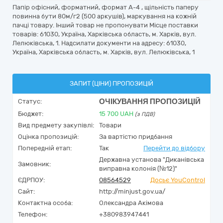
Папір офісний, форматний, формат А-4 , щільність паперу
повинна бути 80м/г2 (500 аркушів), маркування на кожній
пачці товару. Інший товар не пропонувати Місце поставки
товарів: 61030, Україна, Харківська область, м. Харків, вул.
Лелюківська, 1. Надсилати документи на адресу: 61030,
Україна, Харківська область, м. Харків, вул. Лелюківська, 1
ЗАПИТ (ЦІНИ) ПРОПОЗИЦІЙ
ОЧІКУВАННЯ ПРОПОЗИЦІЙ
Статус:
Бюджет:
15 700
UAH
(з ПДВ)
Вид предмету закупівлі:
Товари
Оцінка пропозицій:
За вартістю придбання
Попередній етап:
Так
Перейти до відбору
Державна установа "Диканівська
Замовник:
виправна колонія (№12)"
ЄДРПОУ:
08564529
Досьє YouControl
Сайт:
http://minjust.gov.ua/
Контактна особа:
Олександра Акімова
Телефон:
+380983947441