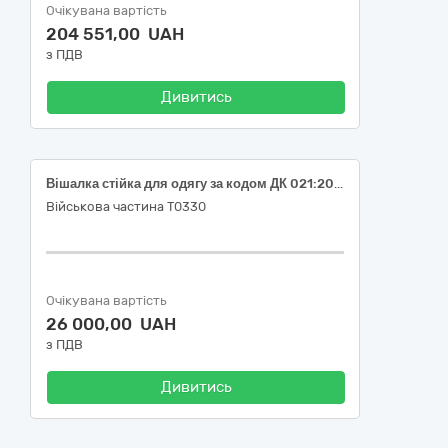
Очікувана вартість
204 551,00 UAH
з ПДВ
Дивитись
Вішалка стійка для одягу за кодом ДК 021:2015:30190000-7 «Офісне устаткування та приладдя різне»
Військова частина Т0330
Очікувана вартість
26 000,00 UAH
з ПДВ
Дивитись