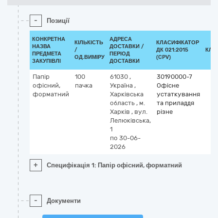
-
Позиції
КОНКРЕТНА
АДРЕСА
КІЛЬКІСТЬ
КЛАСИФІКАТОР
НАЗВА
ДОСТАВКИ /
/
ДК 021:2015
КЛА
ПРЕДМЕТА
ПЕРІОД
ОД.ВИМІРУ
(CPV)
ЗАКУПІВЛІ
ДОСТАВКИ
Папір
100
61030
,
30190000-7
офісний,
пачка
Україна
,
Офісне
форматний
Харківська
устаткування
область
,
м.
та приладдя
Харків
,
вул.
різне
Лелюківська,
1
по 30-06-
2026
+
Специфікація 1: Папір офісний, форматний
-
Документи