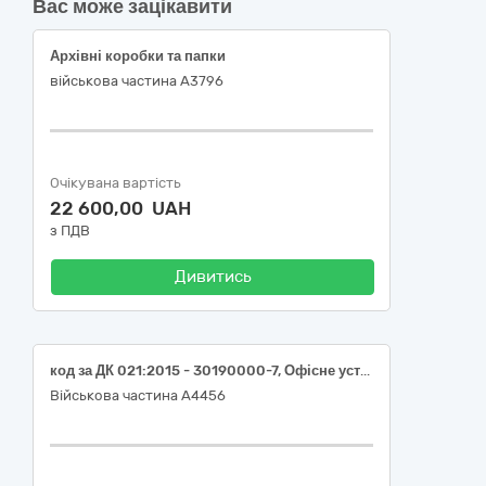
Вас може зацікавити
Архівні коробки та папки
військова частина А3796
Очікувана вартість
22 600,00 UAH
з ПДВ
Дивитись
код за ДК 021:2015 - 30190000-7, Офісне устаткування та приладдя різне (Фліпчарт Buromax двосторонній на підставці)
Військова частина А4456