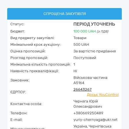
СПРОЩЕНА ЗАКУПІВЛЯ
ПЕРІОД УТОЧНЕНЬ
Статус:
Бюджет:
100 000
UAH
(з ПДВ)
Вид предмету закупівлі:
Товари
Мінімальний крок аукціону:
500 UAH
Оцінка пропозицій:
За вартістю придбання
Розгляд пропозицій:
Поступовий
Мінімальна кількість пропозицій:
1
Наявність прекваліфікації:
Ні
Військова частина
Замовник:
А5164
26643267
ЄДРПОУ:
Досьє YouControl
Черняга Юрій
Контактна особа:
Олександрович
Телефон:
+380669250489
E-mail:
yuriy-chernyaga@ukr.net
Україна
,
Чернігівська
Місцезнаходження: