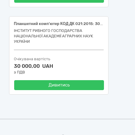
Планшетний комп’ютер КОД ДК 021:2015: 30210000-4 Машини для обробки даних (апаратна частина) (ДК 021:2015: 30213200-7 Планшетні комп’ютери)
ІНСТИТУТ РИБНОГО ГОСПОДАРСТВА
НАЦІОНАЛЬНОЇ АКАДЕМІЇ АГРАРНИХ НАУК
УКРАЇНИ
Очікувана вартість
30 000,00 UAH
з ПДВ
Дивитись