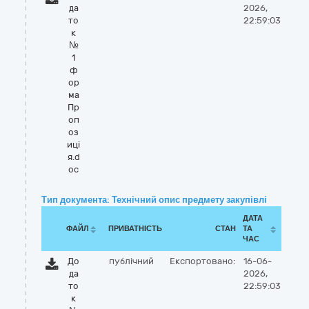
да
2026,
то
22:59:03
к
№
1
ф
ор
ма
Пр
оп
оз
иці
я.d
oc
Тип документа: Технічний опис предмету закупівлі
ДАТА
ФАЙЛ
ПРИВАТНІСТЬ
СТАН
ТА
ЧАС
До
публічний
Експортовано:
16-06-
да
2026,
то
22:59:03
к