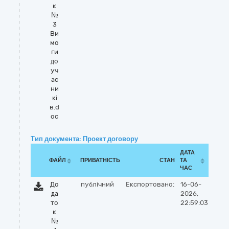
к
№
3
Ви
мо
ги
до
уч
ас
ни
кі
в.d
oc
Тип документа: Проект договору
ДАТА
ФАЙЛ
ПРИВАТНІСТЬ
СТАН
ТА
ЧАС
До
публічний
Експортовано:
16-06-
да
2026,
то
22:59:03
к
№