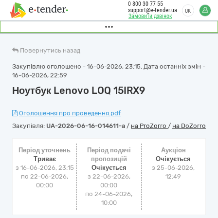
0 800 30 77 55
support@e-tender.ua
UK
Замовити дзвінок
Повернутись назад
Закупівлю оголошено - 16-06-2026, 23:15. Дата останніх змін -
16-06-2026, 22:59
Ноутбук Lenovo LOQ 15IRX9
Оголошення про проведення.pdf
Закупівля:
UA-2026-06-16-014611-a
/
на ProZorro
/
на DoZorro
Період уточнень
Період подачі
Аукціон
Триває
пропозицій
Очікується
з 16-06-2026, 23:15
Очікується
з
25-06-2026,
по 22-06-2026,
з 22-06-2026,
12:49
00:00
00:00
по 24-06-2026,
10:00