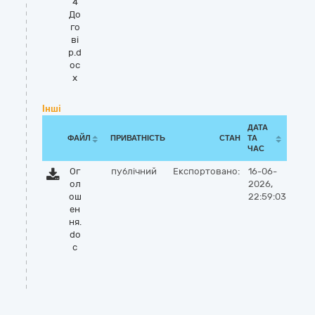
4
До
го
ві
р.d
oc
x
Інші
ДАТА
ФАЙЛ
ПРИВАТНІСТЬ
СТАН
ТА
ЧАС
Ог
публічний
Експортовано:
16-06-
ол
2026,
ош
22:59:03
ен
ня.
do
c