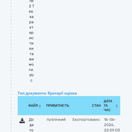
№
2 Т
ех.
ха
ра
кт
ер
ис
ти
ки
та
ви
мо
ги.
do
c
Тип документа: Критерії оцінки
ДАТА
ФАЙЛ
ПРИВАТНІСТЬ
СТАН
ТА
ЧАС
До
публічний
Експортовано:
16-06-
да
2026,
то
22:59:03