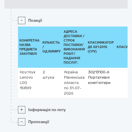
-
Позиції
АДРЕСА
ДОСТАВКИ /
КОНКРЕТНА
СТРОК
КІЛЬКІСТЬ
КЛАСИФІКАТОР
НАЗВА
ПОСТАВКИ/
/
ДК 021:2015
КЛАСИФІ
ПРЕДМЕТА
ВИКОНАННЯ
ОД.ВИМІРУ
(CPV)
ЗАКУПІВЛІ
РОБІТ/
НАДАННЯ
ПОСЛУГ:
Ноутбук
2
Україна
30213100-6
Lenovo
штука
Рівненська
Портативні
LOQ
область
комп’ютери
15IRX9
по 31-07-
2026
+
Інформація по лоту
-
Пропозиції