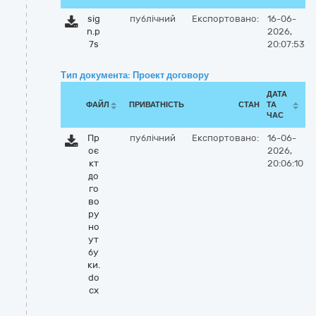
sig
публічний
Експортовано:
16-06-
n.p
2026,
7s
20:07:53
Тип документа: Проект договору
ДАТА
ФАЙЛ
ПРИВАТНІСТЬ
СТАН
ТА
ЧАС
Пр
публічний
Експортовано:
16-06-
оє
2026,
кт
20:06:10
до
го
во
ру
но
ут
бу
ки.
do
cx