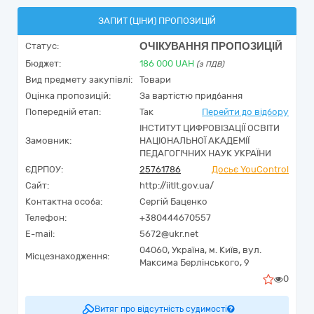
ЗАПИТ (ЦІНИ) ПРОПОЗИЦІЙ
ОЧІКУВАННЯ ПРОПОЗИЦІЙ
Статус:
Бюджет:
186 000
UAH
(з ПДВ)
Вид предмету закупівлі:
Товари
Оцінка пропозицій:
За вартістю придбання
Попередній етап:
Так
Перейти до відбору
ІНСТИТУТ ЦИФРОВІЗАЦІЇ ОСВІТИ
Замовник:
НАЦІОНАЛЬНОЇ АКАДЕМІЇ
ПЕДАГОГІЧНИХ НАУК УКРАЇНИ
ЄДРПОУ:
25761786
Досьє YouControl
Сайт:
http://iitlt.gov.ua/
Контактна особа:
Сергій Баценко
Телефон:
+380444670557
E-mail:
5672@ukr.net
04060,
Україна
,
м. Київ,
вул.
Місцезнаходження:
Максима Берлінського, 9
0
Витяг про відсутність судимості