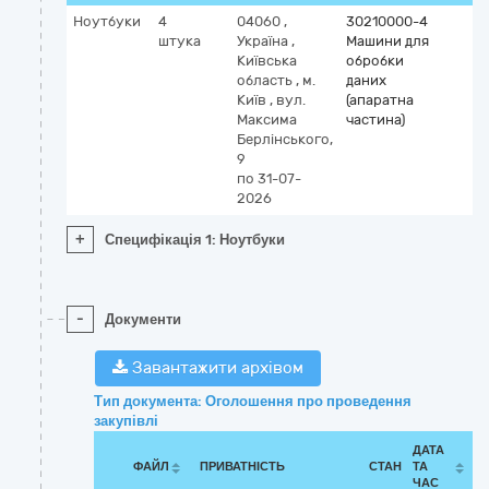
Ноутбуки
4
04060
,
30210000-4
штука
Україна
,
Машини для
Київська
обробки
область
,
м.
даних
Київ
,
вул.
(апаратна
Максима
частина)
Берлінського,
9
по 31-07-
2026
+
Специфікація 1: Ноутбуки
-
Документи
Завантажити архівом
Тип документа: Оголошення про проведення
закупівлі
ДАТА
ФАЙЛ
ПРИВАТНІСТЬ
СТАН
ТА
ЧАС