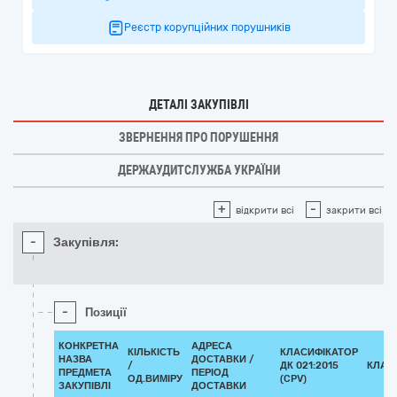
Реєстр корупційних порушників
ДЕТАЛІ ЗАКУПІВЛІ
ЗВЕРНЕННЯ ПРО ПОРУШЕННЯ
ДЕРЖАУДИТСЛУЖБА УКРАЇНИ
+
-
відкрити всі
закрити всі
-
Закупівля:
-
Позиції
КОНКРЕТНА
АДРЕСА
КІЛЬКІСТЬ
КЛАСИФІКАТОР
НАЗВА
ДОСТАВКИ /
/
ДК 021:2015
КЛАС
ПРЕДМЕТА
ПЕРІОД
ОД.ВИМІРУ
(CPV)
ЗАКУПІВЛІ
ДОСТАВКИ