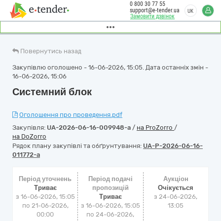
0 800 30 77 55
support@e-tender.ua
UK
Замовити дзвінок
Повернутись назад
Закупівлю оголошено - 16-06-2026, 15:05. Дата останніх змін -
16-06-2026, 15:06
Системний блок
Оголошення про проведення.pdf
Закупівля:
UA-2026-06-16-009948-a
/
на ProZorro
/
на DoZorro
Рядок плану закупівлі та обґрунтування:
UA-P-2026-06-16-
011772-a
Період уточнень
Період подачі
Аукціон
Триває
пропозицій
Очікується
з 16-06-2026, 15:05
Триває
з
24-06-2026,
по 21-06-2026,
з 16-06-2026, 15:05
13:05
00:00
по 24-06-2026,