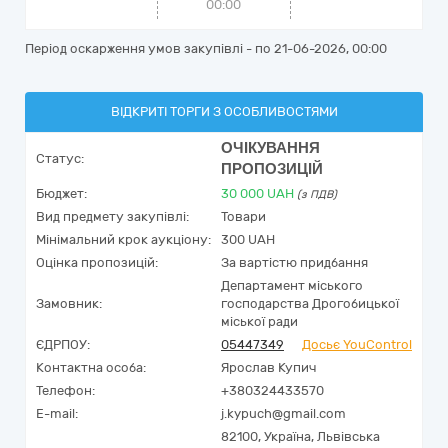
00:00
Період оскарження умов закупівлі - по
21-06-2026, 00:00
ВІДКРИТІ ТОРГИ З ОСОБЛИВОСТЯМИ
ОЧІКУВАННЯ
Статус:
ПРОПОЗИЦІЙ
Бюджет:
30 000
UAH
(з ПДВ)
Вид предмету закупівлі:
Товари
Мінімальний крок аукціону:
300 UAH
Оцінка пропозицій:
За вартістю придбання
Департамент міського
Замовник:
господарства Дрогобицької
міської ради
ЄДРПОУ:
05447349
Досьє YouControl
Контактна особа:
Ярослав Купич
Телефон:
+380324433570
E-mail:
j.kypuch@gmail.com
82100,
Україна
,
Львівська