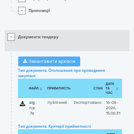
-
Пропозиції
-
Документи тендеру
Завантажити архівом
Тип документа: Оголошення про проведення
закупівлі
ДАТА
ФАЙЛ
ПРИВАТНІСТЬ
СТАН
ТА
ЧАС
sig
публічний
Експортовано:
16-06-
n.p
2026,
7s
15:06:31
Тип документа: Критерії прийнятності