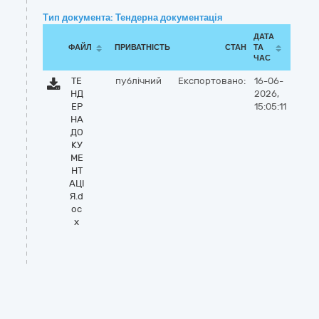
Тип документа: Тендерна документація
ДАТА
ФАЙЛ
ПРИВАТНІСТЬ
СТАН
ТА
ЧАС
ТЕ
публічний
Експортовано:
16-06-
НД
2026,
ЕР
15:05:11
НА
ДО
КУ
МЕ
НТ
АЦІ
Я.d
oc
x