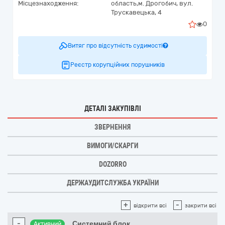
Місцезнаходження:
область,
м. Дрогобич,
вул.
Трускавецька, 4
0
Витяг про відсутність судимості
Реєстр корупційних порушників
ДЕТАЛІ ЗАКУПІВЛІ
ЗВЕРНЕННЯ
ВИМОГИ/СКАРГИ
DOZORRO
ДЕРЖАУДИТСЛУЖБА УКРАЇНИ
+
-
відкрити всі
закрити всі
-
Системний блок
Активний