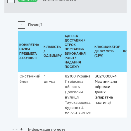
-
Позиції
АДРЕСА
ДОСТАВКИ /
КОНКРЕТНА
СТРОК
КІЛЬКІСТЬ
КЛАСИФІКАТОР
НАЗВА
ПОСТАВКИ/
/
ДК 021:2015
КЛА
ПРЕДМЕТА
ВИКОНАННЯ
ОД.ВИМІРУ
(CPV)
ЗАКУПІВЛІ
РОБІТ/
НАДАННЯ
ПОСЛУГ:
Системний
1
82100
Україна
30210000-4
блок
штука
Львівська
Машини для
область
обробки
Дрогобич
даних
вулиця
(апаратна
Трускавецька,
частина)
будинок 4
по 31-07-2026
+
Інформація по лоту