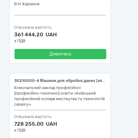
В.Н. Каразіна
Очікувана вартість
361 444,20 UAH
з ПДВ
Дивитись
30210000-4 Машини для обробки даних (апаратна частина)
Комунальний заклад професійної
(професійно-технічної) освіти «Київський
професійний коледж мистецтва та технологій
сервісу»
Очікувана вартість
728 255,00 UAH
з ПДВ