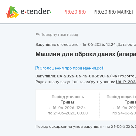
PROZORRO
PROZORRO MARKET
Повернутись назад
Закупівлю оголошено - 16-06-2026, 12:24. Дата остан
Машини для оброки даних (апара
Оголошення про проведення.pdf
Закупівля:
UA-2026-06-16-005890-a
/
на ProZorro
Рядок плану закупівлі та обґрунтування:
UA-P-202
Період уточнень
Період подачі
Триває
Трив
з 16-06-2026, 12:24
з 16-06-202
по 21-06-2026, 00:00
по 24-06-202
Період оскарження умов закупівлі - по
21-06-2026, 