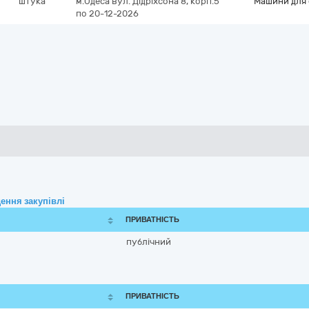
штука
м.Одеса
вул. Дідріхсона 8, корп.5
Машини для 
по 20-12-2026
ення закупівлі
ПРИВАТНІСТЬ
публічний
ПРИВАТНІСТЬ