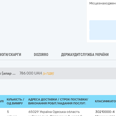
Місцезнаходжен
МОГИ/СКАРГИ
DOZORRO
ДЕРЖАУДИТСЛУЖБА УКРАЇНИ
 (апар
...
786 000
UAH
(з ПДВ)
КІЛЬКІСТЬ /
АДРЕСА ДОСТАВКИ /
СТРОК ПОСТАВКИ/
ВЛІ
КЛАСИФІКАТОР
ОД.ВИМІРУ
ВИКОНАННЯ РОБІТ/НАДАННЯ ПОСЛУГ:
5
65029
Україна
Одеська область
30210000-4