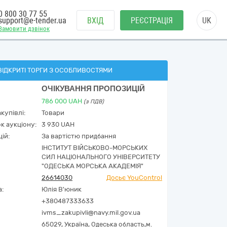
0 800 30 77 55
support@e-tender.ua
ВХІД
РЕЄСТРАЦІЯ
UK
Замовити дзвінок
ВІДКРИТІ ТОРГИ З ОСОБЛИВОСТЯМИ
ОЧІКУВАННЯ ПРОПОЗИЦІЙ
786 000
UAH
(з ПДВ)
купівлі:
Товари
к аукціону:
3 930 UAH
ій:
За вартістю придбання
ІНСТИТУТ ВІЙСЬКОВО-МОРСЬКИХ
СИЛ НАЦІОНАЛЬНОГО УНІВЕРСИТЕТУ
"ОДЕСЬКА МОРСЬКА АКАДЕМІЯ"
26614030
Досьє YouControl
а:
Юлія В'юник
+380487333633
ivms_zakupivli@navy.mil.gov.ua
65029,
Україна
,
Одеська область,
м.