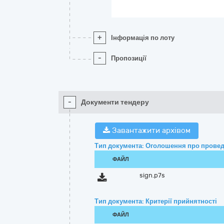
+
Інформація по лоту
-
Пропозиції
-
Документи тендеру
Завантажити архівом
Тип документа: Оголошення про провед
ФАЙЛ
sign.p7s
Тип документа: Критерії прийнятності
ФАЙЛ