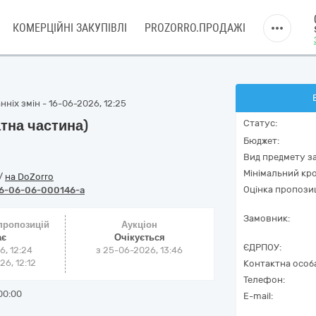
КОМЕРЦІЙНІ ЗАКУПІВЛІ
PROZORRO.ПРОДАЖІ
ніх змін - 16-06-2026, 12:25
тна частина)
Статус:
Бюджет:
Вид предмету за
Мінімальний кро
/
на DoZorro
Оцінка пропозиц
6-06-06-000146-a
Замовник:
 пропозицій
Аукціон
ає
Очікується
ЄДРПОУ:
6, 12:24
з
25-06-2026, 13:46
6, 12:12
Контактна особ
Телефон:
00:00
E-mail: