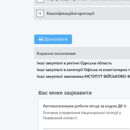
+
Кваліфікаційні критерії
Друкувати
Корисні посилання
Інші закупівлі в регіоні Одеська область
Інші закупівлі в категорії Офісна та комп’ютерна
Інші закупівлі замовника ІНСТИТУТ ВІЙСЬКО
Вас може зацікавити
Автоматизоване робоче місце за кодом ДК 021:2015 – 30210000-4 Машини для обробки даних (апаратна частина)
Головне управління Національної поліції у
Львівській області