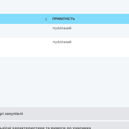
ПРИВАТНІСТЬ
публічний
публічний
рі закупівлі
кількісні характеристики та вимоги до учасника