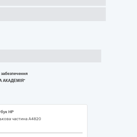
о забезпечення
А АКАДЕМІЯ"
тбук HP
ськова частина А4820