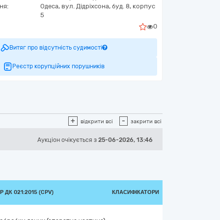
ня:
Одеса,
вул. Дідріхсона, буд. 8, корпус
5
0
Витяг про відсутність судимості
Реєстр корупційних порушників
+
-
відкрити всі
закрити всі
Аукціон
очікується
з
25-06-2026, 13:46
 ДК 021:2015 (CPV)
КЛАСИФІКАТОРИ