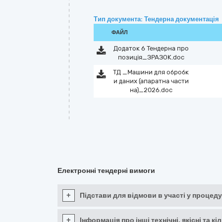
Тип документа: Тендерна документація
ФАЙЛ
Додаток 6 Тендерна про
позиція_ЗРАЗОК.doc
ТД _Машини для обробк
и даних (апаратна части
на)_2026.doc
Електронні тендерні вимоги
+
Підстави для відмови в участі у процеду
+
Інформація про інші технічні, якісні та 