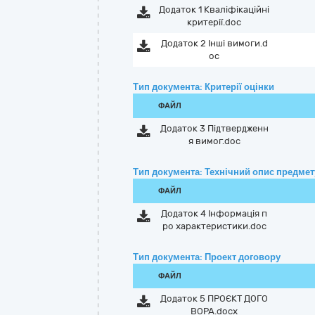
Додаток 1 Кваліфікаційні
критерії.doc
Додаток 2 Інші вимоги.d
oc
Тип документа: Критерії оцінки
ФАЙЛ
Додаток 3 Підтвердженн
я вимог.doc
Тип документа: Технічний опис предмету
ФАЙЛ
Додаток 4 Інформація п
ро характеристики.doc
Тип документа: Проект договору
ФАЙЛ
Додаток 5 ПРОЄКТ ДОГО
ВОРА.docx