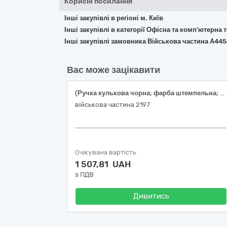
Корисні посилання
Інші закупівлі в регіоні м. Київ
Інші закупівлі в категорії Офісна та комп’ютерна
Інші закупівлі замовника Військова частина А44
Вас може зацікавити
(Ручка кулькова чорна; фарба штемпельна; стрічка клейка канцелярська прозора; клей ПВА з ковпачком; нитка для прошивки документів (поліестер)) або еквівалент
військова частина 2197
Очікувана вартість
1 507,81 UAH
з ПДВ
Дивитись