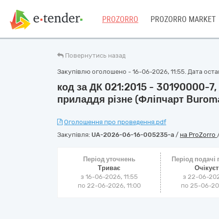
PROZORRO
PROZORRO MARKET
Повернутись назад
Закупівлю оголошено - 16-06-2026, 11:55. Дата остан
код за ДК 021:2015 - 30190000-7
приладдя різне (Фліпчарт Buroma
Оголошення про проведення.pdf
Закупівля:
UA-2026-06-16-005235-a
/
на ProZorro
Період уточнень
Період подачі
Триває
Очікує
з 16-06-2026, 11:55
з 22-06-202
по 22-06-2026, 11:00
по 25-06-202