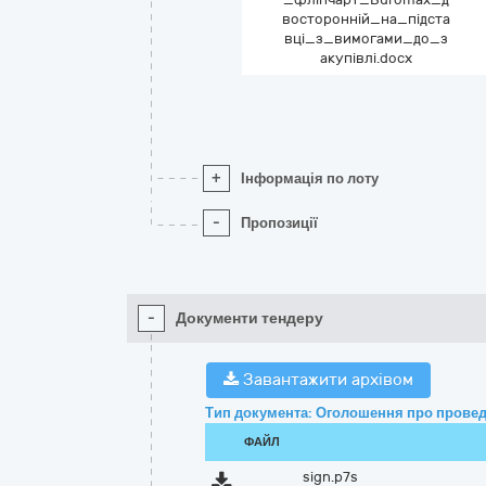
восторонній_на_підста
вці_з_вимогами_до_з
акупівлі.docx
+
Інформація по лоту
-
Пропозиції
-
Документи тендеру
Завантажити архівом
Тип документа: Оголошення про провед
ФАЙЛ
sign.p7s