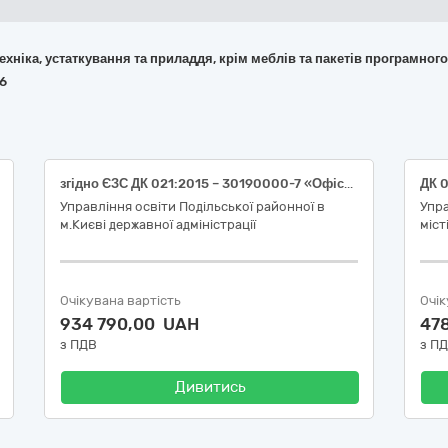
 техніка, устаткування та приладдя, крім меблів та пакетів програмног
56
згідно ЄЗС ДК 021:2015 – 30190000-7 «Офісне устаткування та приладдя різне» (Канцтовари)
Управління освіти Подільської районної в
Упра
м.Києві державної адміністрації
міст
Очікувана вартість
Очік
934 790,00 UAH
47
з ПДВ
з П
Дивитись