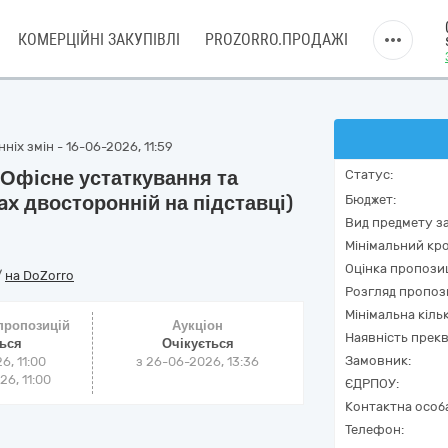
КОМЕРЦІЙНІ ЗАКУПІВЛІ
PROZORRO.ПРОДАЖІ
ніх змін - 16-06-2026, 11:59
, Офісне устаткування та
Статус:
x двосторонній на підставці)
Бюджет:
Вид предмету за
Мінімальний кро
Оцінка пропозиц
/
на DoZorro
Розгляд пропоз
Мінімальна кіль
 пропозицій
Аукціон
Наявність прекв
ться
Очікується
Замовник:
6, 11:00
з
26-06-2026, 13:36
6, 11:00
ЄДРПОУ:
Контактна особ
Телефон: