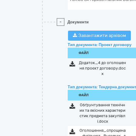
-
Документи
Завантажити архівом
Тип документа: Проект договору
ФАЙЛ
Додаток_4 до оголошен
ня проєкт договору.doc
x
Тип документа: Тендерна документ
ФАЙЛ
Обґрунтування технічн
их та якісних характери
стик предмета закупівл
і.docx
Оголошення_спрощена
_фліпчарт_Buromax_д