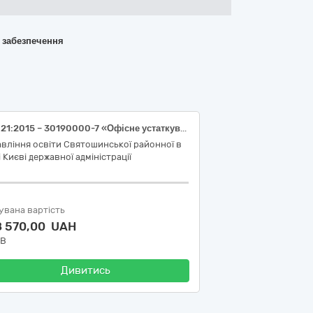
о забезпечення
ДК 021:2015 – 30190000-7 «Офісне устаткування та приладдя різне» (Аудиторні дошки та фліпчарти для закладів освіти Святошинського району міста Києва)
вління освіти Святошинської районної в
і Києві державної адміністрації
увана вартість
8 570,00 UAH
ДВ
Дивитись