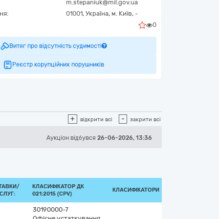
m.stepaniuk@mil.gov.ua
ня:
01001,
Україна
,
м. Київ,
-
0
Витяг про відсутність судимості
Реєстр корупційних порушників
+
-
відкрити всі
закрити всі
Аукціон відбувся
26-06-2026, 13:36
ТАВКИ/
КЛАСИФІКАТОР ДК
КЛАСИФІКАТОРИ
СЛУГ:
021:2015 (CPV)
30190000-7
Офісне устаткування