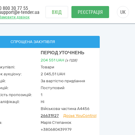
0 800 30 77 55
support@e-tender.ua
ВХІД
РЕЄСТРАЦІЯ
UK
Замовити дзвінок
СПРОЩЕНА ЗАКУПІВЛЯ
ПЕРІОД УТОЧНЕНЬ
204 551
UAH
(з ПДВ)
купівлі:
Товари
к аукціону:
2 045,51 UAH
ій:
За вартістю придбання
ицій:
Поступовий
кість пропозицій:
1
аліфікації:
Ні
Військова частина А4456
26631927
Досьє YouControl
а:
Марія Степанюк
+380680439979