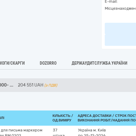
E-mail:
Місцезнаходжен
МОГИ/СКАРГИ
DOZORRO
ДЕРЖАУДИТСЛУЖБА УКРАЇНИ
000-
...
204 551
UAH
(з ПДВ)
КІЛЬКІСТЬ /
АДРЕСА ДОСТАВКИ /
СТРОК ПОС
ВЛІ
ОД.ВИМІРУ
ВИКОНАННЯ РОБІТ/НАДАННЯ ПО
й для письма маркером
37
Україна
м. Київ
ax BM.0202
штука
по 25-12-2026