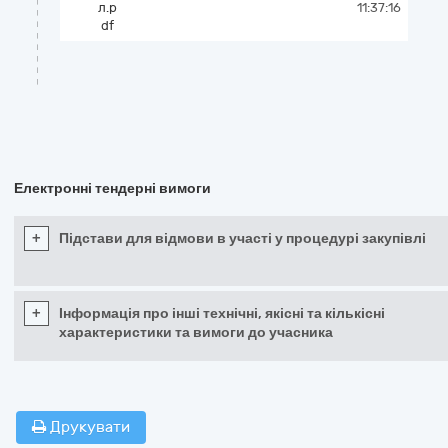
л.p
11:37:16
df
Електронні тендерні вимоги
+
Підстави для відмови в участі у процедурі закупівлі
+
Інформація про інші технічні, якісні та кількісні
характеристики та вимоги до учасника
Друкувати