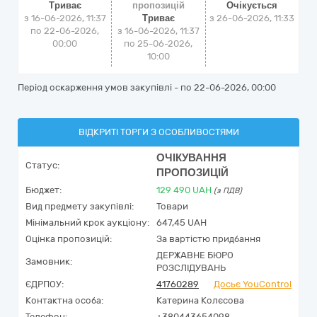
Триває
пропозицій
Очікується
з 16-06-2026, 11:37
Триває
з
26-06-2026, 11:33
по 22-06-2026,
з 16-06-2026, 11:37
00:00
по 25-06-2026,
10:00
Період оскарження умов закупівлі - по
22-06-2026, 00:00
ВІДКРИТІ ТОРГИ З ОСОБЛИВОСТЯМИ
ОЧІКУВАННЯ
Статус:
ПРОПОЗИЦІЙ
Бюджет:
129 490
UAH
(з ПДВ)
Вид предмету закупівлі:
Товари
Мінімальний крок аукціону:
647,45 UAH
Оцінка пропозицій:
За вартістю придбання
ДЕРЖАВНЕ БЮРО
Замовник:
РОЗСЛІДУВАНЬ
ЄДРПОУ:
41760289
Досьє YouControl
Контактна особа:
Катерина Колєсова
Телефон:
+380443654098