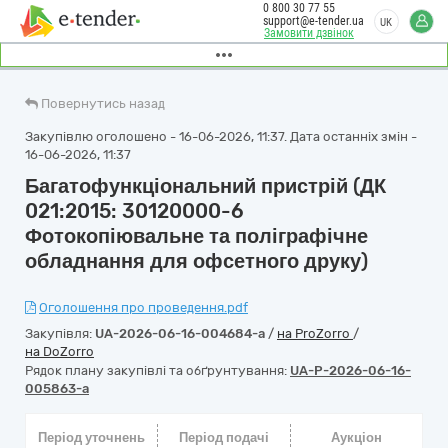
0 800 30 77 55
support@e-tender.ua
UK
Замовити дзвінок
Повернутись назад
Закупівлю оголошено - 16-06-2026, 11:37. Дата останніх змін -
16-06-2026, 11:37
Багатофункціональний пристрій (ДК
021:2015: 30120000-6
Фотокопіювальне та поліграфічне
обладнання для офсетного друку)
Оголошення про проведення.pdf
Закупівля:
UA-2026-06-16-004684-a
/
на ProZorro
/
на DoZorro
Рядок плану закупівлі та обґрунтування:
UA-P-2026-06-16-
005863-a
Період уточнень
Період подачі
Аукціон