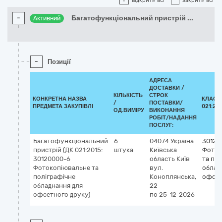
відкрити всі
закрити всі
-
Багатофункціональний пристрій
...
Активний
-
Позиції
АДРЕСА
ДОСТАВКИ /
КІЛЬКІСТЬ
СТРОК
КОНКРЕТНА НАЗВА
КЛАСИ
/
ПОСТАВКИ/
ПРЕДМЕТА ЗАКУПІВЛІ
021:201
ОД.ВИМІРУ
ВИКОНАННЯ
РОБІТ/НАДАННЯ
ПОСЛУГ:
Багатофункціональний
6
04074
Україна
30120
пристрій (ДК 021:2015:
штука
Київська
Фоток
30120000-6
область
Київ
та по
Фотокопіювальне та
вул.
облад
поліграфічне
Коноплянська,
офсет
обладнання для
22
офсетного друку)
по 25-12-2026