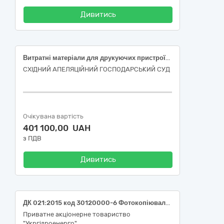
Дивитись
Витратні матеріали для друкуючих пристроїв (картриджі) за ДК 021:2015 код 30120000-6 Фотокопіювальне та поліграфічне обладнання для офсетного друку
СХІДНИЙ АПЕЛЯЦІЙНИЙ ГОСПОДАРСЬКИЙ СУД
Очікувана вартість
401 100,00 UAH
з ПДВ
Дивитись
ДК 021:2015 код 30120000-6 Фотокопіювальне та поліграфічне обладнання для офсетного друку (Картриджі та комплектуючі для філії "Дністровська ГЕС" ПрАТ "Укргідроенерго")
Приватне акціонерне товариство
"Укргідроенерго"