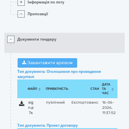
+
Інформація по лоту
-
Пропозиції
-
Документи тендеру
Завантажити архівом
Тип документа: Оголошення про проведення
закупівлі
ДАТА
ФАЙЛ
ПРИВАТНІСТЬ
СТАН
ТА
ЧАС
sig
публічний
Експортовано:
16-06-
n.p
2026,
7s
11:37:52
Тип документа: Проект договору