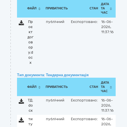
ДАТА
ФАЙЛ
ПРИВАТНІСТЬ
СТАН
ТА
ЧАС
Пр
публічний
Експортовано:
16-06-
оє
2026,
кт
11:37:16
дог
ов
ор
у.d
oc
x
Тип документа: Тендерна документація
ДАТА
ФАЙЛ
ПРИВАТНІСТЬ
СТАН
ТА
ЧАС
ТД.
публічний
Експортовано:
16-06-
do
2026,
cx
11:37:16
ти
публічний
Експортовано:
16-06-
ту
2026,