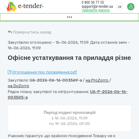
0 800 30 77 55
support@e-tender.ua
UK
Замовити дзвінок
Повернутись назад
Закупівлю оголошено - 16-06-2026, 11:09. Дата останніх змін -
16-06-2026, 11:09
Офісне устаткування та приладдя різне
Оголошення про проведення.pdf
Закупівля:
UA-2026-06-16-003569-a
/
на ProZorro
/
на DoZorro
Рядок плану закупівлі та обґрунтування:
UA-P-2026-06-16-
003505-a
Період подачі пропозицій
з 16-06-2026, 11:09
по 19-06-2026, 09:00
Учасник гарантує ,що країною походження Товару не є