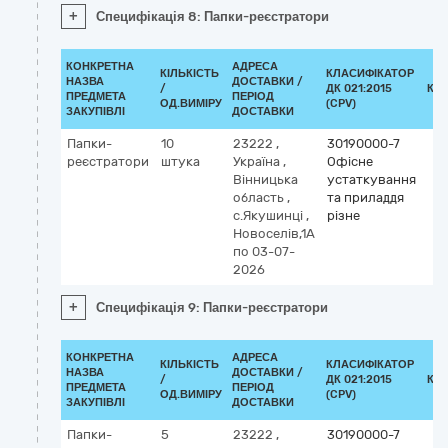
+
Специфікація 8: Папки-реєстратори
КОНКРЕТНА
АДРЕСА
КІЛЬКІСТЬ
КЛАСИФІКАТОР
НАЗВА
ДОСТАВКИ /
/
ДК 021:2015
КЛ
ПРЕДМЕТА
ПЕРІОД
ОД.ВИМІРУ
(CPV)
ЗАКУПІВЛІ
ДОСТАВКИ
Папки-
10
23222
,
30190000-7
реєстратори
штука
Україна
,
Офісне
Вінницька
устаткування
область
,
та приладдя
с.Якушинці
,
різне
Новоселів,1А
по 03-07-
2026
+
Специфікація 9: Папки-реєстратори
КОНКРЕТНА
АДРЕСА
КІЛЬКІСТЬ
КЛАСИФІКАТОР
НАЗВА
ДОСТАВКИ /
/
ДК 021:2015
КЛ
ПРЕДМЕТА
ПЕРІОД
ОД.ВИМІРУ
(CPV)
ЗАКУПІВЛІ
ДОСТАВКИ
Папки-
5
23222
,
30190000-7