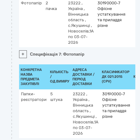
Фотопапір
2
23222
,
30190000-7
пачка
Україна
,
Офісне
Вінницька
устаткування
область
,
та приладдя
с.Якушинці
,
різне
Новоселів,1А
по 03-07-
2026
+
Специфікація 7: Фотопапір
КОНКРЕТНА
АДРЕСА
КІЛЬКІСТЬ
КЛАСИФІКАТОР
НАЗВА
ДОСТАВКИ /
/
ДК 021:2015
КЛ
ПРЕДМЕТА
ПЕРІОД
ОД.ВИМІРУ
(CPV)
ЗАКУПІВЛІ
ДОСТАВКИ
Папки-
5
23222
,
30190000-7
реєстратори
штука
Україна
,
Офісне
Вінницька
устаткування
область
,
та приладдя
с.Якушинці
,
різне
Новоселів,1А
по 03-07-
2026