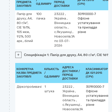
/
ДК 021:2015
КЛАСИ
ПРЕДМЕТА
ПЕРІОД
ОД.ВИМІРУ
(CPV)
ЗАКУПІВЛІ
ДОСТАВКИ
Папір для
100
23222
,
30190000-7
друку, А4,
пачка
Україна
,
Офісне
80 г/м²,
Вінницька
устаткування
СIE 161%,
область
,
та приладдя
105 мкм,
с.Якушинці
,
різне
92%, 500
Новоселів,1А
арк., білий
по 03-07-
2026
+
Специфікація 1: Папір для друку, А4, 80 г/м², СIE 161%,
АДРЕСА
КОНКРЕТНА
КІЛЬКІСТЬ
КЛАСИФІКАТОР
ДОСТАВКИ /
НАЗВА ПРЕДМЕТА
/
ДК 021:2015
ПЕРІОД
ЗАКУПІВЛІ
ОД.ВИМІРУ
(CPV)
ДОСТАВКИ
Діркопробивачі
1
23222
,
30190000-7
штука
Україна
,
Офісне
Вінницька
устаткування
область
,
та приладдя
с.Якушинці
,
різне
Новоселів,1А