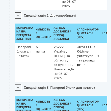
по 03-07-
2026
+
Специфікація 2: Діркопробивачі
КОНКРЕТНА
АДРЕСА
КІЛЬКІСТЬ
КЛАСИФІКАТОР
НАЗВА
ДОСТАВКИ /
/
ДК 021:2015
КЛАСИ
ПРЕДМЕТА
ПЕРІОД
ОД.ВИМІРУ
(CPV)
ЗАКУПІВЛІ
ДОСТАВКИ
Паперові
5
23222
,
30190000-7
блоки для
пачка
Україна
,
Офісне
нотаток
Вінницька
устаткування
область
,
та приладдя
с.Якушинці
,
різне
Новоселів,1А
по 03-07-
2026
+
Специфікація 3: Паперові блоки для нотаток
КОНКРЕТНА
АДРЕСА
КІЛЬКІСТЬ
КЛАСИФІКАТОР
НАЗВА
ДОСТАВКИ /
/
ДК 021:2015
КЛАСИ
ПРЕДМЕТА
ПЕРІОД
ОД.ВИМІРУ
(CPV)