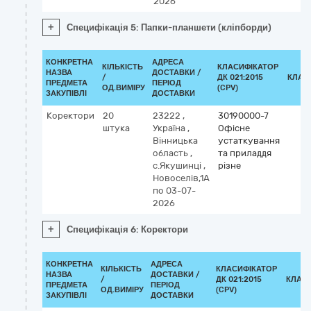
2026
+
Специфікація 5: Папки-планшети (кліпборди)
КОНКРЕТНА
АДРЕСА
КІЛЬКІСТЬ
КЛАСИФІКАТОР
НАЗВА
ДОСТАВКИ /
/
ДК 021:2015
КЛАС
ПРЕДМЕТА
ПЕРІОД
ОД.ВИМІРУ
(CPV)
ЗАКУПІВЛІ
ДОСТАВКИ
Коректори
20
23222
,
30190000-7
штука
Україна
,
Офісне
Вінницька
устаткування
область
,
та приладдя
с.Якушинці
,
різне
Новоселів,1А
по 03-07-
2026
+
Специфікація 6: Коректори
КОНКРЕТНА
АДРЕСА
КІЛЬКІСТЬ
КЛАСИФІКАТОР
НАЗВА
ДОСТАВКИ /
/
ДК 021:2015
КЛАС
ПРЕДМЕТА
ПЕРІОД
ОД.ВИМІРУ
(CPV)
ЗАКУПІВЛІ
ДОСТАВКИ