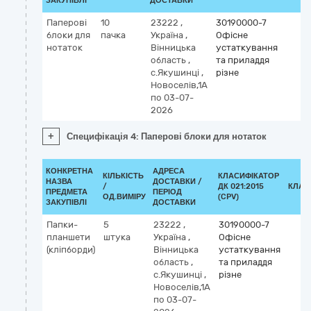
ЗАКУПІВЛІ
ДОСТАВКИ
Паперові
10
23222
,
30190000-7
блоки для
пачка
Україна
,
Офісне
нотаток
Вінницька
устаткування
область
,
та приладдя
с.Якушинці
,
різне
Новоселів,1А
по 03-07-
2026
+
Специфікація 4: Паперові блоки для нотаток
КОНКРЕТНА
АДРЕСА
КІЛЬКІСТЬ
КЛАСИФІКАТОР
НАЗВА
ДОСТАВКИ /
/
ДК 021:2015
КЛАС
ПРЕДМЕТА
ПЕРІОД
ОД.ВИМІРУ
(CPV)
ЗАКУПІВЛІ
ДОСТАВКИ
Папки-
5
23222
,
30190000-7
планшети
штука
Україна
,
Офісне
(кліпборди)
Вінницька
устаткування
область
,
та приладдя
с.Якушинці
,
різне
Новоселів,1А
по 03-07-