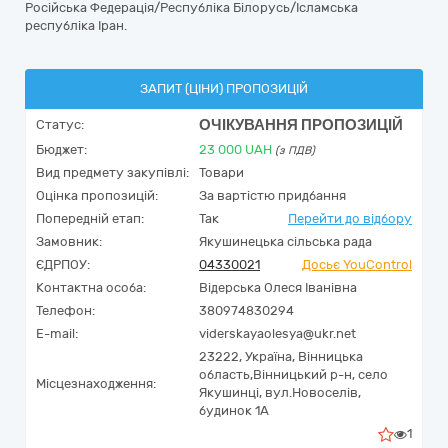
Російська Федерація/Республіка Білорусь/Ісламська
республіка Іран.
ЗАПИТ (ЦІНИ) ПРОПОЗИЦІЙ
ОЧІКУВАННЯ ПРОПОЗИЦІЙ
Статус:
Бюджет:
23 000
UAH
(з ПДВ)
Вид предмету закупівлі:
Товари
Оцінка пропозицій:
За вартістю придбання
Попередній етап:
Так
Перейти до відбору
Замовник:
Якушинецька сільська рада
ЄДРПОУ:
04330021
Досьє YouControl
Контактна особа:
Відерська Олеся Іванівна
Телефон:
380974830294
E-mail:
viderskayaolesya@ukr.net
23222,
Україна
,
Вінницька
область,
Вінницький р-н, село
Місцезнаходження:
Якушинці,
вул.Новоселів,
будинок 1A
1