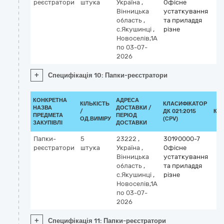
реєстратори
штука
Україна
,
Офісне
Вінницька
устаткування
область
,
та приладдя
с.Якушинці
,
різне
Новоселів,1А
по 03-07-
2026
+
Специфікація 10: Папки-реєстратори
КОНКРЕТНА
АДРЕСА
КІЛЬКІСТЬ
КЛАСИФІКАТОР
НАЗВА
ДОСТАВКИ /
/
ДК 021:2015
КЛ
ПРЕДМЕТА
ПЕРІОД
ОД.ВИМІРУ
(CPV)
ЗАКУПІВЛІ
ДОСТАВКИ
Папки-
5
23222
,
30190000-7
реєстратори
штука
Україна
,
Офісне
Вінницька
устаткування
область
,
та приладдя
с.Якушинці
,
різне
Новоселів,1А
по 03-07-
2026
+
Специфікація 11: Папки-реєстратори