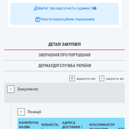
Витяг про відсутність судимості
Реєстр корупційних порушників
ДЕТАЛІ ЗАКУПІВЛІ
ЗВЕРНЕННЯ ПРО ПОРУШЕННЯ
ДЕРЖАУДИТСЛУЖБА УКРАЇНИ
+
-
відкрити всі
закрити всі
-
Закупівля:
-
Позиції
КОНКРЕТНА
АДРЕСА
КІЛЬКІСТЬ
КЛАСИФІКАТОР
НАЗВА
ДОСТАВКИ /