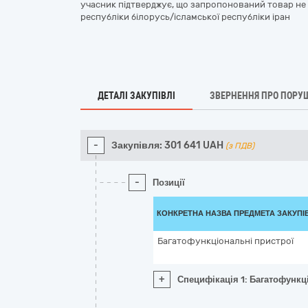
учасник підтверджує, що запропонований товар не 
республіки білорусь/ісламської республіки іран
ДЕТАЛІ ЗАКУПІВЛІ
ЗВЕРНЕННЯ ПРО ПОРУ
-
Закупівля:
301 641
UAH
(з ПДВ)
-
Позиції
КОНКРЕТНА НАЗВА ПРЕДМЕТА ЗАКУПІ
Багатофункціональні пристрої
+
Специфікація 1: Багатофункц