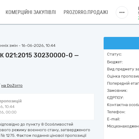
КОМЕРЦІЙНІ ЗАКУПІВЛІ
PROZORRO.ПРОДАЖІ
ніх змін - 16-06-2026, 10:44
ДК 021:2015 30230000-0 —
Статус:
Бюджет:
Вид предмету за
Оцінка пропозиц
Попередній етап
/
на DoZorro
Замовник:
ЄДРПОУ:
 пропозицій
Контактна особ
6, 10:44
Телефон:
6, 00:00
E-mail:
відповідно до пункту 8 Особливостей
Місцезнаходжен
авового режиму воєнного стану, затвердженого
2 № 1275. Фактом подання цінової пропозиції