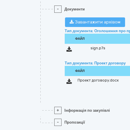
-
Документи
Завантажити архівом
Тип документа: Оголошення про п
ФАЙЛ
sign.p7s
Тип документа: Проект договору
ФАЙЛ
Проект договору.docx
+
Інформація по закупівлі
-
Пропозиції