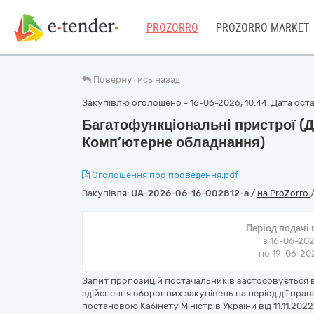
PROZORRO
PROZORRO MARKET
Повернутись назад
Закупівлю оголошено - 16-06-2026, 10:44. Дата остан
Багатофункціональні пристрої (
Комп’ютерне обладнання)
Оголошення про проведення.pdf
Закупівля:
UA-2026-06-16-002812-a
/
на ProZorro
Період подачі
з 16-06-202
по 19-06-202
Запит пропозицій постачальників застосовується 
здійснення оборонних закупівель на період дії пр
постановою Кабінету Міністрів України від 11.11.202