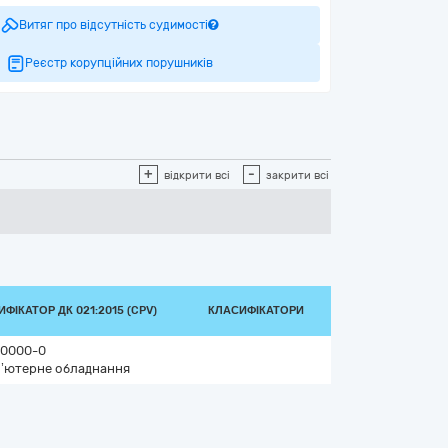
Витяг про відсутність судимості
Реєстр корупційних порушників
+
-
відкрити всі
закрити всі
ФІКАТОР ДК 021:2015 (CPV)
КЛАСИФІКАТОРИ
0000-0
’ютерне обладнання