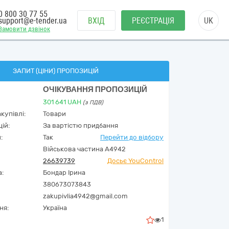
0 800 30 77 55
support@e-tender.ua
ВХІД
РЕЄСТРАЦІЯ
UK
Замовити дзвінок
ЗАПИТ (ЦІНИ) ПРОПОЗИЦІЙ
ОЧІКУВАННЯ ПРОПОЗИЦІЙ
301 641
UAH
(з ПДВ)
купівлі:
Товари
ій:
За вартістю придбання
:
Так
Перейти до відбору
Військова частина А4942
26639739
Досьє YouControl
а:
Бондар Ірина
380673073843
zakupivlia4942@gmail.com
ня:
Україна
1