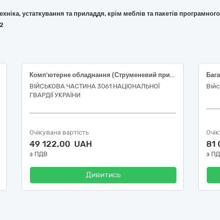
 техніка, устаткування та приладдя, крім меблів та пакетів програмног
42
Комп'ютерне обладнання (Струменевий принтер Epson L121 (або еквівалент), Багатофункціональний пристрій Epson EcoTank L3250 (або еквівалент))
ВІЙСЬКОВА ЧАСТИНА 3061 НАЦІОНАЛЬНОЇ
Війс
ГВАРДІЇ УКРАЇНИ
Очікувана вартість
Очік
49 122,00 UAH
81
з ПДВ
з П
Дивитись