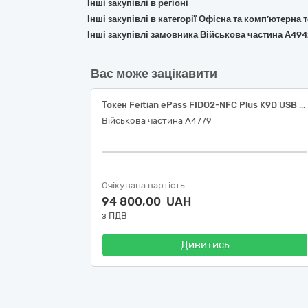
Інші закупівлі в регіоні
Інші закупівлі в категорії Офісна та комп’ютерна
Інші закупівлі замовника Військова частина А49
Вас може зацікавити
Токен Feitian ePass FIDO2-NFC Plus K9D USB Type A. Для авторизації та безпечної роботи у військовій системі ситуаційної обізнаності Delta
Військова частина A4779
Очікувана вартість
94 800,00 UAH
з ПДВ
Дивитись