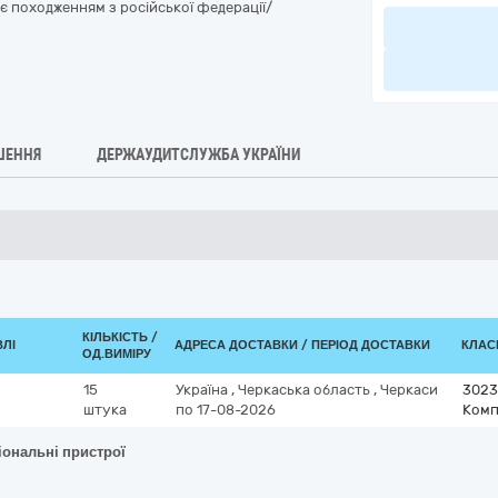
є походженням з російської федерації/
ШЕННЯ
ДЕРЖАУДИТСЛУЖБА УКРАЇНИ
КІЛЬКІСТЬ /
ВЛІ
АДРЕСА ДОСТАВКИ / ПЕРІОД ДОСТАВКИ
КЛАСИ
ОД.ВИМІРУ
15
Україна
,
Черкаська область
,
Черкаси
3023
штука
по 17-08-2026
Комп
іональні пристрої