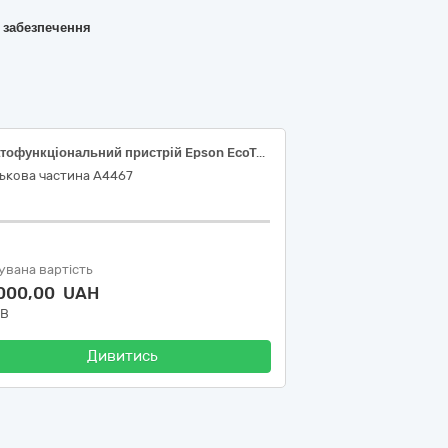
о забезпечення
Багатофункціональний пристрій Epson EcoTank L3201 (C11CJ69402) або аналог; Багатофункціональний пристрій XEROX WORKCENTRE 3025BI; Принтер Canon PIXMA G1410; Лазерний принтер Kyocera PA2101cx; Оптичний привод Gembird DVD-USB-02, 30230000-0 Комп'ютерне обладнання за ДК 021:2015 Єдиного закупівельного словника
ькова частина А4467
увана вартість
 000,00 UAH
ДВ
Дивитись