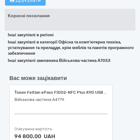
Друкувати
Корисні посилання
Інші закупівлі в регіоні
Інші закупівлі в категорії Офісна та комп’ютерна техніка,
устаткування та приладдя, крім меблів та пакетів програмного
забезпечення
Інші закупівлі замовника Військова частина А7053
Вас може зацікавити
Токен Feitian ePass FIDO2-NFC Plus K9D USB Type A. Для авторизації та безпечної роботи у військовій системі ситуаційної обізнаності Delta
Військова частина A4779
Очікувана вартість
94 800,00 UAH