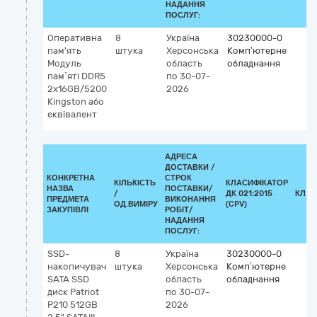
НАДАННЯ
ПОСЛУГ:
Оперативна
8
Україна
30230000-0
пам'ять
штука
Херсонська
Комп’ютерне
Модуль
область
обладнання
пам`яті DDR5
по 30-07-
2x16GB/5200
2026
Kingston або
еквівалент
АДРЕСА
ДОСТАВКИ /
КОНКРЕТНА
СТРОК
КІЛЬКІСТЬ
КЛАСИФІКАТОР
НАЗВА
ПОСТАВКИ/
/
ДК 021:2015
КЛАС
ПРЕДМЕТА
ВИКОНАННЯ
ОД.ВИМІРУ
(CPV)
ЗАКУПІВЛІ
РОБІТ/
НАДАННЯ
ПОСЛУГ:
SSD-
8
Україна
30230000-0
накопичувач
штука
Херсонська
Комп’ютерне
SATA SSD
область
обладнання
диск Patriot
по 30-07-
P210 512GB
2026