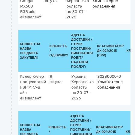
Cougar
штука
Херсонська
Комп’ютерне
MX600
область
обладнання
RGB або
по 30-07-
еквівалент
2026
АДРЕСА
ДОСТАВКИ /
КОНКРЕТНА
СТРОК
КІЛЬКІСТЬ
КЛАСИФІКАТОР
НАЗВА
ПОСТАВКИ/
/
ДК 021:2015
КЛА
ПРЕДМЕТА
ВИКОНАННЯ
ОД.ВИМІРУ
(CPV)
ЗАКУПІВЛІ
РОБІТ/
НАДАННЯ
ПОСЛУГ:
Кулер Кулер
8
Україна
30230000-0
процесорний
штука
Херсонська
Комп’ютерне
FSP MP7-B
область
обладнання
або
по 30-07-
еквівалент
2026
АДРЕСА
ДОСТАВКИ /
КОНКРЕТНА
СТРОК
КІЛЬКІСТЬ
КЛАСИФІКАТОР
НАЗВА
ПОСТАВКИ/
/
ДК 021:2015
КЛАС
ПРЕДМЕТА
ВИКОНАННЯ