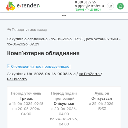
0 800 30 77 55
support@e-tender.ua
UK
Замовити дзвінок
Повернутись назад
Закупівлю оголошено - 16-06-2026, 09:18. Дата останніх змін -
16-06-2026, 09:21
Комп'ютерне обладнання
Оголошення про проведення.pdf
Закупівля:
UA-2026-06-16-000816-a
/
на ProZorro
/
на DoZorro
Період уточнень
Період подачі
Аукціон
Триває
пропозицій
Очікується
з 16-06-2026, 09:18
Очікується
з
25-06-2026,
по 20-06-2026,
з 20-06-2026,
15:33
04:00
04:00
по 24-06-2026,
04:00