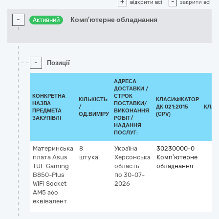
+
-
відкрити всі
закрити всі
-
Комп'ютерне обладнання
Активний
-
Позиції
АДРЕСА
ДОСТАВКИ /
КОНКРЕТНА
СТРОК
КІЛЬКІСТЬ
КЛАСИФІКАТОР
НАЗВА
ПОСТАВКИ/
/
ДК 021:2015
КЛАС
ПРЕДМЕТА
ВИКОНАННЯ
ОД.ВИМІРУ
(CPV)
ЗАКУПІВЛІ
РОБІТ/
НАДАННЯ
ПОСЛУГ:
Материнська
8
Україна
30230000-0
плата Asus
штука
Херсонська
Комп’ютерне
TUF Gaming
область
обладнання
B850-Plus
по 30-07-
WiFi Socket
2026
AM5 або
еквівалент