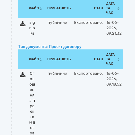
ДАТА
ФАЙЛ
ПРИВАТНІСТЬ
СТАН
ТА
ЧАС
sig
публічний
Експортовано:
16-06-
n.p
2026,
7s
09:21:32
Тип документа: Проект договору
ДАТА
ФАЙЛ
ПРИВАТНІСТЬ
СТАН
ТА
ЧАС
Ог
публічний
Експортовано:
16-06-
ол
2026,
ош
09:18:52
ен
ня
з п
ро
єк
то
м д
ог
ов