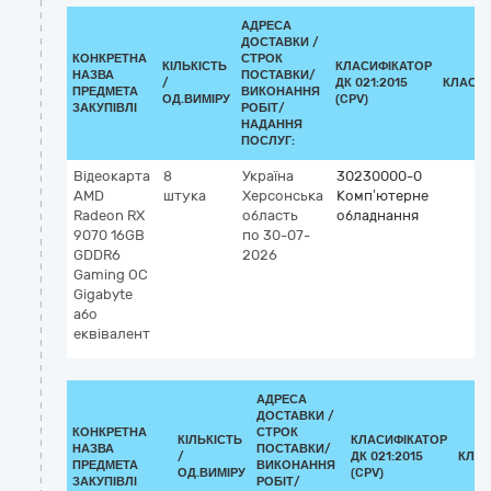
АДРЕСА
ДОСТАВКИ /
КОНКРЕТНА
СТРОК
КІЛЬКІСТЬ
КЛАСИФІКАТОР
НАЗВА
ПОСТАВКИ/
/
ДК 021:2015
КЛАСИ
ПРЕДМЕТА
ВИКОНАННЯ
ОД.ВИМІРУ
(CPV)
ЗАКУПІВЛІ
РОБІТ/
НАДАННЯ
ПОСЛУГ:
Відеокарта
8
Україна
30230000-0
AMD
штука
Херсонська
Комп’ютерне
Radeon RX
область
обладнання
9070 16GB
по 30-07-
GDDR6
2026
Gaming OC
Gigabyte
або
еквівалент
АДРЕСА
ДОСТАВКИ /
КОНКРЕТНА
СТРОК
КІЛЬКІСТЬ
КЛАСИФІКАТОР
НАЗВА
ПОСТАВКИ/
/
ДК 021:2015
КЛАС
ПРЕДМЕТА
ВИКОНАННЯ
ОД.ВИМІРУ
(CPV)
ЗАКУПІВЛІ
РОБІТ/