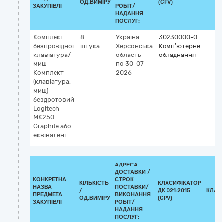
ОД.ВИМІРУ
(CPV)
ЗАКУПІВЛІ
РОБІТ/
НАДАННЯ
ПОСЛУГ:
Комплект
8
Україна
30230000-0
безпровідної
штука
Херсонська
Комп’ютерне
клавіатура/
область
обладнання
миш
по 30-07-
Комплект
2026
(клавіатура,
миш)
бездротовий
Logitech
MK250
Graphite або
еквівалент
АДРЕСА
ДОСТАВКИ /
КОНКРЕТНА
СТРОК
КІЛЬКІСТЬ
КЛАСИФІКАТОР
НАЗВА
ПОСТАВКИ/
/
ДК 021:2015
КЛАС
ПРЕДМЕТА
ВИКОНАННЯ
ОД.ВИМІРУ
(CPV)
ЗАКУПІВЛІ
РОБІТ/
НАДАННЯ
ПОСЛУГ: