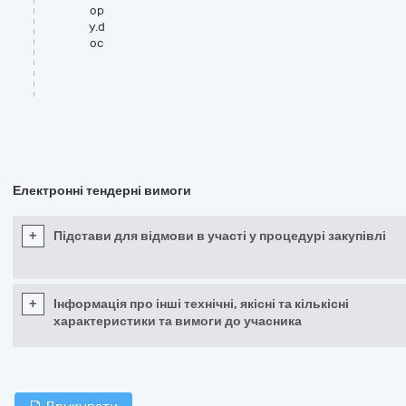
ор
у.d
oc
Електронні тендерні вимоги
+
Підстави для відмови в участі у процедурі закупівлі
+
Інформація про інші технічні, якісні та кількісні
характеристики та вимоги до учасника