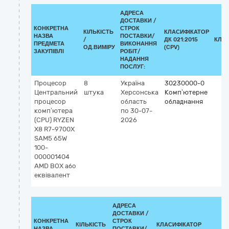
АДРЕСА
ДОСТАВКИ /
КОНКРЕТНА
СТРОК
КІЛЬКІСТЬ
КЛАСИФІКАТОР
НАЗВА
ПОСТАВКИ/
/
ДК 021:2015
КЛА
ПРЕДМЕТА
ВИКОНАННЯ
ОД.ВИМІРУ
(CPV)
ЗАКУПІВЛІ
РОБІТ/
НАДАННЯ
ПОСЛУГ:
Процесор
8
Україна
30230000-0
Центральний
штука
Херсонська
Комп’ютерне
процесор
область
обладнання
комп’ютера
по 30-07-
(CPU) RYZEN
2026
X8 R7-9700X
SAM5 65W
100-
000001404
AMD BOX або
еквівалент
АДРЕСА
ДОСТАВКИ /
КОНКРЕТНА
СТРОК
КІЛЬКІСТЬ
КЛАСИФІКАТОР
НАЗВА
ПОСТАВКИ/