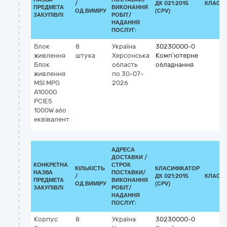
/
ДК 021:2015
КЛАСИ
ПРЕДМЕТА
ВИКОНАННЯ
ОД.ВИМІРУ
(CPV)
ЗАКУПІВЛІ
РОБІТ/
НАДАННЯ
ПОСЛУГ:
Блок
8
Україна
30230000-0
живлення
штука
Херсонська
Комп’ютерне
Блок
область
обладнання
живлення
по 30-07-
MSI MPG
2026
A1000G
PCIE5
1000W або
еквівалент
АДРЕСА
ДОСТАВКИ /
КОНКРЕТНА
СТРОК
КІЛЬКІСТЬ
КЛАСИФІКАТОР
НАЗВА
ПОСТАВКИ/
/
ДК 021:2015
КЛАСИ
ПРЕДМЕТА
ВИКОНАННЯ
ОД.ВИМІРУ
(CPV)
ЗАКУПІВЛІ
РОБІТ/
НАДАННЯ
ПОСЛУГ:
Корпус
8
Україна
30230000-0