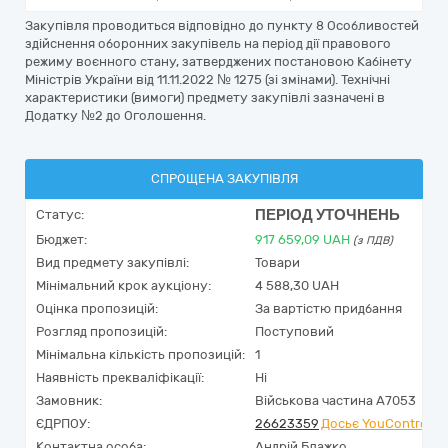
Закупівля проводиться відповідно до пункту 8 Особливостей
здійснення оборонних закупівель на період дії правового
режиму воєнного стану, затверджених постановою Кабінету
Міністрів України від 11.11.2022 № 1275 (зі змінами). Технічні
характеристики (вимоги) предмету закупівлі зазначені в
Додатку №2 до Оголошення.
СПРОЩЕНА ЗАКУПІВЛЯ
ПЕРІОД УТОЧНЕНЬ
Статус:
Бюджет:
917 659,09
UAH
(з ПДВ)
Вид предмету закупівлі:
Товари
Мінімальний крок аукціону:
4 588,30 UAH
Оцінка пропозицій:
За вартістю придбання
Розгляд пропозицій:
Поступовий
Мінімальна кількість пропозицій:
1
Наявність прекваліфікації:
Ні
Замовник:
Військова частина А7053
ЄДРПОУ:
26623359
Досьє YouControl
Контактна особа:
Андрій Блажко