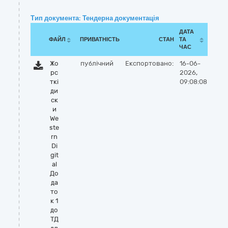
Тип документа: Тендерна документація
ДАТА
ФАЙЛ
ПРИВАТНІСТЬ
СТАН
ТА
ЧАС
Жо
публічний
Експортовано:
16-06-
рс
2026,
ткі
09:08:08
ди
ск
и
We
ste
rn
Di
git
al
До
да
то
к 1
до
ТД