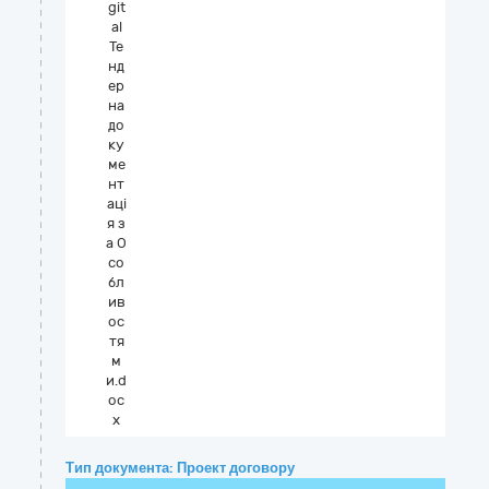
git
al
Те
нд
ер
на
до
ку
ме
нт
аці
я з
а О
со
бл
ив
ос
тя
м
и.d
oc
x
Тип документа: Проект договору