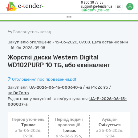
0 800 30 77 55
support@e-tender.ua
UK
Замовити дзвінок
Повернутись назад
Закупівлю оголошено - 16-06-2026, 09:08. Дата останніх змін
- 16-06-2026, 09:08
Жорсткі диски Western Digital
WD102PURP 10 ТБ, або еквівалент
Оголошення про проведення.pdf
Закупівля:
UA-2026-06-16-000640-a
/
на ProZorro
/
на DoZorro
Рядок плану закупівлі та обґрунтування:
UA-P-2026-06-15-
008837-a
Період уточнень
Період подачі
Аукціон
Триває
пропозицій
Очікується
з 16-06-2026,
Триває
з
25-06-2026,
09:08
з 16-06-2026,
12:04