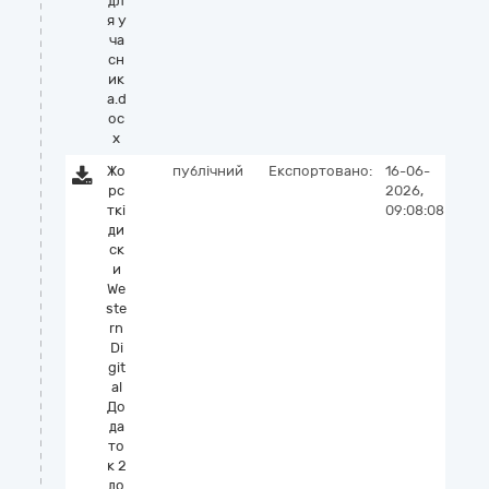
дл
я у
ча
сн
ик
а.d
oc
x
Жо
публічний
Експортовано:
16-06-
рс
2026,
ткі
09:08:08
ди
ск
и
We
ste
rn
Di
git
al
До
да
то
к 2
до