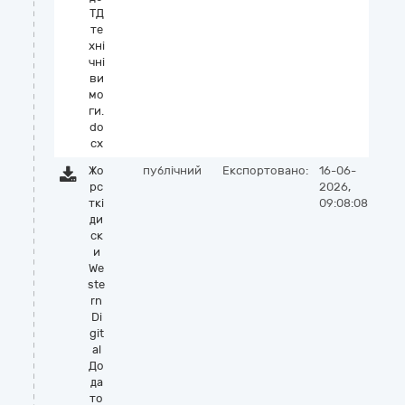
ТД
те
хні
чні
ви
мо
ги.
do
cx
Жо
публічний
Експортовано:
16-06-
рс
2026,
ткі
09:08:08
ди
ск
и
We
ste
rn
Di
git
al
До
да
то