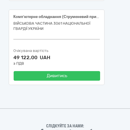
Комп'ютерне обладнання (Струменевий принтер Epson L121 (або еквівалент), Багатофункціональний пристрій Epson EcoTank L3250 (або еквівалент))
ВІЙСЬКОВА ЧАСТИНА 3061 НАЦІОНАЛЬНОЇ
ГВАРДІЇ УКРАЇНИ
Очікувана вартість
49 122,00 UAH
з ПДВ
Дивитись
СЛІДКУЙТЕ ЗА НАМИ: