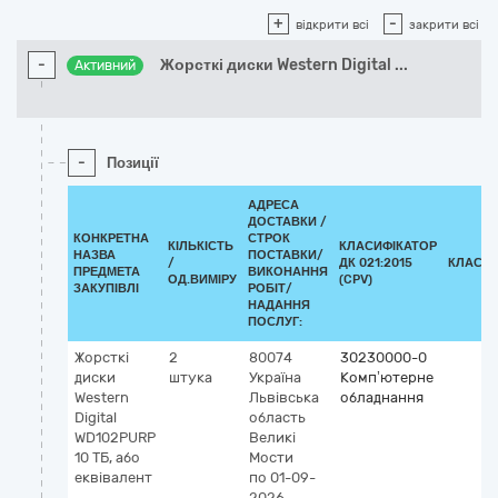
+
-
відкрити всі
закрити всі
-
Жорсткі диски Western Digital
...
Активний
-
Позиції
АДРЕСА
ДОСТАВКИ /
КОНКРЕТНА
СТРОК
КІЛЬКІСТЬ
КЛАСИФІКАТОР
НАЗВА
ПОСТАВКИ/
/
ДК 021:2015
КЛАСИФ
ПРЕДМЕТА
ВИКОНАННЯ
ОД.ВИМІРУ
(CPV)
ЗАКУПІВЛІ
РОБІТ/
НАДАННЯ
ПОСЛУГ:
Жорсткі
2
80074
30230000-0
диски
штука
Україна
Комп’ютерне
Western
Львівська
обладнання
Digital
область
WD102PURP
Великі
10 ТБ, або
Мости
еквівалент
по 01-09-
2026