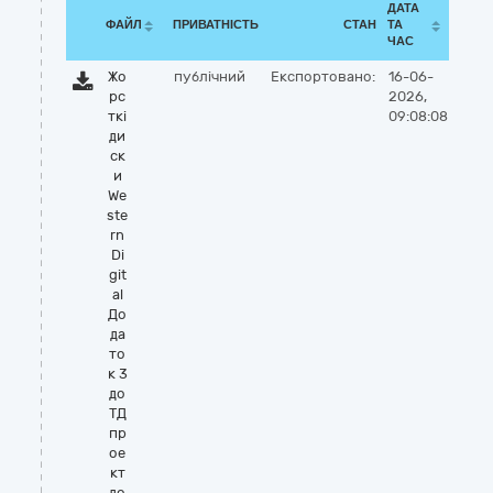
ДАТА
ФАЙЛ
ПРИВАТНІСТЬ
СТАН
ТА
ЧАС
Жо
публічний
Експортовано:
16-06-
рс
2026,
ткі
09:08:08
ди
ск
и
We
ste
rn
Di
git
al
До
да
то
к 3
до
ТД
пр
ое
кт
до