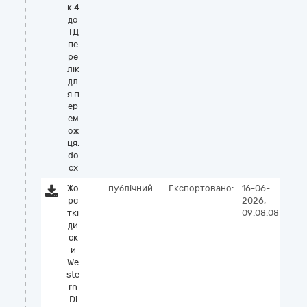
к 4
до
ТД
пе
ре
лік
дл
я п
ер
ем
ож
ця.
do
cx
Жо
публічний
Експортовано:
16-06-
рс
2026,
ткі
09:08:08
ди
ск
и
We
ste
rn
Di