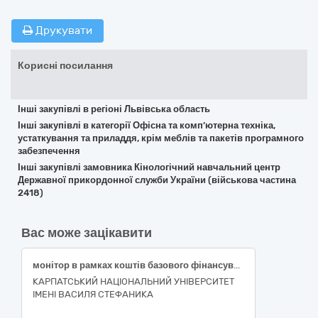
Друкувати
Корисні посилання
Інші закупівлі в регіоні Львівська область
Інші закупівлі в категорії Офісна та комп’ютерна техніка,
устаткування та приладдя, крім меблів та пакетів програмного
забезпечення
Інші закупівлі замовника Кінологічний навчальний центр
Державної прикордонної служби України (військова частина
2418)
Вас може зацікавити
монітор в рамках коштів базового фінансування за результатами державної атестації, код ДК 021:2015 (CPV) : 30230000-0 Комп’ютерне обладнання
КАРПАТСЬКИЙ НАЦІОНАЛЬНИЙ УНІВЕРСИТЕТ
ІМЕНІ ВАСИЛЯ СТЕФАНИКА