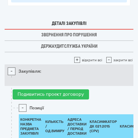
ДЕТАЛІ ЗАКУПІВЛІ
ЗВЕРНЕННЯ ПРО ПОРУШЕННЯ
ДЕРЖАУДИТСЛУЖБА УКРАЇНИ
+
-
відкрити всі
закрити всі
-
Закупівля:
Подивитись проект договору
-
Позиції
КОНКРЕТНА
АДРЕСА
КІЛЬКІСТЬ
КЛАСИФІКАТОР
НАЗВА
ДОСТАВКИ
/
ДК 021:2015
КЛАСИФІ
ПРЕДМЕТА
/ ПЕРІОД
ОД.ВИМІРУ
(CPV)
ЗАКУПІВЛІ
ДОСТАВКИ