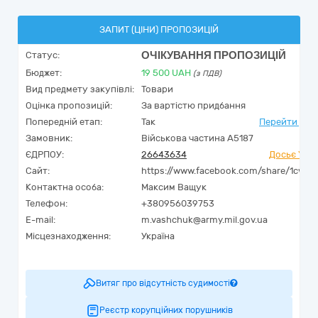
ЗАПИТ (ЦІНИ) ПРОПОЗИЦІЙ
ОЧІКУВАННЯ ПРОПОЗИЦІЙ
Статус:
Бюджет:
19 500
UAH
(з ПДВ)
Вид предмету закупівлі:
Товари
Оцінка пропозицій:
За вартістю придбання
Попередній етап:
Так
Перейти до в
Замовник:
Військова частина А5187
ЄДРПОУ:
26643634
Досьє YouC
Сайт:
https://www.facebook.com/share/1cwzd
Контактна особа:
Максим Ващук
Телефон:
+380956039753
E-mail:
m.vashchuk@army.mil.gov.ua
Місцезнаходження:
Україна
Витяг про відсутність судимості
Реєстр корупційних порушників