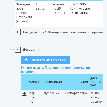
Захищені
15
Україна
30230000-0
носії
штука
по 25-
Комп’ютерне
ключової
06-2026
обладнання
інформації
(токени)
+
Специфікація 1: Захищені носії ключової інформації (
-
Документи
Завантажити архівом
Тип документа: Оголошення про проведення
закупівлі
ДАТА
ФАЙЛ
ПРИВАТНІСТЬ
СТАН
ТА
ЧАС
sig
публічний
Експортовано:
16-06-
n.p
2026,
7s
08:26:14