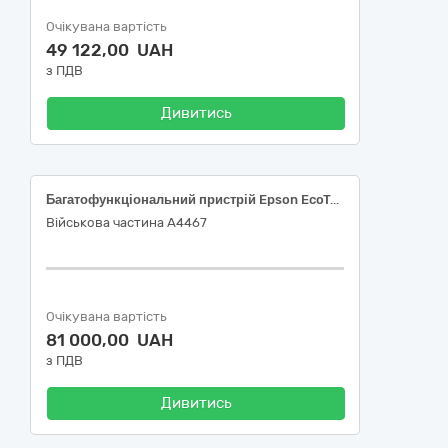
Очікувана вартість
49 122,00 UAH
з ПДВ
Дивитись
Багатофункціональний пристрій Epson EcoTank L3201 (C11CJ69402) або аналог; Багатофункціональний пристрій XEROX WORKCENTRE 3025BI; Принтер Canon PIXMA G1410; Лазерний принтер Kyocera PA2101cx; Оптичний привод Gembird DVD-USB-02, 30230000-0 Комп'ютерне обладнання за ДК 021:2015 Єдиного закупівельного словника
Військова частина А4467
Очікувана вартість
81 000,00 UAH
з ПДВ
Дивитись