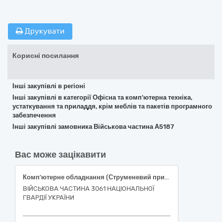
Друкувати
Корисні посилання
Інші закупівлі в регіоні
Інші закупівлі в категорії Офісна та комп’ютерна техніка,
устаткування та приладдя, крім меблів та пакетів програмного
забезпечення
Інші закупівлі замовника Військова частина А5187
Вас може зацікавити
Комп'ютерне обладнання (Струменевий принтер Epson L121 (або еквівалент), Багатофункціональний пристрій Epson EcoTank L3250 (або еквівалент))
ВІЙСЬКОВА ЧАСТИНА 3061 НАЦІОНАЛЬНОЇ
ГВАРДІЇ УКРАЇНИ