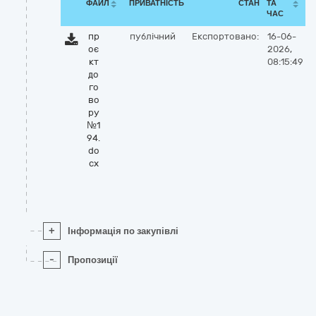
ФАЙЛ
ПРИВАТНІСТЬ
СТАН
ТА
ЧАС
пр
публічний
Експортовано:
16-06-
оє
2026,
кт
08:15:49
до
го
во
ру
№1
94.
do
cx
+
Інформація по закупівлі
-
Пропозиції