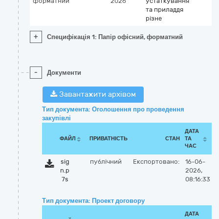
форматний
2026
устаткування
та приладдя
різне
+
Специфікація 1: Папір офісний, форматний
-
Документи
Завантажити архівом
Тип документа: Оголошення про проведення
закупівлі
ДАТА
ФАЙЛ
ПРИВАТНІСТЬ
СТАН
ТА
ЧАС
sig
публічний
Експортовано:
16-06-
n.p
2026,
7s
08:16:33
Тип документа: Проект договору
ДАТА