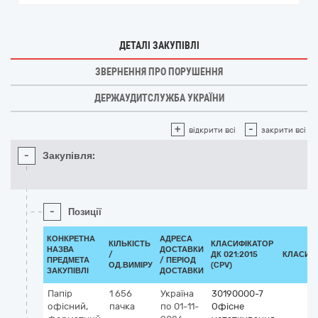
ДЕТАЛІ ЗАКУПІВЛІ
ЗВЕРНЕННЯ ПРО ПОРУШЕННЯ
ДЕРЖАУДИТСЛУЖБА УКРАЇНИ
+
-
відкрити всі
закрити всі
-
Закупівля:
-
Позиції
КОНКРЕТНА
АДРЕСА
КІЛЬКІСТЬ
КЛАСИФІКАТОР
НАЗВА
ДОСТАВКИ
/
ДК 021:2015
КЛАСИФ
ПРЕДМЕТА
/ ПЕРІОД
ОД.ВИМІРУ
(CPV)
ЗАКУПІВЛІ
ДОСТАВКИ
Папір
1 656
Україна
30190000-7
офісний,
пачка
по 01-11-
Офісне