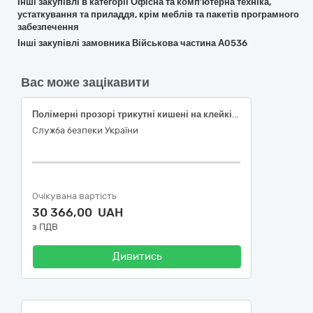
Інші закупівлі в категорії Офісна та комп’ютерна техніка,
устаткування та приладдя, крім меблів та пакетів програмного
забезпечення
Інші закупівлі замовника Військова частина А0536
Вас може зацікавити
Полімерні прозорі трикутні кишені на клейкій основі
Служба безпеки України
Очікувана вартість
30 366,00 UAH
з ПДВ
Дивитись