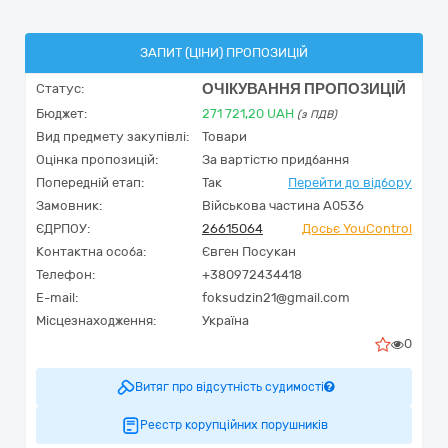
ЗАПИТ (ЦІНИ) ПРОПОЗИЦІЙ
ОЧІКУВАННЯ ПРОПОЗИЦІЙ
Статус:
Бюджет:
271 721,20
UAH
(з ПДВ)
Вид предмету закупівлі:
Товари
Оцінка пропозицій:
За вартістю придбання
Попередній етап:
Так
Перейти до відбору
Замовник:
Військова частина А0536
ЄДРПОУ:
26615064
Досьє YouControl
Контактна особа:
Євген Посукан
Телефон:
+380972434418
E-mail:
foksudzin21@gmail.com
Місцезнаходження:
Україна
0
Витяг про відсутність судимості
Реєстр корупційних порушників