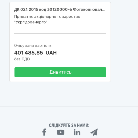
ДК 021:2015 код 30120000-6 Фотокопіювальне та поліграфічне обладнання для офсетного друку (Картриджі та комплектуючі для філії "Дністровська ГЕС" ПрАТ "Укргідроенерго")
Приватне акціонерне товариство
"Укргідроенерго"
Очікувана вартість
401 485,85 UAH
без ПДВ
Дивитись
СЛІДКУЙТЕ ЗА НАМИ: