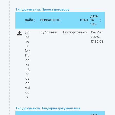
Тип документа: Проект договору
ДАТА
ФАЙЛ
ПРИВАТНІСТЬ
СТАН
ТА
ЧАС
До
публічний
Експортовано:
15-06-
да
2026,
то
17:35:08
к
№4
Пр
оє
кт
_д
ог
ов
ор
у.d
oc
x
Тип документа: Тендерна документація