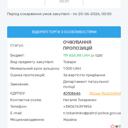
00:01
Період оскарження умов закупівлі - по
20-06-2026, 00:00
ВІДКРИТІ ТОРГИ З ОСОБЛИВОСТЯМИ
ОЧІКУВАННЯ
Статус:
ПРОПОЗИЦІЙ
Бюджет:
119 826,88
UAH
(з ПДВ)
Вид предмету закупівлі:
Товари
Мінімальний крок аукціону:
1 000 UAH
Оцінка пропозицій:
За вартістю придбання
Департамент патрульної
Замовник:
поліції
ЄДРПОУ:
40108646
Досьє YouControl
Контактна особа:
Наталія Токаренко
Телефон:
+380676391456
E-mail:
n.tokarenko@patrol.police.gov.ua
Місцезнаходження:
Україна
0