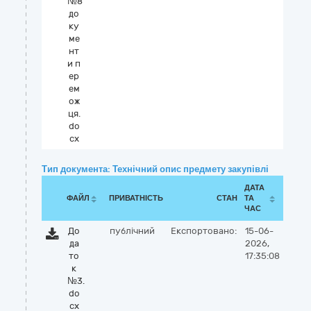
№8
до
ку
ме
нт
и п
ер
ем
ож
ця.
do
cx
Тип документа: Технічний опис предмету закупівлі
ДАТА
ФАЙЛ
ПРИВАТНІСТЬ
СТАН
ТА
ЧАС
До
публічний
Експортовано:
15-06-
да
2026,
то
17:35:08
к
№3.
do
cx