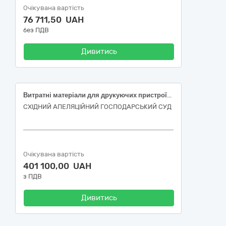
Очікувана вартість
76 711,50 UAH
без ПДВ
Дивитись
Витратні матеріали для друкуючих пристроїв (картриджі) за ДК 021:2015 код 30120000-6 Фотокопіювальне та поліграфічне обладнання для офсетного друку
СХІДНИЙ АПЕЛЯЦІЙНИЙ ГОСПОДАРСЬКИЙ СУД
Очікувана вартість
401 100,00 UAH
з ПДВ
Дивитись