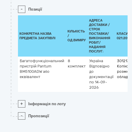
-
Позиції
АДРЕСА
ДОСТАВКИ /
СТРОК
КІЛЬКІСТЬ
КОНКРЕТНА НАЗВА
ПОСТАВКИ/
КЛАСИФІ
/
ПРЕДМЕТА ЗАКУПІВЛІ
ВИКОНАННЯ
021:2015
ОД.ВИМІРУ
РОБІТ/
НАДАННЯ
ПОСЛУГ:
Багатофункціональний
8
Україна
3012130
пристрій Pantum
комплект
Відповідно
Копіюв
BM5100ADW або
до
розмно
еквівалент
документації
обладн
по 14-09-
2026
+
Інформація по лоту
-
Пропозиції