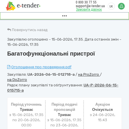
0 800 30 77 55
support@e-tender.ua
UK
Замовити дзвінок
Повернутись назад
Закупівлю оголошено - 15-06-2026, 17:35. Дата останніх змін -
15-06-2026, 17:35
Багатофункціональні пристрої
Оголошення про проведення.pdf
Закупівля:
UA-2026-06-15-012718-a
/
на ProZorro
/
на DoZorro
Рядок плану закупівлі та обґрунтування:
UA-P-2026-06-15-
015715-a
Період уточнень
Період подачі
Аукціон
Триває
пропозицій
Очікується
з 15-06-2026, 17:35
Триває
з
24-06-2026,
по 20-06-2026,
з 15-06-2026, 17:35
15:43
00:00
по 23-06-2026,