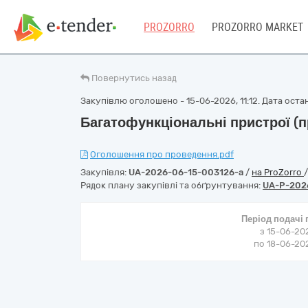
PROZORRO
PROZORRO MARKET
Повернутись назад
Закупівлю оголошено - 15-06-2026, 11:12. Дата останн
Багатофункціональні пристрої (
Оголошення про проведення.pdf
Закупівля:
UA-2026-06-15-003126-a
/
на ProZorro
Рядок плану закупівлі та обґрунтування:
UA-P-202
Період подачі
з 15-06-202
по 18-06-202