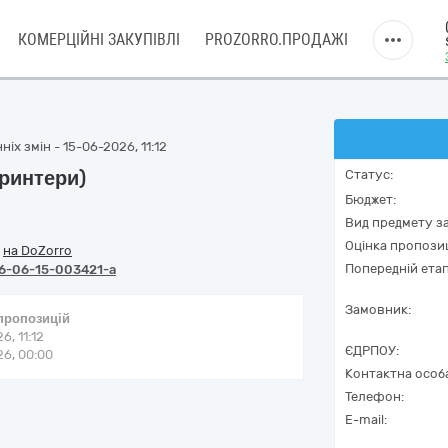
КОМЕРЦІЙНІ ЗАКУПІВЛІ
PROZORRO.ПРОДАЖІ
іх змін - 15-06-2026, 11:12
принтери)
Статус:
Бюджет:
Вид предмету за
Оцінка пропозиц
/
на DoZorro
Попередній етап
6-06-15-003421-a
Замовник:
 пропозицій
6, 11:12
ЄДРПОУ:
6, 00:00
Контактна особ
Телефон:
E-mail: