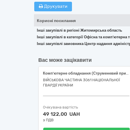
Друкувати
Корисні посилання
Інші закупівлі в регіоні Житомирська область
Інші закупівлі в категорії Офісна та комп’ютерна
Інші закупівлі замовника Центр надання адмініс
Вас може зацікавити
Комп'ютерне обладнання (Струменевий принтер Epson L121 (або еквівалент), Багатофункціональний пристрій Epson EcoTank L3250 (або еквівалент))
ВІЙСЬКОВА ЧАСТИНА 3061 НАЦІОНАЛЬНОЇ
ГВАРДІЇ УКРАЇНИ
Очікувана вартість
49 122,00 UAH
з ПДВ