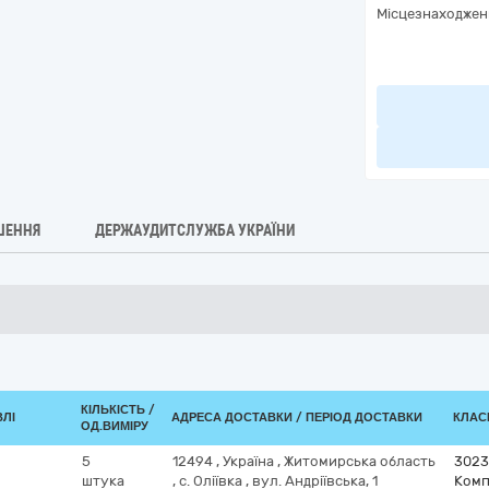
Місцезнаходжен
ШЕННЯ
ДЕРЖАУДИТСЛУЖБА УКРАЇНИ
КІЛЬКІСТЬ /
ВЛІ
АДРЕСА ДОСТАВКИ / ПЕРІОД ДОСТАВКИ
КЛАСИ
ОД.ВИМІРУ
5
12494
,
Україна
,
Житомирська область
3023
штука
,
с. Оліївка
,
вул. Андріївська, 1
Комп