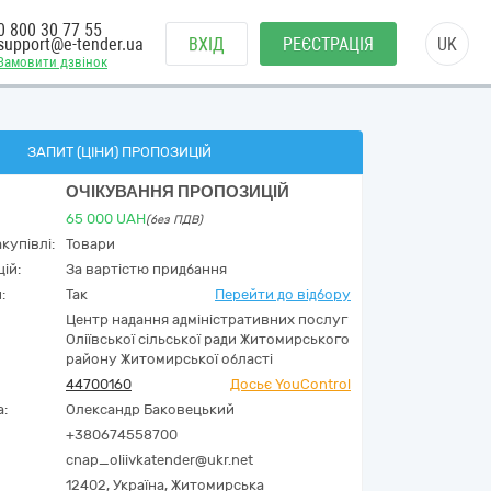
0 800 30 77 55
support@e-tender.ua
ВХІД
РЕЄСТРАЦІЯ
UK
Замовити дзвінок
ЗАПИТ (ЦІНИ) ПРОПОЗИЦІЙ
ОЧІКУВАННЯ ПРОПОЗИЦІЙ
65 000
UAH
(без ПДВ)
купівлі:
Товари
ій:
За вартістю придбання
:
Так
Перейти до відбору
Центр надання адміністративних послуг
Оліївської сільської ради Житомирського
району Житомирської області
44700160
Досьє YouControl
а:
Олександр Баковецький
+380674558700
cnap_oliivkatender@ukr.net
12402,
Україна
,
Житомирська