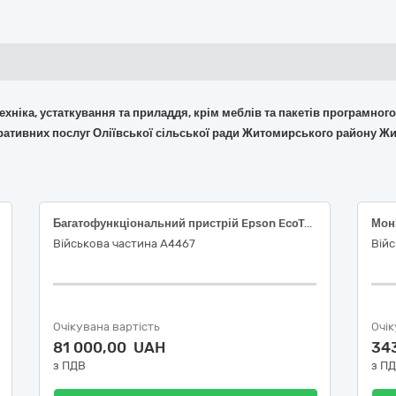
 техніка, устаткування та приладдя, крім меблів та пакетів програмног
тративних послуг Оліївської сільської ради Житомирського району Ж
Багатофункціональний пристрій Epson EcoTank L3201 (C11CJ69402) або аналог; Багатофункціональний пристрій XEROX WORKCENTRE 3025BI; Принтер Canon PIXMA G1410; Лазерний принтер Kyocera PA2101cx; Оптичний привод Gembird DVD-USB-02, 30230000-0 Комп'ютерне обладнання за ДК 021:2015 Єдиного закупівельного словника
Мон
Військова частина А4467
Війс
Очікувана вартість
Очік
81 000,00 UAH
34
з ПДВ
з П