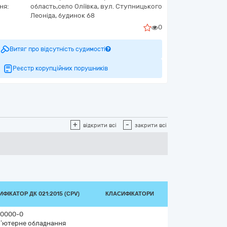
ня:
область,
село Оліївка,
вул. Ступницького
Леоніда, будинок 68
0
Витяг про відсутність судимості
Реєстр корупційних порушників
+
-
відкрити всі
закрити всі
ФІКАТОР ДК 021:2015 (CPV)
КЛАСИФІКАТОРИ
0000-0
’ютерне обладнання