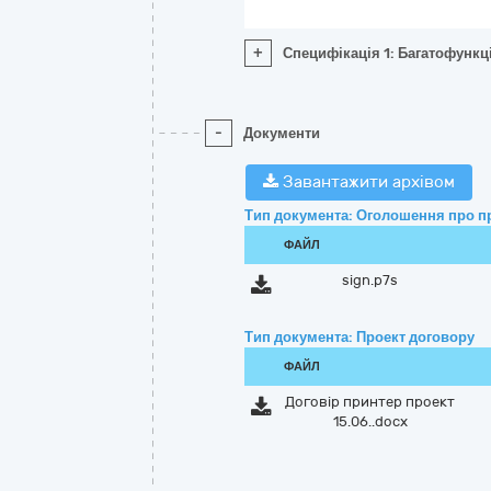
+
Специфікація 1: Багатофункц
-
Документи
Завантажити архівом
Тип документа: Оголошення про п
ФАЙЛ
sign.p7s
Тип документа: Проект договору
ФАЙЛ
Договір принтер проект
15.06..docx