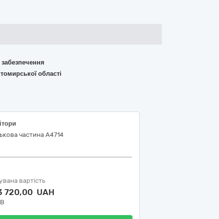
о забезпечення
итомирської області
ітори
ькова частина А4714
увана вартість
3 720,00 UAH
ДВ