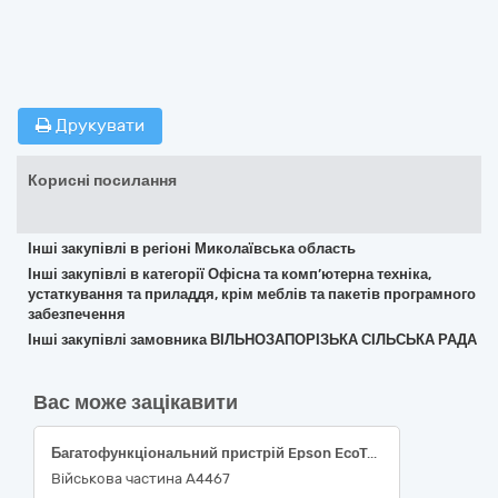
Друкувати
Корисні посилання
Інші закупівлі в регіоні Миколаївська область
Інші закупівлі в категорії Офісна та комп’ютерна техніка,
устаткування та приладдя, крім меблів та пакетів програмного
забезпечення
Інші закупівлі замовника ВІЛЬНОЗАПОРІЗЬКА СІЛЬСЬКА РАДА
Вас може зацікавити
Багатофункціональний пристрій Epson EcoTank L3201 (C11CJ69402) або аналог; Багатофункціональний пристрій XEROX WORKCENTRE 3025BI; Принтер Canon PIXMA G1410; Лазерний принтер Kyocera PA2101cx; Оптичний привод Gembird DVD-USB-02, 30230000-0 Комп'ютерне обладнання за ДК 021:2015 Єдиного закупівельного словника
Військова частина А4467