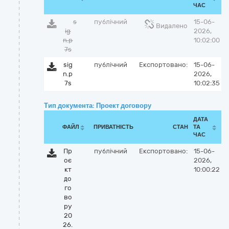
ЧАС
s
публічний
15-06-
Видалено
ig
2026,
n.p
10:02:00
7s
sig
публічний
Експортовано:
15-06-
n.p
2026,
7s
10:02:35
Тип документа: Проект договору
ДАТА
ФАЙЛ
ПРИВАТНІСТЬ
СТАН
ТА
ЧАС
Пр
публічний
Експортовано:
15-06-
оє
2026,
кт
10:00:22
до
го
во
ру
20
26.