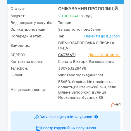
ОЧІКУВАННЯ ПРОПОЗИЦІЙ
Статус:
Бюджет:
20 000
UAH
(з ПДВ)
Вид предмету закупівлі:
Товари
Оцінка пропозицій:
За вартістю придбання
Попередній етап:
Так
Перейти до відбору
ВІЛЬНОЗАПОРІЗЬКА СІЛЬСЬКА
Замовник:
РАДА
ЄДРПОУ:
04375671
Досьє YouControl
Контактна особа:
Кірпата Вікторія Вячеславівна
Телефон:
380963228498
E-mail:
vilnozaporogska@ukr.net
55650,
Україна
,
Миколаївська
область,
Баштанський р-н, село
Місцезнаходження:
Вільне Запоріжжя,
вулиця
Москаленка, будинок 35
1
Витяг про відсутність судимості
Реєстр корупційних порушників