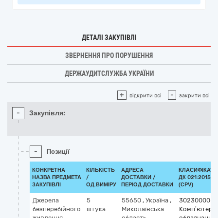
ДЕТАЛІ ЗАКУПІВЛІ
ЗВЕРНЕННЯ ПРО ПОРУШЕННЯ
ДЕРЖАУДИТСЛУЖБА УКРАЇНИ
+
-
відкрити всі
закрити всі
-
Закупівля:
-
Позиції
КОНКРЕТНА
КІЛЬКІСТЬ
АДРЕСА
КЛАСИФІКАТО
НАЗВА ПРЕДМЕТА
/
ДОСТАВКИ /
ДК 021:2015
ЗАКУПІВЛІ
ОД.ВИМІРУ
ПЕРІОД ДОСТАВКИ
(CPV)
Джерела
5
55650
,
Україна
,
30230000-0
безперебійного
штука
Миколаївська
Комп’ютерн
живлення
область
,
обладнання