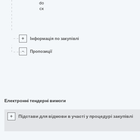
do
cx
+
Інформація по закупівлі
-
Пропозиції
Електронні тендерні вимоги
+
Підстави для відмови в участі у процедурі закупівлі