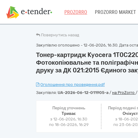
PROZORRO
PROZORRO MARKET
Повернутись назад
Закупівлю оголошено - 12-06-2026, 16:30. Дата остан
Тонер-картридж Kyocera 1T0C22
Фотокопіювальне та поліграфіч
друку за ДК 021:2015 Єдиного за
Оголошення про проведення.pdf
Закупівля:
UA-2026-06-12-011905-a
/
на ProZorro
Період уточнень
Період подачі
Триває
Очікує
з 12-06-2026, 16:30
з 18-06-202
по 18-06-2026, 16:29
по 23-06-202