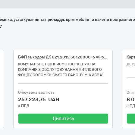
 техніка, устаткування та приладдя, крім меблів та пакетів програмног
7
БФП за кодом ДК 021:2015:30120000-6 «Фотокопіювальне та поліграфічне обладнання для офсетного друку»
КОМУНАЛЬНЕ ПІДПРИЄМСТВО "КЕРУЮЧА
ДЕР
КОМПАНІЯ З ОБСЛУГОВУВАННЯ ЖИТЛОВОГО
ФОНДУ СОЛОМ'ЯНСЬКОГО РАЙОНУ М. КИЄВА"
Очікувана вартість
Очік
257 223,75 UAH
8 
з ПДВ
з П
Дивитись