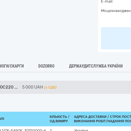
E-mail:
Місцезнаходжен
МОГИ/СКАРГИ
DOZORRO
ДЕРЖАУДИТСЛУЖБА УКРАЇНИ
T0C220
...
5 000
UAH
(з ПДВ)
КІЛЬКІСТЬ /
АДРЕСА ДОСТАВКИ /
СТРОК ПОС
ВЛІ
ОД.ВИМІРУ
ВИКОНАННЯ РОБІТ/НАДАННЯ ПОС
L1/TK-5490K, 30120000-6
1
Україна