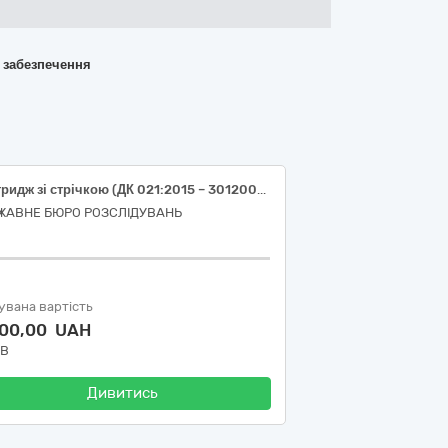
о забезпечення
Картридж зі стрічкою (ДК 021:2015 – 30120000-6 Фотокопіювальне та поліграфічне обладнання для офсетного друку)
ЖАВНЕ БЮРО РОЗСЛІДУВАНЬ
увана вартість
000,00 UAH
ДВ
Дивитись