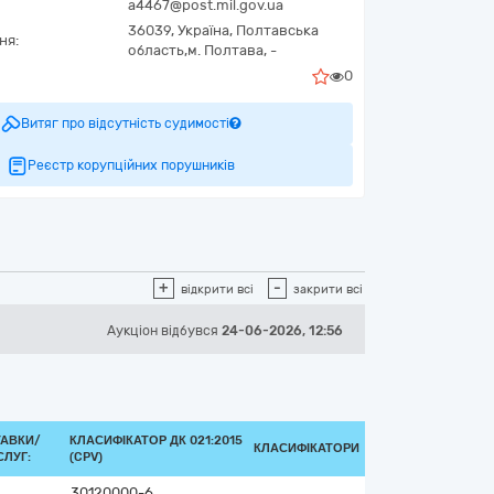
a4467@post.mil.gov.ua
36039,
Україна
,
Полтавська
ня:
область,
м. Полтава,
-
0
Витяг про відсутність судимості
Реєстр корупційних порушників
+
-
відкрити всі
закрити всі
Аукціон відбувся
24-06-2026, 12:56
ТАВКИ/
КЛАСИФІКАТОР ДК 021:2015
КЛАСИФІКАТОРИ
ЛУГ:
(CPV)
30120000-6