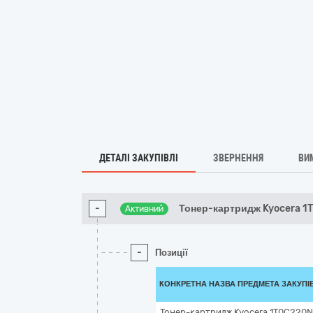
ДЕТАЛІ ЗАКУПІВЛІ
ЗВЕРНЕННЯ
ВИ
-
Тонер-картридж Kyocera 1
Активний
-
Позиції
КОНКРЕТНА НАЗВА ПРЕДМЕТА ЗАКУПІ
Тонер-картридж Kyocera 1T0C220N