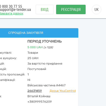
0 800 30 77 55
support@e-tender.ua
ВХІД
РЕЄСТРАЦІЯ
UK
Замовити дзвінок
СПРОЩЕНА ЗАКУПІВЛЯ
ПЕРІОД УТОЧНЕНЬ
5 000
UAH
(з ПДВ)
купівлі:
Товари
к аукціону:
25 UAH
ій:
За вартістю придбання
ицій:
Поступовий
кість пропозицій:
1
аліфікації:
Ні
Військова частина А4467
26631459
Досьє YouControl
а:
Віталій Койнаш
+380999576209