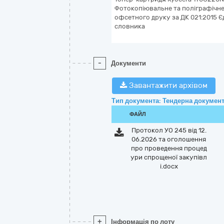
Фотокопіювальне та поліграфічне
офсетного друку за ДК 021:2015 
словника
-
Документи
Завантажити архівом
Тип документа: Тендерна документ
ФАЙЛ
Протокол УО 245 від 12.
06.2026 та оголошення
про проведення процед
ури спрощеної закупівл
і.docx
+
Інформація по лоту