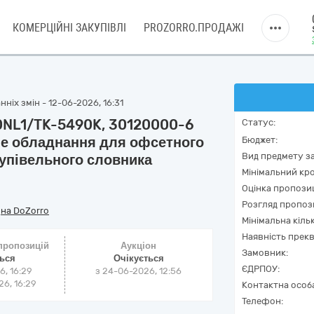
КОМЕРЦІЙНІ ЗАКУПІВЛІ
PROZORRO.ПРОДАЖІ
ніх змін - 12-06-2026, 16:31
0NL1/TK-5490K, 30120000-6
Статус:
не обладнання для офсетного
Бюджет:
Вид предмету за
купівельного словника
Мінімальний кро
Оцінка пропозиц
Розгляд пропоз
/
на DoZorro
Мінімальна кіль
Наявність прекв
 пропозицій
Аукціон
Замовник:
ться
Очікується
ЄДРПОУ:
6, 16:29
з
24-06-2026, 12:56
6, 16:29
Контактна особ
Телефон: