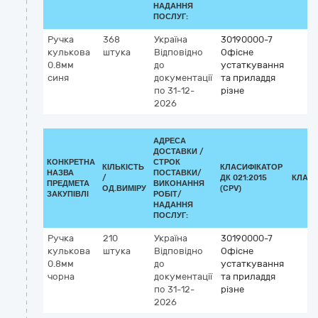
НАДАННЯ
ПОСЛУГ:
Ручка
368
Україна
30190000-7
кулькова
штука
Відповідно
Офісне
0.8мм
до
устаткування
синя
документації
та приладдя
по 31-12-
різне
2026
АДРЕСА
ДОСТАВКИ /
КОНКРЕТНА
СТРОК
КІЛЬКІСТЬ
КЛАСИФІКАТОР
НАЗВА
ПОСТАВКИ/
/
ДК 021:2015
КЛАСИ
ПРЕДМЕТА
ВИКОНАННЯ
ОД.ВИМІРУ
(CPV)
ЗАКУПІВЛІ
РОБІТ/
НАДАННЯ
ПОСЛУГ:
Ручка
210
Україна
30190000-7
кулькова
штука
Відповідно
Офісне
0.8мм
до
устаткування
чорна
документації
та приладдя
по 31-12-
різне
2026