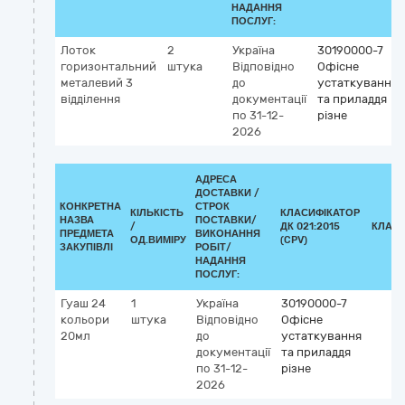
НАДАННЯ
ПОСЛУГ:
Лоток
2
Україна
30190000-7
горизонтальний
штука
Відповідно
Офісне
металевий 3
до
устаткування
відділення
документації
та приладдя
по 31-12-
різне
2026
АДРЕСА
ДОСТАВКИ /
КОНКРЕТНА
СТРОК
КІЛЬКІСТЬ
КЛАСИФІКАТОР
НАЗВА
ПОСТАВКИ/
/
ДК 021:2015
КЛАСИ
ПРЕДМЕТА
ВИКОНАННЯ
ОД.ВИМІРУ
(CPV)
ЗАКУПІВЛІ
РОБІТ/
НАДАННЯ
ПОСЛУГ:
Гуаш 24
1
Україна
30190000-7
кольори
штука
Відповідно
Офісне
20мл
до
устаткування
документації
та приладдя
по 31-12-
різне
2026