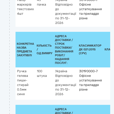
маркерів
пачка
Відповідно
Офісне
текстових
до
устаткування
4шт
документації
та приладдя
по 31-12-
різне
2026
АДРЕСА
ДОСТАВКИ /
КОНКРЕТНА
СТРОК
КІЛЬКІСТЬ
КЛАСИФІКАТОР
НАЗВА
ПОСТАВКИ/
/
ДК 021:2015
КЛАСИ
ПРЕДМЕТА
ВИКОНАННЯ
ОД.ВИМІРУ
(CPV)
ЗАКУПІВЛІ
РОБІТ/
НАДАННЯ
ПОСЛУГ:
Ручка
100
Україна
30190000-7
гелева
штука
Відповідно
Офісне
пиши-
до
устаткування
стирай
документації
та приладдя
0.5мм
по 31-12-
різне
синя
2026
АДРЕСА
ДОСТАВКИ /