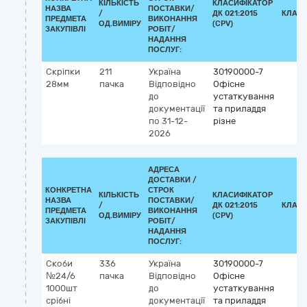
КІЛЬКІСТЬ
КЛАСИФІКАТОР
НАЗВА
ПОСТАВКИ/
/
ДК 021:2015
КЛАСИ
ПРЕДМЕТА
ВИКОНАННЯ
ОД.ВИМІРУ
(CPV)
ЗАКУПІВЛІ
РОБІТ/
НАДАННЯ
ПОСЛУГ:
Скріпки
211
Україна
30190000-7
28мм
пачка
Відповідно
Офісне
до
устаткування
документації
та приладдя
по 31-12-
різне
2026
АДРЕСА
ДОСТАВКИ /
КОНКРЕТНА
СТРОК
КІЛЬКІСТЬ
КЛАСИФІКАТОР
НАЗВА
ПОСТАВКИ/
/
ДК 021:2015
КЛАСИ
ПРЕДМЕТА
ВИКОНАННЯ
ОД.ВИМІРУ
(CPV)
ЗАКУПІВЛІ
РОБІТ/
НАДАННЯ
ПОСЛУГ:
Скоби
336
Україна
30190000-7
№24/6
пачка
Відповідно
Офісне
1000шт
до
устаткування
срібні
документації
та приладдя