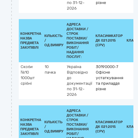
по 31-12-
різне
2026
АДРЕСА
ДОСТАВКИ /
КОНКРЕТНА
СТРОК
КІЛЬКІСТЬ
КЛАСИФІКАТОР
НАЗВА
ПОСТАВКИ/
/
ДК 021:2015
КЛАСИ
ПРЕДМЕТА
ВИКОНАННЯ
ОД.ВИМІРУ
(CPV)
ЗАКУПІВЛІ
РОБІТ/
НАДАННЯ
ПОСЛУГ:
Скоби
10
Україна
30190000-7
№10
пачка
Відповідно
Офісне
1000шт
до
устаткування
срібні
документації
та приладдя
по 31-12-
різне
2026
АДРЕСА
ДОСТАВКИ /
КОНКРЕТНА
СТРОК
КІЛЬКІСТЬ
КЛАСИФІКАТОР
НАЗВА
ПОСТАВКИ/
/
ДК 021:2015
КЛАСИ
ПРЕДМЕТА
ВИКОНАННЯ
ОД.ВИМІРУ
(CPV)
ЗАКУПІВЛІ
РОБІТ/