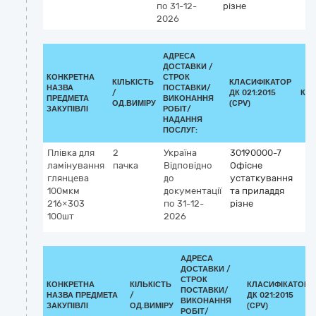
по 31-12-
різне
2026
АДРЕСА
ДОСТАВКИ /
КОНКРЕТНА
СТРОК
КІЛЬКІСТЬ
КЛАСИФІКАТОР
НАЗВА
ПОСТАВКИ/
/
ДК 021:2015
КЛ
ПРЕДМЕТА
ВИКОНАННЯ
ОД.ВИМІРУ
(CPV)
ЗАКУПІВЛІ
РОБІТ/
НАДАННЯ
ПОСЛУГ:
Плівка для
2
Україна
30190000-7
ламінування
пачка
Відповідно
Офісне
глянцева
до
устаткування
100мкм
документації
та приладдя
216×303
по 31-12-
різне
100шт
2026
АДРЕСА
ДОСТАВКИ /
СТРОК
КОНКРЕТНА
КІЛЬКІСТЬ
КЛАСИФІКАТОР
ПОСТАВКИ/
НАЗВА ПРЕДМЕТА
/
ДК 021:2015
ВИКОНАННЯ
ЗАКУПІВЛІ
ОД.ВИМІРУ
(CPV)
РОБІТ/