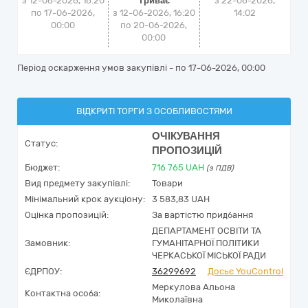
з 12-06-2026, 16:20
Триває
з
22-06-2026,
по 17-06-2026,
з 12-06-2026, 16:20
14:02
00:00
по 20-06-2026,
00:00
Період оскарження умов закупівлі - по
17-06-2026, 00:00
ВІДКРИТІ ТОРГИ З ОСОБЛИВОСТЯМИ
ОЧІКУВАННЯ
Статус:
ПРОПОЗИЦІЙ
Бюджет:
716 765
UAH
(з ПДВ)
Вид предмету закупівлі:
Товари
Мінімальний крок аукціону:
3 583,83 UAH
Оцінка пропозицій:
За вартістю придбання
ДЕПАРТАМЕНТ ОСВІТИ ТА
Замовник:
ГУМАНІТАРНОЇ ПОЛІТИКИ
ЧЕРКАСЬКОЇ МІСЬКОЇ РАДИ
ЄДРПОУ:
36299692
Досьє YouControl
Меркулова Альона
Контактна особа:
Миколаївна