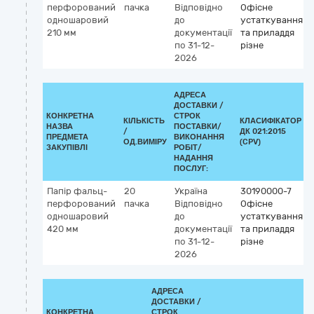
перфорований
пачка
Відповідно
Офісне
одношаровий
до
устаткування
210 мм
документації
та приладдя
по 31-12-
різне
2026
АДРЕСА
ДОСТАВКИ /
КОНКРЕТНА
СТРОК
КІЛЬКІСТЬ
КЛАСИФІКАТОР
НАЗВА
ПОСТАВКИ/
/
ДК 021:2015
ПРЕДМЕТА
ВИКОНАННЯ
ОД.ВИМІРУ
(CPV)
ЗАКУПІВЛІ
РОБІТ/
НАДАННЯ
ПОСЛУГ:
Папір фальц-
20
Україна
30190000-7
перфорований
пачка
Відповідно
Офісне
одношаровий
до
устаткування
420 мм
документації
та приладдя
по 31-12-
різне
2026
АДРЕСА
ДОСТАВКИ /
КОНКРЕТНА
СТРОК