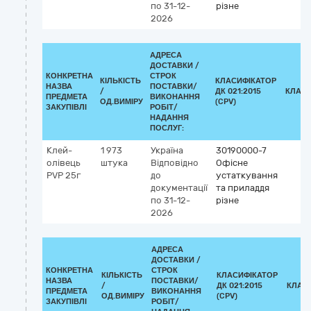
по 31-12-
різне
2026
АДРЕСА
ДОСТАВКИ /
КОНКРЕТНА
СТРОК
КІЛЬКІСТЬ
КЛАСИФІКАТОР
НАЗВА
ПОСТАВКИ/
/
ДК 021:2015
КЛАСИ
ПРЕДМЕТА
ВИКОНАННЯ
ОД.ВИМІРУ
(CPV)
ЗАКУПІВЛІ
РОБІТ/
НАДАННЯ
ПОСЛУГ:
Клей-
1 973
Україна
30190000-7
олівець
штука
Відповідно
Офісне
PVP 25г
до
устаткування
документації
та приладдя
по 31-12-
різне
2026
АДРЕСА
ДОСТАВКИ /
КОНКРЕТНА
СТРОК
КІЛЬКІСТЬ
КЛАСИФІКАТОР
НАЗВА
ПОСТАВКИ/
/
ДК 021:2015
КЛАС
ПРЕДМЕТА
ВИКОНАННЯ
ОД.ВИМІРУ
(CPV)
ЗАКУПІВЛІ
РОБІТ/