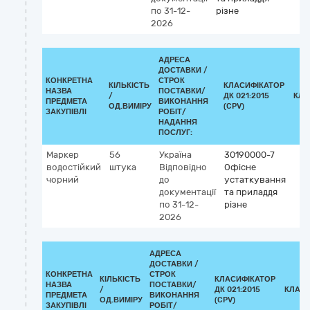
по 31-12-
різне
2026
АДРЕСА
ДОСТАВКИ /
КОНКРЕТНА
СТРОК
КІЛЬКІСТЬ
КЛАСИФІКАТОР
НАЗВА
ПОСТАВКИ/
/
ДК 021:2015
КЛА
ПРЕДМЕТА
ВИКОНАННЯ
ОД.ВИМІРУ
(CPV)
ЗАКУПІВЛІ
РОБІТ/
НАДАННЯ
ПОСЛУГ:
Маркер
56
Україна
30190000-7
водостійкий
штука
Відповідно
Офісне
чорний
до
устаткування
документації
та приладдя
по 31-12-
різне
2026
АДРЕСА
ДОСТАВКИ /
КОНКРЕТНА
СТРОК
КІЛЬКІСТЬ
КЛАСИФІКАТОР
НАЗВА
ПОСТАВКИ/
/
ДК 021:2015
КЛАСИ
ПРЕДМЕТА
ВИКОНАННЯ
ОД.ВИМІРУ
(CPV)
ЗАКУПІВЛІ
РОБІТ/