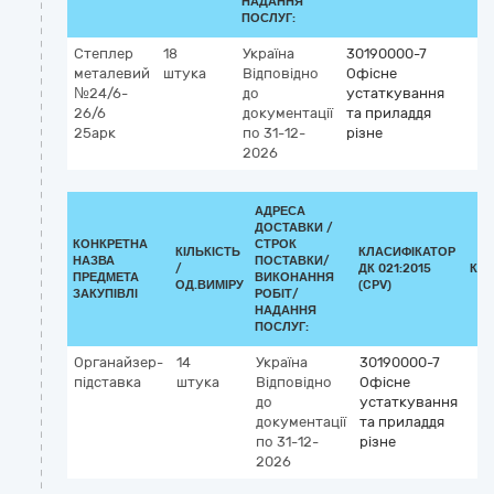
НАДАННЯ
ПОСЛУГ:
Степлер
18
Україна
30190000-7
металевий
штука
Відповідно
Офісне
№24/6-
до
устаткування
26/6
документації
та приладдя
25арк
по 31-12-
різне
2026
АДРЕСА
ДОСТАВКИ /
КОНКРЕТНА
СТРОК
КІЛЬКІСТЬ
КЛАСИФІКАТОР
НАЗВА
ПОСТАВКИ/
/
ДК 021:2015
КЛ
ПРЕДМЕТА
ВИКОНАННЯ
ОД.ВИМІРУ
(CPV)
ЗАКУПІВЛІ
РОБІТ/
НАДАННЯ
ПОСЛУГ:
Органайзер-
14
Україна
30190000-7
підставка
штука
Відповідно
Офісне
до
устаткування
документації
та приладдя
по 31-12-
різне
2026