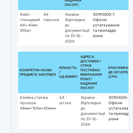
НАДАННЯ
ПОСЛУГ:
Файл
86
Україна
30190000-7
глянцевий
пакунок
Відповідно
Офісне
A4+ 40мк
до
устаткування
100шт
документації
та приладдя
по 31-12-
різне
2026
АДРЕСА
ДОСТАВКИ /
СТРОК
КІЛЬКІСТЬ
КЛАСИФІКАТО
КОНКРЕТНА НАЗВА
ПОСТАВКИ/
/
ДК 021:2015
ПРЕДМЕТА ЗАКУПІВЛІ
ВИКОНАННЯ
ОД.ВИМІРУ
(CPV)
РОБІТ/
НАДАННЯ
ПОСЛУГ:
Клейка стрічка
63
Україна
30190000-7
прозора
штука
Відповідно
Офісне
48мм×100м×40мкм
до
устаткуванн
документації
та приладдя
по 31-12-
різне
2026