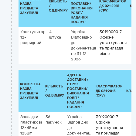
КІЛЬКІСТЬ
КЛАСИФІКАТОР
НАЗВА
ПОСТАВКИ/
/
ДК 021:2015
КЛ
ПРЕДМЕТА
ВИКОНАННЯ
ОД.ВИМІРУ
(CPV)
ЗАКУПІВЛІ
РОБІТ/
НАДАННЯ
ПОСЛУГ:
Калькулятор
4
Україна
30190000-7
12-
штука
Відповідно
Офісне
розрядний
до
устаткування
документації
та приладдя
по 31-12-
різне
2026
АДРЕСА
ДОСТАВКИ /
КОНКРЕТНА
СТРОК
КІЛЬКІСТЬ
КЛАСИФІКАТОР
НАЗВА
ПОСТАВКИ/
/
ДК 021:2015
КЛАС
ПРЕДМЕТА
ВИКОНАННЯ
ОД.ВИМІРУ
(CPV)
ЗАКУПІВЛІ
РОБІТ/
НАДАННЯ
ПОСЛУГ:
Закладки
36
Україна
30190000-7
пластикові
пакунок
Відповідно
Офісне
12×45мм
до
устаткування
125шт
документації
та приладдя