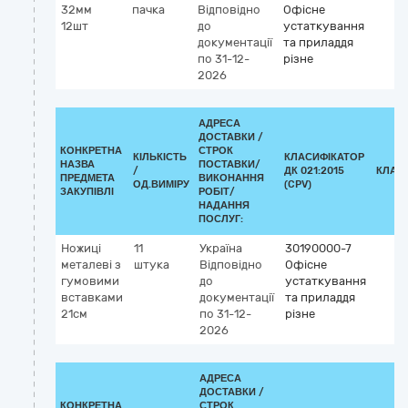
32мм
пачка
Відповідно
Офісне
12шт
до
устаткування
документації
та приладдя
по 31-12-
різне
2026
АДРЕСА
ДОСТАВКИ /
КОНКРЕТНА
СТРОК
КІЛЬКІСТЬ
КЛАСИФІКАТОР
НАЗВА
ПОСТАВКИ/
/
ДК 021:2015
КЛАС
ПРЕДМЕТА
ВИКОНАННЯ
ОД.ВИМІРУ
(CPV)
ЗАКУПІВЛІ
РОБІТ/
НАДАННЯ
ПОСЛУГ:
Ножиці
11
Україна
30190000-7
металеві з
штука
Відповідно
Офісне
гумовими
до
устаткування
вставками
документації
та приладдя
21см
по 31-12-
різне
2026
АДРЕСА
ДОСТАВКИ /
КОНКРЕТНА
СТРОК