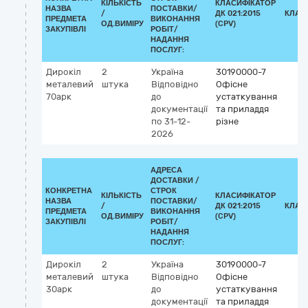
КІЛЬКІСТЬ
КЛАСИФІКАТОР
НАЗВА
ПОСТАВКИ/
/
ДК 021:2015
КЛАС
ПРЕДМЕТА
ВИКОНАННЯ
ОД.ВИМІРУ
(CPV)
ЗАКУПІВЛІ
РОБІТ/
НАДАННЯ
ПОСЛУГ:
Дирокіл
2
Україна
30190000-7
металевий
штука
Відповідно
Офісне
70арк
до
устаткування
документації
та приладдя
по 31-12-
різне
2026
АДРЕСА
ДОСТАВКИ /
КОНКРЕТНА
СТРОК
КІЛЬКІСТЬ
КЛАСИФІКАТОР
НАЗВА
ПОСТАВКИ/
/
ДК 021:2015
КЛАС
ПРЕДМЕТА
ВИКОНАННЯ
ОД.ВИМІРУ
(CPV)
ЗАКУПІВЛІ
РОБІТ/
НАДАННЯ
ПОСЛУГ:
Дирокіл
2
Україна
30190000-7
металевий
штука
Відповідно
Офісне
30арк
до
устаткування
документації
та приладдя