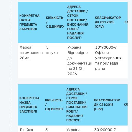
АДРЕСА
ДОСТАВКИ /
КОНКРЕТНА
СТРОК
КІЛЬКІСТЬ
КЛАСИФІКАТОР
НАЗВА
ПОСТАВКИ/
/
ДК 021:2015
КЛА
ПРЕДМЕТА
ВИКОНАННЯ
ОД.ВИМІРУ
(CPV)
ЗАКУПІВЛІ
РОБІТ/
НАДАННЯ
ПОСЛУГ:
Фарба
5
Україна
30190000-7
штемпельна
штука
Відповідно
Офісне
28мл
до
устаткування
документації
та приладдя
по 31-12-
різне
2026
АДРЕСА
ДОСТАВКИ /
КОНКРЕТНА
СТРОК
КІЛЬКІСТЬ
КЛАСИФІКАТОР
НАЗВА
ПОСТАВКИ/
/
ДК 021:2015
КЛА
ПРЕДМЕТА
ВИКОНАННЯ
ОД.ВИМІРУ
(CPV)
ЗАКУПІВЛІ
РОБІТ/
НАДАННЯ
ПОСЛУГ:
Лінійка
5
Україна
30190000-7