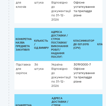
для
штука
Відповідно
Офісне
ключів
до
устаткування
документації
та приладдя
по 31-12-
різне
2026
АДРЕСА
ДОСТАВКИ /
КОНКРЕТНА
СТРОК
КІЛЬКІСТЬ
КЛАСИФІКАТОР
НАЗВА
ПОСТАВКИ/
/
ДК 021:2015
КЛАСИ
ПРЕДМЕТА
ВИКОНАННЯ
ОД.ВИМІРУ
(CPV)
ЗАКУПІВЛІ
РОБІТ/
НАДАННЯ
ПОСЛУГ:
Підставка
36
Україна
30190000-7
для
штука
Відповідно
Офісне
скріпок
до
устаткування
документації
та приладдя
по 31-12-
різне
2026
АДРЕСА
ДОСТАВКИ /
КОНКРЕТНА
СТРОК