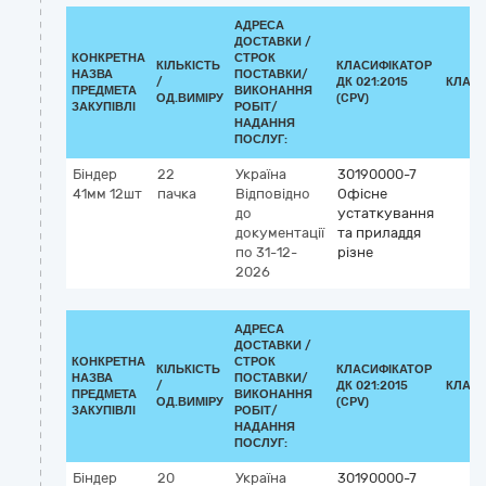
АДРЕСА
ДОСТАВКИ /
КОНКРЕТНА
СТРОК
КІЛЬКІСТЬ
КЛАСИФІКАТОР
НАЗВА
ПОСТАВКИ/
/
ДК 021:2015
КЛАСИ
ПРЕДМЕТА
ВИКОНАННЯ
ОД.ВИМІРУ
(CPV)
ЗАКУПІВЛІ
РОБІТ/
НАДАННЯ
ПОСЛУГ:
Біндер
22
Україна
30190000-7
41мм 12шт
пачка
Відповідно
Офісне
до
устаткування
документації
та приладдя
по 31-12-
різне
2026
АДРЕСА
ДОСТАВКИ /
КОНКРЕТНА
СТРОК
КІЛЬКІСТЬ
КЛАСИФІКАТОР
НАЗВА
ПОСТАВКИ/
/
ДК 021:2015
КЛАСИ
ПРЕДМЕТА
ВИКОНАННЯ
ОД.ВИМІРУ
(CPV)
ЗАКУПІВЛІ
РОБІТ/
НАДАННЯ
ПОСЛУГ:
Біндер
20
Україна
30190000-7