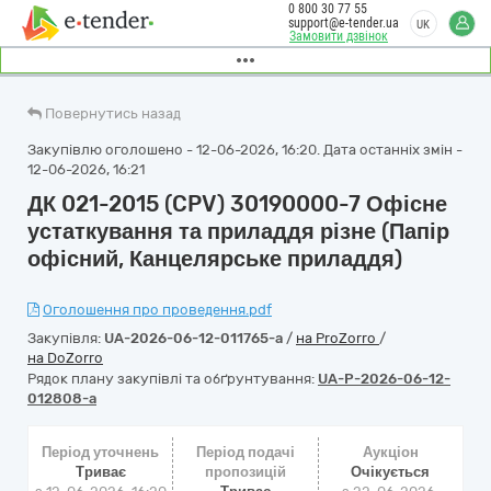
0 800 30 77 55
support@e-tender.ua
UK
Замовити дзвінок
Повернутись назад
Закупівлю оголошено - 12-06-2026, 16:20. Дата останніх змін -
12-06-2026, 16:21
ДК 021-2015 (CPV) 30190000-7 Офісне
устаткування та приладдя різне (Папір
офісний, Канцелярське приладдя)
Оголошення про проведення.pdf
Закупівля:
UA-2026-06-12-011765-a
/
на ProZorro
/
на DoZorro
Рядок плану закупівлі та обґрунтування:
UA-P-2026-06-12-
012808-a
Період уточнень
Період подачі
Аукціон
Триває
пропозицій
Очікується