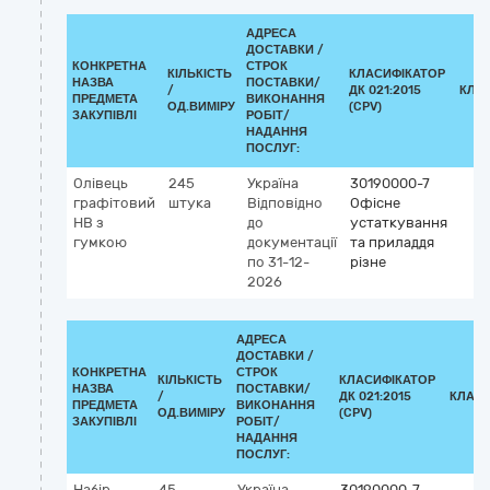
АДРЕСА
ДОСТАВКИ /
КОНКРЕТНА
СТРОК
КІЛЬКІСТЬ
КЛАСИФІКАТОР
НАЗВА
ПОСТАВКИ/
/
ДК 021:2015
КЛА
ПРЕДМЕТА
ВИКОНАННЯ
ОД.ВИМІРУ
(CPV)
ЗАКУПІВЛІ
РОБІТ/
НАДАННЯ
ПОСЛУГ:
Олівець
245
Україна
30190000-7
графітовий
штука
Відповідно
Офісне
HB з
до
устаткування
гумкою
документації
та приладдя
по 31-12-
різне
2026
АДРЕСА
ДОСТАВКИ /
КОНКРЕТНА
СТРОК
КІЛЬКІСТЬ
КЛАСИФІКАТОР
НАЗВА
ПОСТАВКИ/
/
ДК 021:2015
КЛАСИ
ПРЕДМЕТА
ВИКОНАННЯ
ОД.ВИМІРУ
(CPV)
ЗАКУПІВЛІ
РОБІТ/
НАДАННЯ
ПОСЛУГ:
Набір
45
Україна
30190000-7