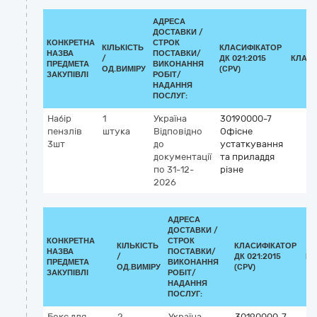
АДРЕСА
ДОСТАВКИ /
КОНКРЕТНА
СТРОК
КІЛЬКІСТЬ
КЛАСИФІКАТОР
НАЗВА
ПОСТАВКИ/
/
ДК 021:2015
КЛАСИ
ПРЕДМЕТА
ВИКОНАННЯ
ОД.ВИМІРУ
(CPV)
ЗАКУПІВЛІ
РОБІТ/
НАДАННЯ
ПОСЛУГ:
Набір
1
Україна
30190000-7
пензлів
штука
Відповідно
Офісне
3шт
до
устаткування
документації
та приладдя
по 31-12-
різне
2026
АДРЕСА
ДОСТАВКИ /
КОНКРЕТНА
СТРОК
КІЛЬКІСТЬ
КЛАСИФІКАТОР
НАЗВА
ПОСТАВКИ/
/
ДК 021:2015
КЛ
ПРЕДМЕТА
ВИКОНАННЯ
ОД.ВИМІРУ
(CPV)
ЗАКУПІВЛІ
РОБІТ/
НАДАННЯ
ПОСЛУГ:
Бокс для
2
Україна
30190000-7