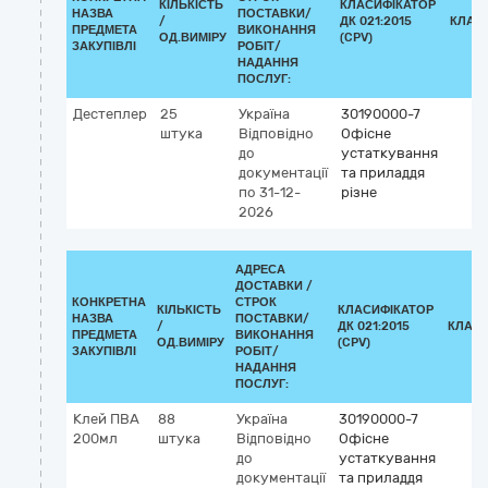
КІЛЬКІСТЬ
КЛАСИФІКАТОР
НАЗВА
ПОСТАВКИ/
/
ДК 021:2015
КЛАС
ПРЕДМЕТА
ВИКОНАННЯ
ОД.ВИМІРУ
(CPV)
ЗАКУПІВЛІ
РОБІТ/
НАДАННЯ
ПОСЛУГ:
Дестеплер
25
Україна
30190000-7
штука
Відповідно
Офісне
до
устаткування
документації
та приладдя
по 31-12-
різне
2026
АДРЕСА
ДОСТАВКИ /
КОНКРЕТНА
СТРОК
КІЛЬКІСТЬ
КЛАСИФІКАТОР
НАЗВА
ПОСТАВКИ/
/
ДК 021:2015
КЛАСИ
ПРЕДМЕТА
ВИКОНАННЯ
ОД.ВИМІРУ
(CPV)
ЗАКУПІВЛІ
РОБІТ/
НАДАННЯ
ПОСЛУГ:
Клей ПВА
88
Україна
30190000-7
200мл
штука
Відповідно
Офісне
до
устаткування
документації
та приладдя