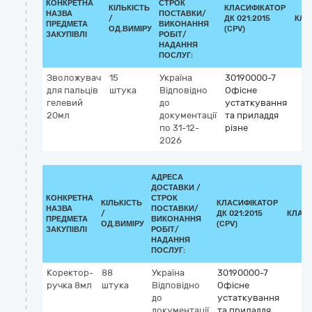
КОНКРЕТНА
СТРОК
КІЛЬКІСТЬ
КЛАСИФІКАТОР
НАЗВА
ПОСТАВКИ/
/
ДК 021:2015
КЛА
ПРЕДМЕТА
ВИКОНАННЯ
ОД.ВИМІРУ
(CPV)
ЗАКУПІВЛІ
РОБІТ/
НАДАННЯ
ПОСЛУГ:
Зволожувач
15
Україна
30190000-7
для пальців
штука
Відповідно
Офісне
гелевий
до
устаткування
20мл
документації
та приладдя
по 31-12-
різне
2026
АДРЕСА
ДОСТАВКИ /
КОНКРЕТНА
СТРОК
КІЛЬКІСТЬ
КЛАСИФІКАТОР
НАЗВА
ПОСТАВКИ/
/
ДК 021:2015
КЛАС
ПРЕДМЕТА
ВИКОНАННЯ
ОД.ВИМІРУ
(CPV)
ЗАКУПІВЛІ
РОБІТ/
НАДАННЯ
ПОСЛУГ:
Коректор-
88
Україна
30190000-7
ручка 8мл
штука
Відповідно
Офісне
до
устаткування
документації
та приладдя