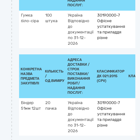
НАДАННЯ
ПОСЛУГ:
Гумка
100
Україна
30190000-7
біло-сіра
штука
Відповідно
Офісне
до
устаткування
документації
та приладдя
по 31-12-
різне
2026
АДРЕСА
ДОСТАВКИ /
КОНКРЕТНА
СТРОК
КІЛЬКІСТЬ
КЛАСИФІКАТОР
НАЗВА
ПОСТАВКИ/
/
ДК 021:2015
КЛАСИ
ПРЕДМЕТА
ВИКОНАННЯ
ОД.ВИМІРУ
(CPV)
ЗАКУПІВЛІ
РОБІТ/
НАДАННЯ
ПОСЛУГ:
Біндер
20
Україна
30190000-7
51мм 12шт
пачка
Відповідно
Офісне
до
устаткування
документації
та приладдя
по 31-12-
різне
2026