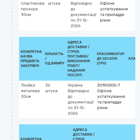
пластикова
штука
Відповідно
Офісне
прозора
до
устаткування
30см
документації
та приладдя
по 31-12-
різне
2026
АДРЕСА
ДОСТАВКИ /
КОНКРЕТНА
СТРОК
КІЛЬКІСТЬ
КЛАСИФІКАТОР
НАЗВА
ПОСТАВКИ/
/
ДК 021:2015
КЛАСИ
ПРЕДМЕТА
ВИКОНАННЯ
ОД.ВИМІРУ
(CPV)
ЗАКУПІВЛІ
РОБІТ/
НАДАННЯ
ПОСЛУГ:
Лінійка
36
Україна
30190000-7
металева
штука
Відповідно
Офісне
30см
до
устаткування
документації
та приладдя
по 31-12-
різне
2026
АДРЕСА
ДОСТАВКИ /
КОНКРЕТНА
СТРОК