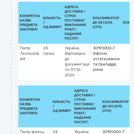
АДРЕСА
ДОСТАВКИ /
КОНКРЕТНА
СТРОК
КІЛЬКІСТЬ
КЛАСИФІКАТОР
НАЗВА
ПОСТАВКИ/
/
ДК 021:2015
КЛАСИ
ПРЕДМЕТА
ВИКОНАННЯ
ОД.ВИМІРУ
(CPV)
ЗАКУПІВЛІ
РОБІТ/
НАДАННЯ
ПОСЛУГ:
Папір
65
Україна
30190000-7
7кольорів
пачка
Відповідно
Офісне
А4
до
устаткування
документації
та приладдя
по 31-12-
різне
2026
АДРЕСА
ДОСТАВКИ /
КОНКРЕТНА
СТРОК
КІЛЬКІСТЬ
КЛАСИФІКАТОР
НАЗВА
ПОСТАВКИ/
/
ДК 021:2015
ПРЕДМЕТА
ВИКОНАННЯ
ОД.ВИМІРУ
(CPV)
ЗАКУПІВЛІ
РОБІТ/
НАДАННЯ
ПОСЛУГ:
Папір фальц-
24
Україна
30190000-7