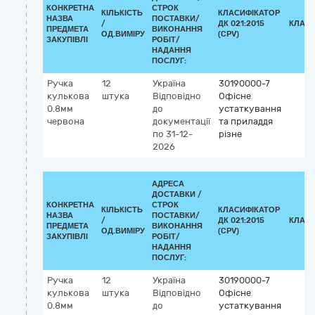
КОНКРЕТНА
СТРОК
КІЛЬКІСТЬ
КЛАСИФІКАТОР
НАЗВА
ПОСТАВКИ/
/
ДК 021:2015
КЛАСИ
ПРЕДМЕТА
ВИКОНАННЯ
ОД.ВИМІРУ
(CPV)
ЗАКУПІВЛІ
РОБІТ/
НАДАННЯ
ПОСЛУГ:
Ручка
12
Україна
30190000-7
кулькова
штука
Відповідно
Офісне
0.8мм
до
устаткування
червона
документації
та приладдя
по 31-12-
різне
2026
АДРЕСА
ДОСТАВКИ /
КОНКРЕТНА
СТРОК
КІЛЬКІСТЬ
КЛАСИФІКАТОР
НАЗВА
ПОСТАВКИ/
/
ДК 021:2015
КЛАСИ
ПРЕДМЕТА
ВИКОНАННЯ
ОД.ВИМІРУ
(CPV)
ЗАКУПІВЛІ
РОБІТ/
НАДАННЯ
ПОСЛУГ:
Ручка
12
Україна
30190000-7
кулькова
штука
Відповідно
Офісне
0.8мм
до
устаткування