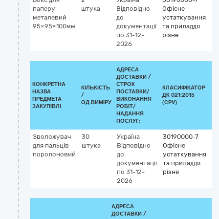
паперу
штука
Відповідно
Офісне
металевий
до
устаткування
95×95×100мм
документації
та приладдя
по 31-12-
різне
2026
АДРЕСА
ДОСТАВКИ /
КОНКРЕТНА
СТРОК
КІЛЬКІСТЬ
КЛАСИФІКАТОР
НАЗВА
ПОСТАВКИ/
/
ДК 021:2015
КЛ
ПРЕДМЕТА
ВИКОНАННЯ
ОД.ВИМІРУ
(CPV)
ЗАКУПІВЛІ
РОБІТ/
НАДАННЯ
ПОСЛУГ:
Зволожувач
30
Україна
30190000-7
для пальців
штука
Відповідно
Офісне
поролоновий
до
устаткування
документації
та приладдя
по 31-12-
різне
2026
АДРЕСА
ДОСТАВКИ /