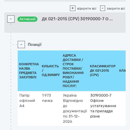
+
-
відкрити всі
закрити всі
-
ДК 021-2015 (CPV) 30190000-7 О
...
Активний
-
Позиції
АДРЕСА
ДОСТАВКИ /
КОНКРЕТНА
СТРОК
КІЛЬКІСТЬ
КЛАСИФІКАТОР
НАЗВА
ПОСТАВКИ/
/
ДК 021:2015
КЛАСИ
ПРЕДМЕТА
ВИКОНАННЯ
ОД.ВИМІРУ
(CPV)
ЗАКУПІВЛІ
РОБІТ/
НАДАННЯ
ПОСЛУГ:
Папір
1 973
Україна
30190000-7
офісний
пачка
Відповідно
Офісне
А4
до
устаткування
документації
та приладдя
по 31-12-
різне
2026