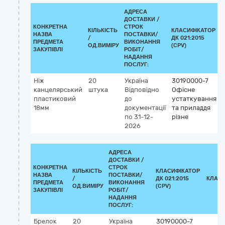
АДРЕСА
ДОСТАВКИ /
КОНКРЕТНА
СТРОК
КІЛЬКІСТЬ
КЛАСИФІКАТОР
НАЗВА
ПОСТАВКИ/
/
ДК 021:2015
ПРЕДМЕТА
ВИКОНАННЯ
ОД.ВИМІРУ
(CPV)
ЗАКУПІВЛІ
РОБІТ/
НАДАННЯ
ПОСЛУГ:
Ніж
20
Україна
30190000-7
канцелярський
штука
Відповідно
Офісне
пластиковий
до
устаткування
18мм
документації
та приладдя
по 31-12-
різне
2026
АДРЕСА
ДОСТАВКИ /
КОНКРЕТНА
СТРОК
КІЛЬКІСТЬ
КЛАСИФІКАТОР
НАЗВА
ПОСТАВКИ/
/
ДК 021:2015
КЛАСИ
ПРЕДМЕТА
ВИКОНАННЯ
ОД.ВИМІРУ
(CPV)
ЗАКУПІВЛІ
РОБІТ/
НАДАННЯ
ПОСЛУГ:
Брелок
20
Україна
30190000-7