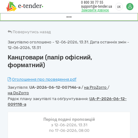
0 800 30 77 55
support@e-tender.ua
UK
Замовити дзвінок
Повернутись назад
Закупівлю оголошено - 12-06-2026, 13:31. Дата останніх змін -
12-06-2026, 13:31
Канцтовари (папір офісний,
форматний)
Оголошення про проведення.pdf
Закупівля:
UA-2026-06-12-007146-a
/
на ProZorro
/
на DoZorro
Рядок плану закупівлі та обґрунтування:
UA-P-2026-06-12-
009118-a
Період подачі пропозицій
з 12-06-2026, 13:31
по 17-06-2026, 08:00