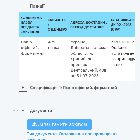
-
Позиції
КОНКРЕТНА
КІЛЬКІСТЬ
КЛАСИФІКАТОР
НАЗВА
АДРЕСА ДОСТАВКИ /
/
ДК 021:2015
ПРЕДМЕТА
ПЕРІОД ДОСТАВКИ
ОД.ВИМІРУ
(CPV)
ЗАКУПІВЛІ
Папір
492
Україна
,
30190000-7
офісний,
пачка
Дніпропетровська
Офісне
форматний
область
,
м.
устаткування
Кривий Ріг
,
та приладдя
проспект
різне
Центральний, 40в
по 31-07-2026
+
Специфікація 1: Папір офісний, форматний
-
Документи
Завантажити архівом
Тип документа: Оголошення про проведення
закупівлі