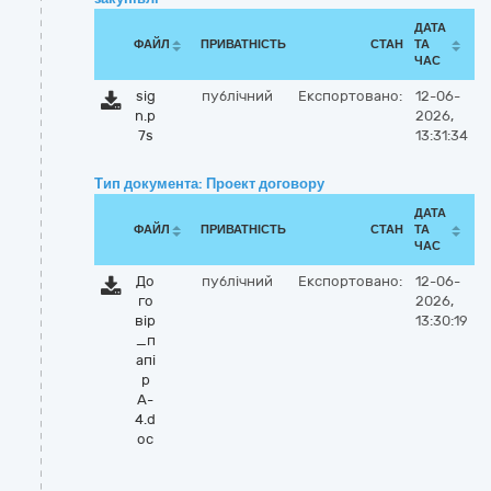
ДАТА
ФАЙЛ
ПРИВАТНІСТЬ
СТАН
ТА
ЧАС
sig
публічний
Експортовано:
12-06-
n.p
2026,
7s
13:31:34
Тип документа: Проект договору
ДАТА
ФАЙЛ
ПРИВАТНІСТЬ
СТАН
ТА
ЧАС
До
публічний
Експортовано:
12-06-
го
2026,
вір
13:30:19
_п
апі
р
А-
4.d
oc