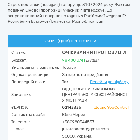
Строк поставки (передачі) товару: до 31.07.2026 року. Фактом
подання цінової пропозиції учасник підтверджує, що
запропонований товар не походить з Російської Федерації/
Республіки Білорусь/Ісламської Республіки Іран
ЗАПИТ (ЦІНИ) ПРОПОЗИЦІЙ
ОЧІКУВАННЯ ПРОПОЗИЦІЙ
Статус:
Бюджет:
98 400
UAH
(з ПДВ)
Вид предмету закупівлі:
Товари
Оцінка пропозицій:
За вартістю придбання
Попередній етап:
Так
Перейти до відбору
ВІДДІЛ ОСВІТИ ВИКОНКОМУ
Замовник:
ЦЕНТРАЛЬНО-МІСЬКОЇ РАЙОННОЇ
У МІСТІ РАДИ
ЄДРПОУ:
02142325
Досьє YouControl
Контактна особа:
Юлія Мороз
Телефон:
+380980344537
E-mail:
juliatenderkr@gmail.com
50000,
Україна
,