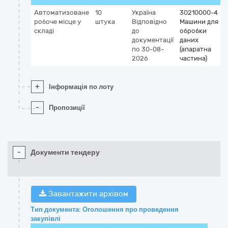
Автоматизоване
10
Україна
30210000-4
робоче місце у
штука
Відповідно
Машини для
складі
до
обробки
документації
даних
по 30-08-
(апаратна
2026
частина)
+
Інформація по лоту
-
Пропозиції
-
Документи тендеру
Завантажити архівом
Тип документа: Оголошення про проведення
закупівлі