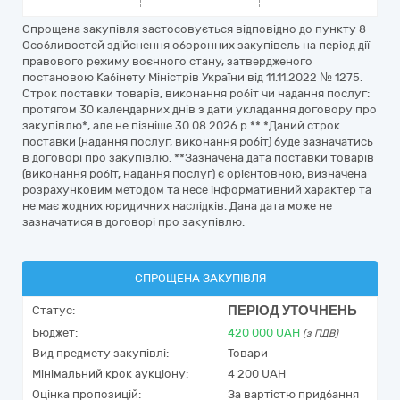
Спрощена закупівля застосовується відповідно до пункту 8
Особливостей здійснення оборонних закупівель на період дії
правового режиму воєнного стану, затвердженого
постановою Кабінету Міністрів України від 11.11.2022 № 1275.
Строк поставки товарів, виконання робіт чи надання послуг:
протягом 30 календарних днів з дати укладання договору про
закупівлю*, але не пізніше 30.08.2026 р.** *Даний строк
поставки (надання послуг, виконання робіт) буде зазначатись
в договорі про закупівлю. **Зазначена дата поставки товарів
(виконання робіт, надання послуг) є орієнтовною, визначена
розрахунковим методом та несе інформативний характер та
не має жодних юридичних наслідків. Дана дата може не
зазначатися в договорі про закупівлю.
СПРОЩЕНА ЗАКУПІВЛЯ
ПЕРІОД УТОЧНЕНЬ
Статус:
Бюджет:
420 000
UAH
(з ПДВ)
Вид предмету закупівлі:
Товари
Мінімальний крок аукціону:
4 200 UAH
Оцінка пропозицій:
За вартістю придбання