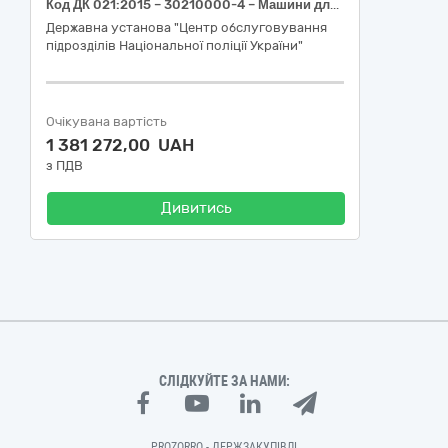
Код ДК 021:2015 – 30210000-4 – Машини для обробки даних (апаратна частина) (Апаратно-програмний комплекс на базі ноутбука)
Державна установа "Центр обслуговування
підрозділів Національної поліції України"
Очікувана вартість
1 381 272,00 UAH
з ПДВ
Дивитись
СЛІДКУЙТЕ ЗА НАМИ:
PROZORRO - ДЕРЖЗАКУПІВЛІ