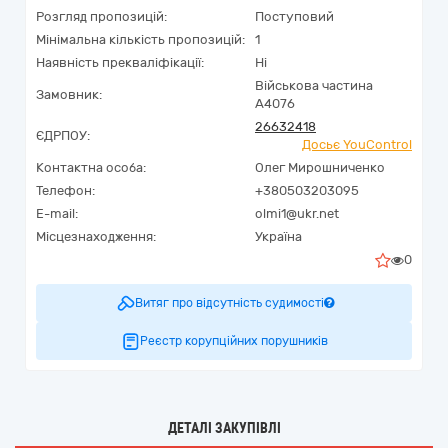
Розгляд пропозицій:
Поступовий
Мінімальна кількість пропозицій:
1
Наявність прекваліфікації:
Ні
Військова частина
Замовник:
А4076
26632418
ЄДРПОУ:
Досьє YouControl
Контактна особа:
Олег Мирошниченко
Телефон:
+380503203095
E-mail:
olmi1@ukr.net
Місцезнаходження:
Україна
0
Витяг про відсутність судимості
Реєстр корупційних порушників
ДЕТАЛІ ЗАКУПІВЛІ