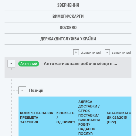
ЗВЕРНЕННЯ
ВИМОГИ/СКАРГИ
DOZORRO
ДЕРЖАУДИТСЛУЖБА УКРАЇНИ
+
-
відкрити всі
закрити всі
-
Автоматизоване робоче місце в
...
Активний
-
Позиції
АДРЕСА
ДОСТАВКИ /
СТРОК
КОНКРЕТНА НАЗВА
КІЛЬКІСТЬ
КЛАСИФІКАТОР
ПОСТАВКИ/
ПРЕДМЕТА
/
ДК 021:2015
ВИКОНАННЯ
ЗАКУПІВЛІ
ОД.ВИМІРУ
(CPV)
РОБІТ/
НАДАННЯ
ПОСЛУГ: