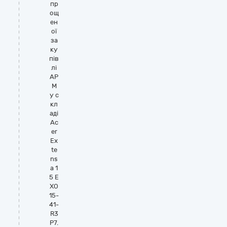
пр
ощ
ен
ої
за
ку
пів
лі
АР
М
у с
кл
аді
Ac
er
Ex
te
ns
a 1
5 E
XO
15-
41-
R3
P7.