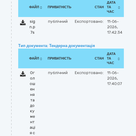
ДАТА
ФАЙЛ
ПРИВАТНІСТЬ
СТАН
ТА
ЧАС
sig
публічний
Експортовано:
11-06-
n.p
2026,
7s
17:42:34
Тип документа: Тендерна документація
ДАТА
ФАЙЛ
ПРИВАТНІСТЬ
СТАН
ТА
ЧАС
Ог
публічний
Експортовано:
11-06-
ол
2026,
ош
17:40:07
ен
ня
та
до
ку
ме
нт
аці
я с