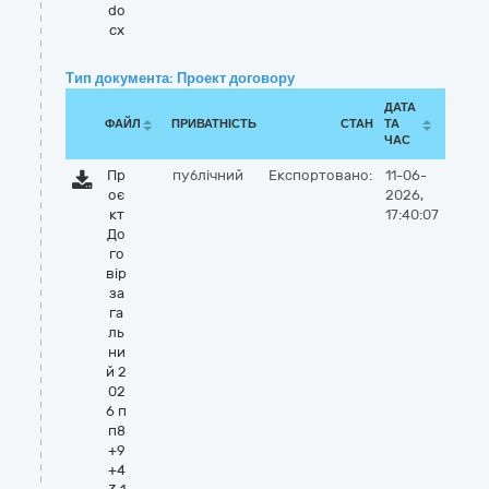
do
cx
Тип документа: Проект договору
ДАТА
ФАЙЛ
ПРИВАТНІСТЬ
СТАН
ТА
ЧАС
Пр
публічний
Експортовано:
11-06-
оє
2026,
кт
17:40:07
До
го
вір
за
га
ль
ни
й 2
02
6 п
п8
+9
+4