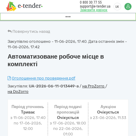
0 800 30 77 55
support@e-tender.ua
UK
Замовити дзвінок
Повернутись назад
Закупівлю оголошено - 11-06-2026, 17:40. Дата останніх змін -
11-06-2026, 17:42
Автоматизоване робоче місце в
комплекті
Оголошення про проведення.pdf
Закупівля:
UA-2026-06-11-013449-a
/
на ProZorro
/
на DoZorro
Період уточнень
Період подачі
Аукціон
Триває
пропозицій
Очікується
з 11-06-2026, 17:40
Очікується
з
23-06-2026, 11:33
по 17-06-2026,
з 17-06-2026, 18:00
12:00
по 22-06-2026,
01:00