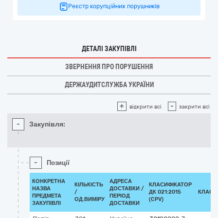
Реєстр корупційних порушників
ДЕТАЛІ ЗАКУПІВЛІ
ЗВЕРНЕННЯ ПРО ПОРУШЕННЯ
ДЕРЖАУДИТСЛУЖБА УКРАЇНИ
+
-
відкрити всі
закрити всі
-
Закупівля:
-
Позиції
КОНКРЕТНА
АДРЕСА
КІЛЬКІСТЬ
КЛАСИФІКАТОР
НАЗВА
ДОСТАВКИ /
/
ДК 021:2015
КЛАСИ
ПРЕДМЕТА
ПЕРІОД
ОД.ВИМІРУ
(CPV)
ЗАКУПІВЛІ
ДОСТАВКИ