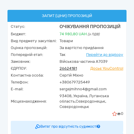
ЗАПИТ (ЦІНИ) ПРОПОЗИЦІЙ
ОЧІКУВАННЯ ПРОПОЗИЦІЙ
Статус:
Бюджет:
74 980,80
UAH
(з ПДВ)
Вид предмету закупівлі:
Товари
Оцінка пропозицій:
За вартістю придбання
Попередній етап:
Так
Перейти до відбору
Замовник:
Військова частина А7039
ЄДРПОУ:
26624181
Досьє YouControl
Контактна особа:
Сергій Міхно
Телефон:
+380679725449
E-mail:
sergejmihno4@gmail.com
93408,
Україна
,
Луганська
Місцезнаходження:
область,
Сєвєродонецьк,
Сєвєродонецьк
0
Витяг про відсутність судимості