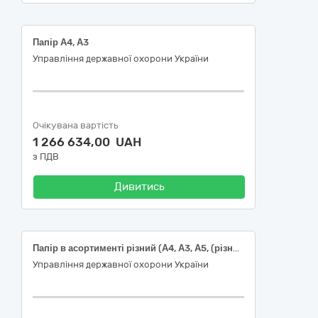
Папір А4, А3
Управління державної охорони України
Очікувана вартість
1 266 634,00 UAH
з ПДВ
Дивитись
Папір в асортименті різний (А4, А3, А5, (різної щільності) фотопапір, папір для нотаток та інший
Управління державної охорони України