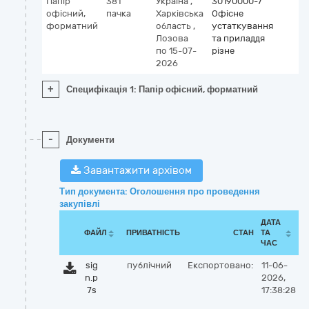
Папір
381
Україна
,
30190000-7
офісний,
пачка
Харківська
Офісне
форматний
область
,
устаткування
Лозова
та приладдя
по 15-07-
різне
2026
+
Специфікація 1: Папір офісний, форматний
-
Документи
Завантажити архівом
Тип документа: Оголошення про проведення
закупівлі
ДАТА
ФАЙЛ
ПРИВАТНІСТЬ
СТАН
ТА
ЧАС
sig
публічний
Експортовано:
11-06-
n.p
2026,
7s
17:38:28