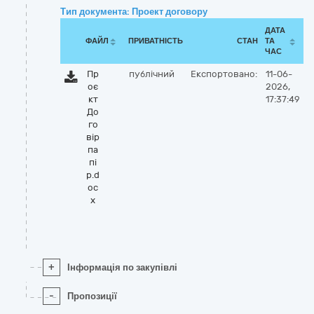
Тип документа: Проект договору
ДАТА
ФАЙЛ
ПРИВАТНІСТЬ
СТАН
ТА
ЧАС
Пр
публічний
Експортовано:
11-06-
оє
2026,
кт
17:37:49
До
го
вір
па
пі
р.d
oc
x
+
Інформація по закупівлі
-
Пропозиції