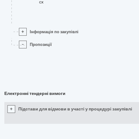
cx
+
Інформація по закупівлі
-
Пропозиції
Електронні тендерні вимоги
+
Підстави для відмови в участі у процедурі закупівлі