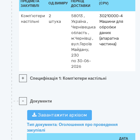
ПРЕДМЕТА
ПЕРІОД
ОД.ВИМІРУ
(CPV)
ЗАКУПІВЛІ
ДОСТАВКИ
Комп'ютери
2
58013
,
30210000-4
настільні
штука
Україна
,
Машини для
Чернівецька
обробки
область
,
даних
м.Чернівці
,
(апаратна
вул.Героїв
частина)
Майдану,
230
по 30-06-
2026
+
Специфікація 1: Комп'ютери настільні
-
Документи
Завантажити архівом
Тип документа: Оголошення про проведення
закупівлі
ДАТА