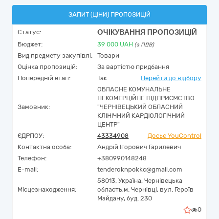
ЗАПИТ (ЦІНИ) ПРОПОЗИЦІЙ
ОЧІКУВАННЯ ПРОПОЗИЦІЙ
Статус:
Бюджет:
39 000
UAH
(з ПДВ)
Вид предмету закупівлі:
Товари
Оцінка пропозицій:
За вартістю придбання
Попередній етап:
Так
Перейти до відбору
ОБЛАСНЕ КОМУНАЛЬНЕ
НЕКОМЕРЦІЙНЕ ПІДПРИЄМСТВО
Замовник:
"ЧЕРНІВЕЦЬКИЙ ОБЛАСНИЙ
КЛІНІЧНИЙ КАРДІОЛОГІЧНИЙ
ЦЕНТР"
ЄДРПОУ:
43334908
Досьє YouControl
Контактна особа:
Андрій Ігорович Гарилевич
Телефон:
+380990148248
E-mail:
tenderoknpokkc@gmail.com
58013,
Україна
,
Чернівецька
Місцезнаходження:
область,
м. Чернівці,
вул. Героїв
Майдану, буд. 230
0