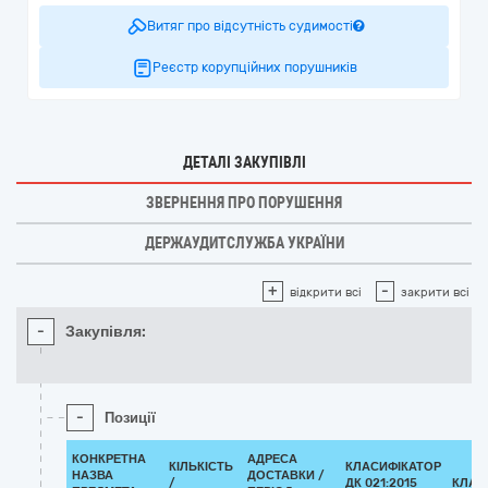
Витяг про відсутність судимості
Реєстр корупційних порушників
ДЕТАЛІ ЗАКУПІВЛІ
ЗВЕРНЕННЯ ПРО ПОРУШЕННЯ
ДЕРЖАУДИТСЛУЖБА УКРАЇНИ
+
-
відкрити всі
закрити всі
-
Закупівля:
-
Позиції
КОНКРЕТНА
АДРЕСА
КІЛЬКІСТЬ
КЛАСИФІКАТОР
НАЗВА
ДОСТАВКИ /
/
ДК 021:2015
КЛАС