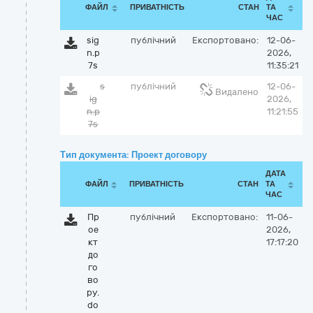
ФАЙЛ
ПРИВАТНІСТЬ
СТАН
ТА
ЧАС
sig
публічний
Експортовано:
12-06-
n.p
2026,
7s
11:35:21
s
публічний
12-06-
Видалено
ig
2026,
n.p
11:21:55
7s
Тип документа: Проект договору
ДАТА
ФАЙЛ
ПРИВАТНІСТЬ
СТАН
ТА
ЧАС
Пр
публічний
Експортовано:
11-06-
ое
2026,
кт
17:17:20
до
го
во
ру.
do