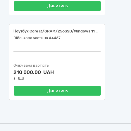
Дивитись
Ноутбук Core i3/8RAM/256SSD/Windows 11 Pro Ukr, 30210000-4 Машини для обробки даних (апаратна частина) за ДК 021:2015 Єдиного закупівельного словника
Військова частина А4467
Очікувана вартість
210 000,00 UAH
з ПДВ
Дивитись