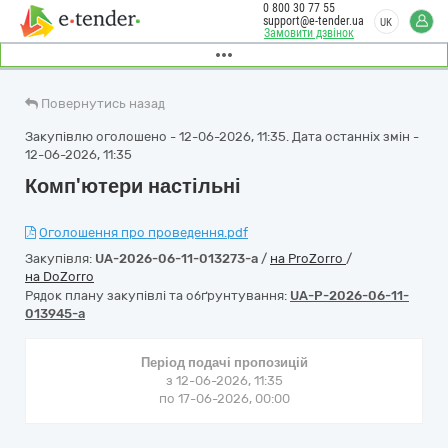
0 800 30 77 55
support@e-tender.ua
UK
Замовити дзвінок
Повернутись назад
Закупівлю оголошено - 12-06-2026, 11:35. Дата останніх змін -
12-06-2026, 11:35
Комп'ютери настільні
Оголошення про проведення.pdf
Закупівля:
UA-2026-06-11-013273-a
/
на ProZorro
/
на DoZorro
Рядок плану закупівлі та обґрунтування:
UA-P-2026-06-11-
013945-a
Період подачі пропозицій
з 12-06-2026, 11:35
по 17-06-2026, 00:00