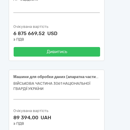
Очікувана вартість
6 875 669,52 USD
з ПДВ
Дивитись
Машини для обробки даних (апаратна частина) (Планшет Blackview Ac-tive 8 Pro (або еквівалент)
ВІЙСЬКОВА ЧАСТИНА 3061 НАЦІОНАЛЬНОЇ
ГВАРДІЇ УКРАЇНИ
Очікувана вартість
89 394,00 UAH
з ПДВ