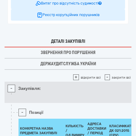
Витяг про відсутність судимості
Реєстр корупційних порушників
ДЕТАЛІ ЗАКУПІВЛІ
ЗВЕРНЕННЯ ПРО ПОРУШЕННЯ
ДЕРЖАУДИТСЛУЖБА УКРАЇНИ
+
-
відкрити всі
закрити всі
-
Закупівля:
-
Позиції
АДРЕСА
КІЛЬКІСТЬ
КЛАСИФІКАТОР
КОНКРЕТНА НАЗВА
ДОСТАВКИ
/
ДК 021:2015
ПРЕДМЕТА ЗАКУПІВЛІ
/ ПЕРІОД
ОД.ВИМІРУ
(CPV)