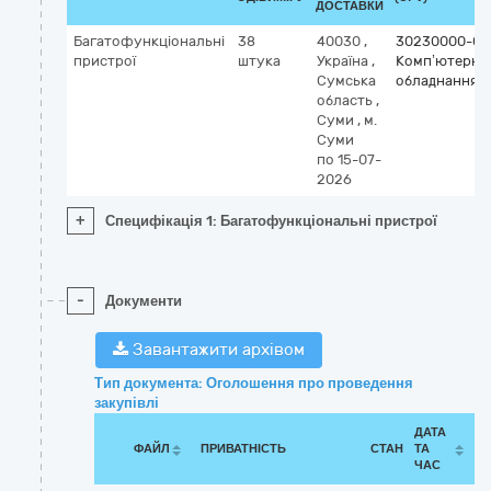
ДОСТАВКИ
Багатофункціональні
38
40030
,
30230000-0
пристрої
штука
Україна
,
Комп’ютерне
Сумська
обладнання
область
,
Суми
,
м.
Суми
по 15-07-
2026
+
Специфікація 1: Багатофункціональні пристрої
-
Документи
Завантажити архівом
Тип документа: Оголошення про проведення
закупівлі
ДАТА
ФАЙЛ
ПРИВАТНІСТЬ
СТАН
ТА
ЧАС