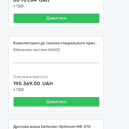
60 701,84 UAH
з ПДВ
Дивитись
Комплектуючі до техніки спеціального призначення АРМ-ПТК "Сканкарт"
Військова частина А0602
Очікувана вартість
195 369,00 UAH
з ПДВ
Дивитись
Дротова миша Defender Optimum MB-270