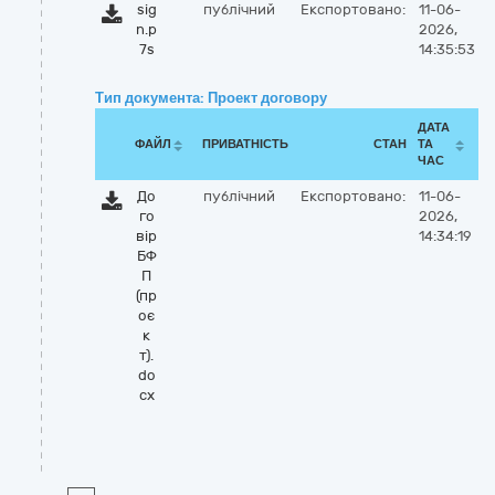
sig
публічний
Експортовано:
11-06-
n.p
2026,
7s
14:35:53
Тип документа: Проект договору
ДАТА
ФАЙЛ
ПРИВАТНІСТЬ
СТАН
ТА
ЧАС
До
публічний
Експортовано:
11-06-
го
2026,
вір
14:34:19
БФ
П
(пр
оє
к
т).
do
cx