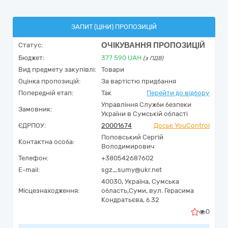
ЗАПИТ (ЦІНИ) ПРОПОЗИЦІЙ
ОЧІКУВАННЯ ПРОПОЗИЦІЙ
Статус:
Бюджет:
377 590
UAH
(з ПДВ)
Вид предмету закупівлі:
Товари
Оцінка пропозицій:
За вартістю придбання
Попередній етап:
Так
Перейти до відбору
Управління Служби безпеки
Замовник:
України в Сумській області
ЄДРПОУ:
20001674
Досьє YouControl
Поповський Сергій
Контактна особа:
Володимирович
Телефон:
+380542687602
E-mail:
sgz_sumy@ukr.net
40030,
Україна
,
Сумська
Місцезнаходження:
область,
Суми,
вул. Герасима
Кондратьєва, б.32
0