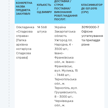
ДОСТАВКИ /
КОНКРЕТНА
КІЛЬКІСТЬ
СТРОК
КЛАСИФІКАТОР
НАЗВА
/
ПОСТАВКИ/
ДК 021:2015
К
ПРЕДМЕТА
ОД.ВИМІРУ
ВИКОНАННЯ
(CPV)
ЗАКУПІВЛІ
РОБІТ/НАДАННЯ
ПОСЛУГ:
Обкладинка
14 568
Україна
30190000-7
«Спадкова
штука
Закарпатська
Офісне
справа»
область
устаткування
(Папка
Ужгород
пл.
та приладдя
архівна
Народна, 4 -
різне
нотаріуса
3500 шт.;
Спадкова
Івано-
справа)
Франківська
обл., м. Івано-
Франківськ,
вул. Мулика, 15
- 7448 шт.;
Тернопільська
обл., м.
Тернопіль, вул.
Грушевського,
8 - 3000 шт.;
Чернівецька
обл., м.