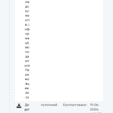
лік
до
ку
ме
нті
в, і
нф
ор
ма
ції,
які
по
да
ют
ься
Пе
ре
мо
жц
ем.
do
cx
До
публічний
Експортовано:
11-06-
дат
2026,