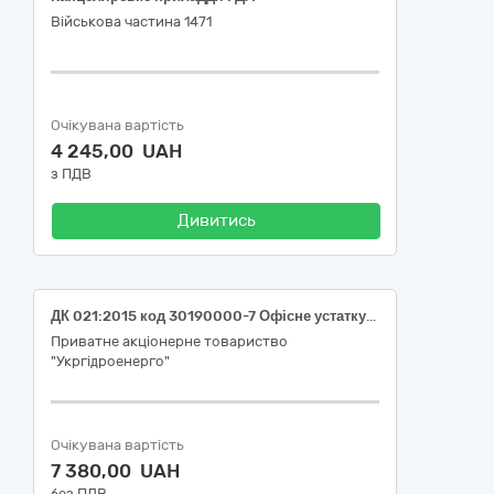
Військова частина 1471
Очікувана вартість
4 245,00 UAH
з ПДВ
Дивитись
ДК 021:2015 код 30190000-7 Офісне устаткування та приладдя різне (Конверти для філії "Дніпровська ГЕС" ПрАТ "Укргідроенерго")
Приватне акціонерне товариство
"Укргідроенерго"
Очікувана вартість
7 380,00 UAH
без ПДВ