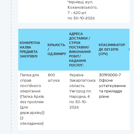
Чернівці, вул.
Кохановського,
7 - 620 шт.
по 30-10-2026
АДРЕСА
ДОСТАВКИ /
КОНКРЕТНА
СТРОК
КІЛЬКІСТЬ
КЛАСИФІКАТОР
НАЗВА
ПОСТАВКИ/
/
ДК 021:2015
КЛ
ПРЕДМЕТА
ВИКОНАННЯ
ОД.ВИМІРУ
(CPV)
ЗАКУПІВЛІ
РОБІТ/
НАДАННЯ
ПОСЛУГ:
Папка для
800
Україна
30190000-7
справ
штука
Закарпатська
Офісне
постійного
область
устаткування
зберігання
Ужгород
пл.
та приладдя
(Папка Архів
Народна, 4.
різне
без проблем
по 30-10-
(для
2026
держ.архіву))
(2
обкладинки)