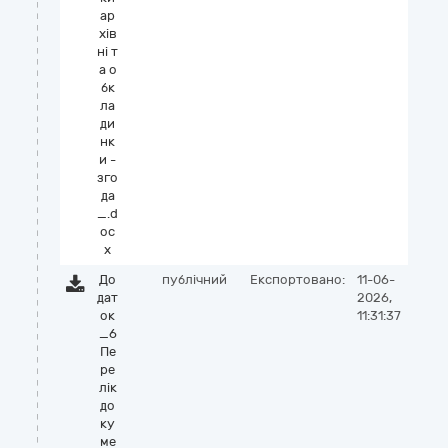
ар
хів
ні т
а о
бк
ла
ди
нк
и -
зго
да
_.d
oc
x
До
публічний
Експортовано:
11-06-
дат
2026,
ок
11:31:37
_6
Пе
ре
лік
до
ку
ме