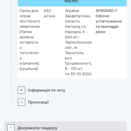
ПОСЛУГ:
Папка для
830
Україна
30190000-7
справ
штука
Закарпатська
Офісне
постійного
область
устаткування
зберігання
Ужгород
пл.
та приладдя
(Папка
Народна, 4 -
різне
архівна
660 шт.;
нотаріуса
Тернопільська
з
обл., м.
титулкою
Тернопіль,
з
вул.
клапаном)
Грушевського,
(суцільна)
8 - 170 шт.
по 30-10-2026
+
Інформація по лоту
-
Пропозиції
-
Документи тендеру