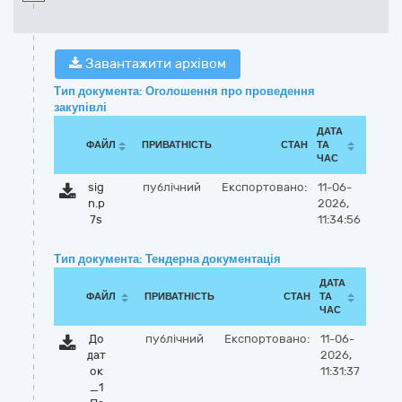
Завантажити архівом
Тип документа: Оголошення про проведення
закупівлі
ДАТА
ФАЙЛ
ПРИВАТНІСТЬ
СТАН
ТА
ЧАС
sig
публічний
Експортовано:
11-06-
n.p
2026,
7s
11:34:56
Тип документа: Тендерна документація
ДАТА
ФАЙЛ
ПРИВАТНІСТЬ
СТАН
ТА
ЧАС
До
публічний
Експортовано:
11-06-
дат
2026,
ок
11:31:37
_1