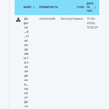
ДАТА
ФАЙЛ
ПРИВАТНІСТЬ
СТАН
ТА
ЧАС
До
публічний
Експортовано:
11-06-
дат
2026,
ок
11:32:01
_4
_П
ап
ки
ар
хів
ні т
а о
бк
ла
ди
нк
и_
пр
оє
кт
До
го