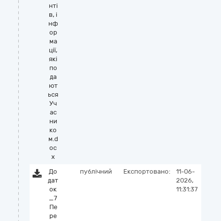
нті
в, і
нф
ор
ма
ції,
які
по
да
ют
ься
Уч
ас
ни
ко
м.d
oc
x
До
публічний
Експортовано:
11-06-
дат
2026,
ок
11:31:37
_7
Пе
ре