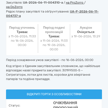
Закупівля:
UA-2026-06-11-004310-a
/
на ProZorro
/
на DoZorro
Рядок плану закупівлі та обґрунтування:
UA-P-2026-06-11-
004737-a
Період уточнень
Період подачі
Аукціон
Триває
пропозицій
Очікується
з 11-06-2026, 11:33
Триває
з
19-06-2026, 13:29
по 16-06-2026,
з 11-06-2026, 11:33
00:00
по 19-06-2026,
00:00
Період оскарження умов закупівлі - по
16-06-2026, 00:00
Код згідно з Єдиним закупівельним словником, що найбільше
відповідає назві предмета закупівлі: 30199500-5 –
Сегрегатори, лотки для листів, коробки для зберігання
паперів та подібне приладдя.
ВІДКРИТІ ТОРГИ З ОСОБЛИВОСТЯМИ
ОЧІКУВАННЯ
Статус: