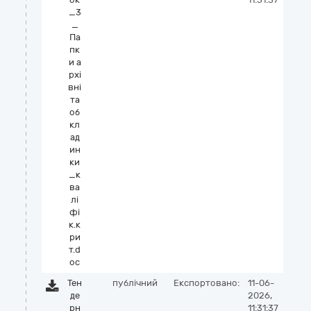
_3
_
Па
пк
и а
рхі
вні
та
об
кл
ад
ин
ки
_к
ва
лі
фі
к.к
ри
т.d
oc
Тен
публічний
Експортовано:
11-06-
де
2026,
рн
11:31:37