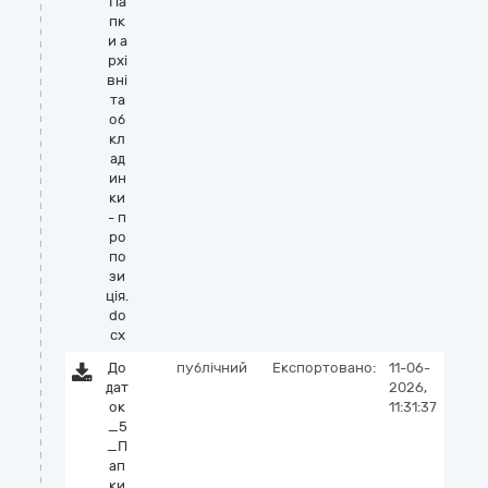
Па
пк
и а
рхі
вні
та
об
кл
ад
ин
ки
- п
ро
по
зи
ція.
do
cx
До
публічний
Експортовано:
11-06-
дат
2026,
ок
11:31:37
_5
_П
ап
ки