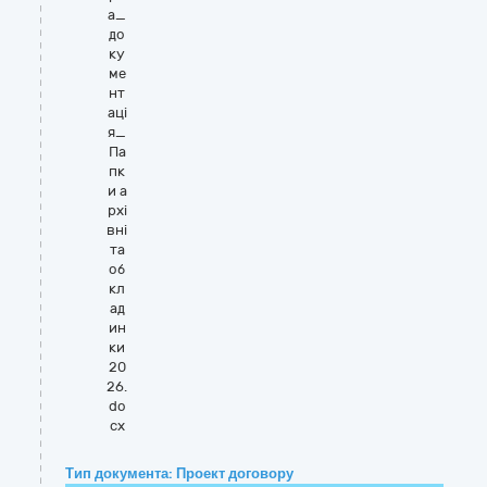
а_
до
ку
ме
нт
аці
я_
Па
пк
и а
рхі
вні
та
об
кл
ад
ин
ки
20
26.
do
cx
Тип документа: Проект договору