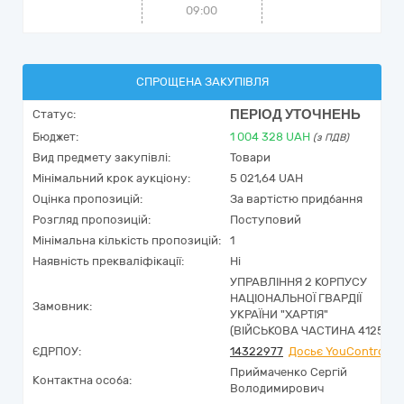
09:00
СПРОЩЕНА ЗАКУПІВЛЯ
ПЕРІОД УТОЧНЕНЬ
Статус:
Бюджет:
1 004 328
UAH
(з ПДВ)
Вид предмету закупівлі:
Товари
Мінімальний крок аукціону:
5 021,64 UAH
Оцінка пропозицій:
За вартістю придбання
Розгляд пропозицій:
Поступовий
Мінімальна кількість пропозицій:
1
Наявність прекваліфікації:
Ні
УПРАВЛІННЯ 2 КОРПУСУ
НАЦІОНАЛЬНОЇ ГВАРДІЇ
Замовник:
УКРАЇНИ "ХАРТІЯ"
(ВІЙСЬКОВА ЧАСТИНА 4125)
ЄДРПОУ:
14322977
Досьє YouControl
Приймаченко Сергій
Контактна особа:
Володимирович