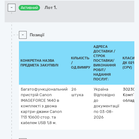
-
Лот 1.
Активний
-
Позиції
АДРЕСА
ДОСТАВКИ /
СТРОК
КІЛЬКІСТЬ
КЛАСИФІ
КОНКРЕТНА НАЗВА
ПОСТАВКИ/
/
ДК 021:2
ПРЕДМЕТА ЗАКУПІВЛІ
ВИКОНАННЯ
ОД.ВИМІРУ
(CPV)
РОБІТ/
НАДАННЯ
ПОСЛУГ:
Багатофункціональний
26
Україна
302300
пристрій Canon
штука
Відповідно
Комп’ю
IMAGEFORCE 1440 в
до
обладн
комплекті з двома
документації
картри-джами Canon
по 03-08-
T13 10600 стор. та
2026
кабелем USB 1,8 м.