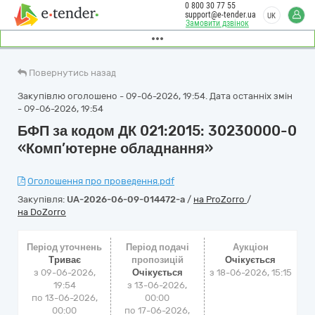
0 800 30 77 55
support@e-tender.ua
UK
Замовити дзвінок
Повернутись назад
Закупівлю оголошено - 09-06-2026, 19:54. Дата останніх змін
- 09-06-2026, 19:54
БФП за кодом ДК 021:2015: 30230000-0
«Комп’ютерне обладнання»
Оголошення про проведення.pdf
Закупівля:
UA-2026-06-09-014472-a
/
на ProZorro
/
на DoZorro
Період уточнень
Період подачі
Аукціон
Триває
пропозицій
Очікується
з 09-06-2026,
Очікується
з
18-06-2026, 15:15
19:54
з 13-06-2026,
по 13-06-2026,
00:00
00:00
по 17-06-2026,