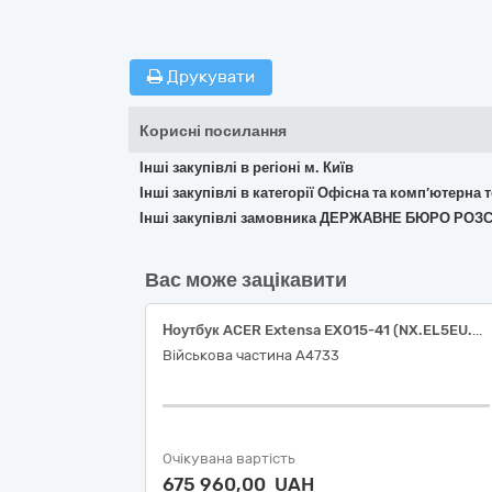
Друкувати
Корисні посилання
Інші закупівлі в регіоні м. Київ
Інші закупівлі в категорії Офісна та комп’ютерна
Інші закупівлі замовника ДЕРЖАВНЕ БЮРО РОЗ
Вас може зацікавити
Ноутбук ACER Extensa EXO15-41 (NX.EL5EU.006), або аналог – 20 шт ДК 021:2015 – 30210000-4 Машини для обробки даних (апаратна частина)
Військова частина А4733
Очікувана вартість
675 960,00 UAH