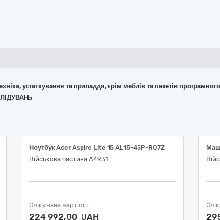
 техніка, устаткування та приладдя, крім меблів та пакетів програмног
СЛІДУВАНЬ
Ноутбук Acer Aspire Lite 15 AL15-45P-R07Z
Військова частина А4931
Війс
Очікувана вартість
Очік
224 992,00 UAH
29