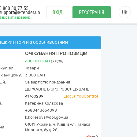
0 800 30 77 55
support@e-tender.ua
ВХІД
РЕЄСТРАЦІЯ
UK
Замовити дзвінок
ВІДКРИТІ ТОРГИ З ОСОБЛИВОСТЯМИ
ОЧІКУВАННЯ ПРОПОЗИЦІЙ
600 000
UAH
(з ПДВ)
купівлі:
Товари
к аукціону:
3 000 UAH
ій:
За вартістю придбання
ДЕРЖАВНЕ БЮРО РОЗСЛІДУВАНЬ
41760289
Досьє YouControl
а:
Катерина Колєсова
+380443654098
k.koliesova@dbr.gov.ua
01011,
Україна
,
м. Київ,
вул. Панаса
ня:
Мирного, буд. 28
0