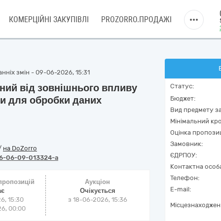
КОМЕРЦІЙНІ ЗАКУПІВЛІ
PROZORRO.ПРОДАЖІ
нніх змін - 09-06-2026, 15:31
ний від зовнішнього впливу
Статус:
и для обробки даних
Бюджет:
Вид предмету за
Мінімальний кро
Оцінка пропозиц
Замовник:
/
на DoZorro
ЄДРПОУ:
6-06-09-013324-a
Контактна особ
Телефон:
 пропозицій
Аукціон
E-mail:
ає
Очікується
6, 15:30
з
18-06-2026, 15:36
Місцезнаходжен
6, 00:00