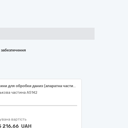
о забезпечення
Машини для обробки даних (апаратна частина)
ькова частина А5142
увана вартість
5 216,66 UAH