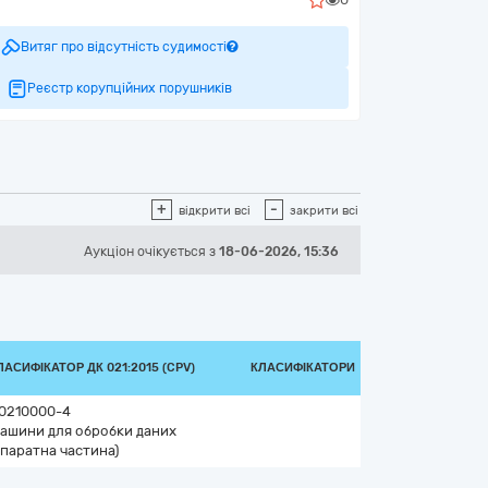
Витяг про відсутність судимості
Реєстр корупційних порушників
+
-
відкрити всі
закрити всі
Аукціон
очікується
з
18-06-2026, 15:36
ЛАСИФІКАТОР ДК 021:2015 (CPV)
КЛАСИФІКАТОРИ
0210000-4
ашини для обробки даних
апаратна частина)