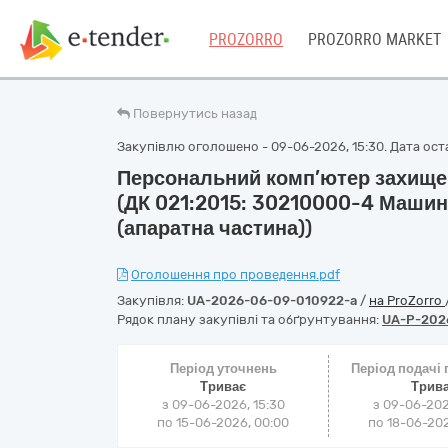
PROZORRO
PROZORRO MARKET
Повернутись назад
Закупівлю оголошено - 09-06-2026, 15:30. Дата оста
Персональний комп’ютер захище
(ДК 021:2015: 30210000-4 Машин
(апаратна частина))
Оголошення про проведення.pdf
Закупівля:
UA-2026-06-09-010922-a
/
на ProZorro
Рядок плану закупівлі та обґрунтування:
UA-P-202
Період уточнень
Період подачі
Триває
Трив
з 09-06-2026, 15:30
з 09-06-202
по 15-06-2026, 00:00
по 18-06-202