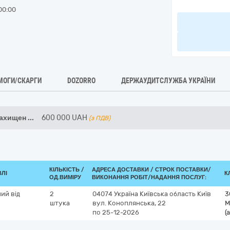
00:00
МОГИ/СКАРГИ
DOZORRO
ДЕРЖАУДИТСЛУЖБА УКРАЇНИ
захищен
...
600 000
UAH
(з ПДВ)
КІЛЬКІСТЬ /
АДРЕСА ДОСТАВКИ /
СТРОК ПОСТАВКИ/
ВЛІ
К
ОД.ВИМІРУ
ВИКОНАННЯ РОБІТ/НАДАННЯ ПОСЛУГ:
ий від
2
04074
Україна
Київська область
Київ
3
штука
вул. Коноплянська, 22
М
по 25-12-2026
(