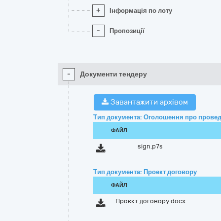
+
Інформація по лоту
-
Пропозиції
-
Документи тендеру
Завантажити архівом
Тип документа: Оголошення про провед
ФАЙЛ
sign.p7s
Тип документа: Проект договору
ФАЙЛ
Проєкт договору.docx