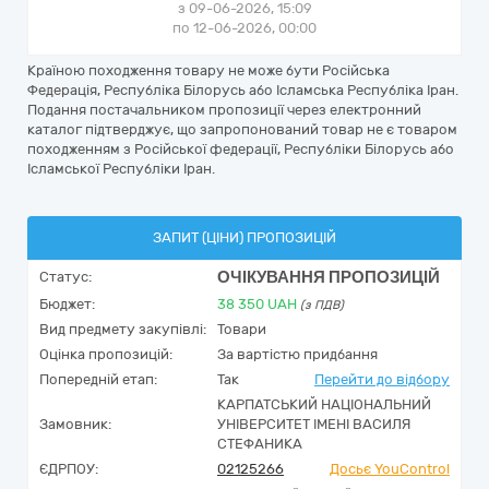
з 09-06-2026, 15:09
по 12-06-2026, 00:00
Країною походження товару не може бути Російська
Федерація, Республіка Білорусь або Ісламська Республіка Іран.
Подання постачальником пропозиції через електронний
каталог підтверджує, що запропонований товар не є товаром
походженням з Російської федерації, Республіки Білорусь або
Ісламської Республіки Іран.
ЗАПИТ (ЦІНИ) ПРОПОЗИЦІЙ
ОЧІКУВАННЯ ПРОПОЗИЦІЙ
Статус:
Бюджет:
38 350
UAH
(з ПДВ)
Вид предмету закупівлі:
Товари
Оцінка пропозицій:
За вартістю придбання
Попередній етап:
Так
Перейти до відбору
КАРПАТСЬКИЙ НАЦІОНАЛЬНИЙ
Замовник:
УНІВЕРСИТЕТ ІМЕНІ ВАСИЛЯ
СТЕФАНИКА
ЄДРПОУ:
02125266
Досьє YouControl