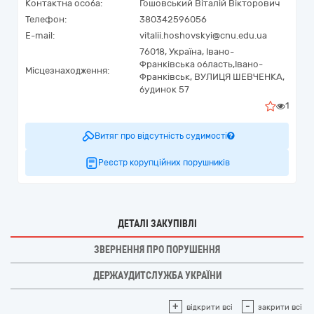
Контактна особа:
Гошовський Віталій Вікторович
Телефон:
380342596056
E-mail:
vitalii.hoshovskyi@cnu.edu.ua
76018,
Україна
,
Івано-
Франківська область,
Івано-
Місцезнаходження:
Франківськ,
ВУЛИЦЯ ШЕВЧЕНКА,
будинок 57
1
Витяг про відсутність судимості
Реєстр корупційних порушників
ДЕТАЛІ ЗАКУПІВЛІ
ЗВЕРНЕННЯ ПРО ПОРУШЕННЯ
ДЕРЖАУДИТСЛУЖБА УКРАЇНИ
+
-
відкрити всі
закрити всі