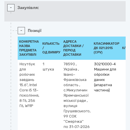
-
Закупівля:
-
Позиції
КОНКРЕТНА
АДРЕСА
КІЛЬКІСТЬ
КЛАСИФІКАТОР
НАЗВА
ДОСТАВКИ /
/
ДК 021:2015
КЛА
ПРЕДМЕТА
ПЕРІОД
ОД.ВИМІРУ
(CPV)
ЗАКУПІВЛІ
ДОСТАВКИ
Ноутбук
1
78590
,
30210000-4
для
штука
Україна
,
Машини для
робочих
Івано-
обробки
завдань
Франківська
даних
15.6", Intel
область
,
(апаратна
Core i5 13-
с.Микуличин
частина)
покоління,
Яремчанської
8 Гб, 256
міської ради
,
Гб, W11P
вулиця
Грушевського,
99 СОК
''Смерічка''
по 31-07-2026