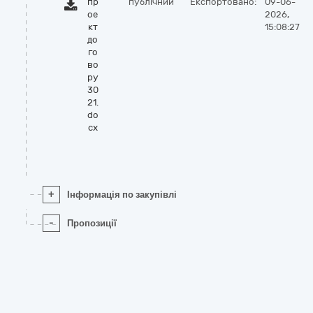
пр
публічний
Експортовано:
09-06-
ое
2026,
кт
15:08:27
до
го
во
ру
30
21.
do
cx
+
Інформація по закупівлі
-
Пропозиції