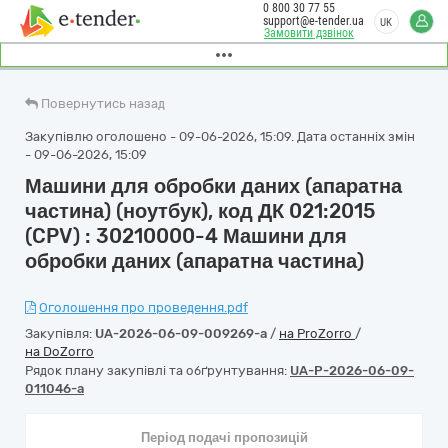
0 800 30 77 55
support@e-tender.ua
UK
Замовити дзвінок
Повернутись назад
Закупівлю оголошено - 09-06-2026, 15:09. Дата останніх змін
- 09-06-2026, 15:09
Машини для обробки даних (апаратна
частина) (ноутбук), код ДК 021:2015
(CPV) : 30210000-4 Машини для
обробки даних (апаратна частина)
Оголошення про проведення.pdf
Закупівля:
UA-2026-06-09-009269-a
/
на ProZorro
/
на DoZorro
Рядок плану закупівлі та обґрунтування:
UA-P-2026-06-09-
011046-a
Період подачі пропозицій