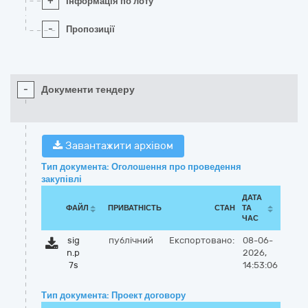
+
Інформація по лоту
-
Пропозиції
-
Документи тендеру
Завантажити архівом
Тип документа: Оголошення про проведення
закупівлі
ДАТА
ФАЙЛ
ПРИВАТНІСТЬ
СТАН
ТА
ЧАС
sig
публічний
Експортовано:
08-06-
n.p
2026,
7s
14:53:06
Тип документа: Проект договору