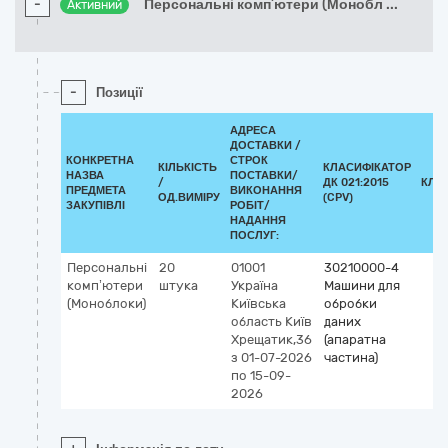
-
Персональні комп’ютери (Монобл
...
Активний
-
Позиції
АДРЕСА
ДОСТАВКИ /
КОНКРЕТНА
СТРОК
КІЛЬКІСТЬ
КЛАСИФІКАТОР
НАЗВА
ПОСТАВКИ/
/
ДК 021:2015
КЛА
ПРЕДМЕТА
ВИКОНАННЯ
ОД.ВИМІРУ
(CPV)
ЗАКУПІВЛІ
РОБІТ/
НАДАННЯ
ПОСЛУГ:
Персональні
20
01001
30210000-4
комп’ютери
штука
Україна
Машини для
(Моноблоки)
Київська
обробки
область
Київ
даних
Хрещатик,36
(апаратна
з 01-07-2026
частина)
по 15-09-
2026