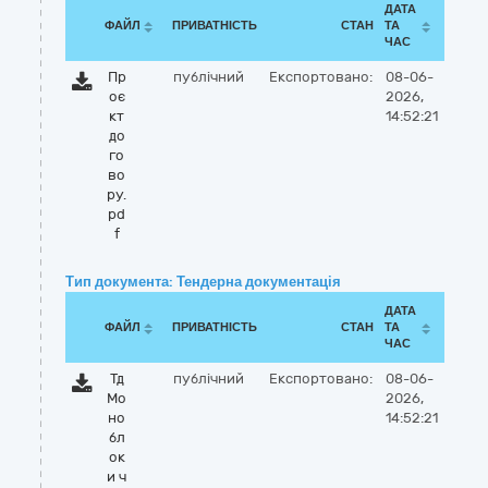
ДАТА
ФАЙЛ
ПРИВАТНІСТЬ
СТАН
ТА
ЧАС
Пр
публічний
Експортовано:
08-06-
оє
2026,
кт
14:52:21
до
го
во
ру.
pd
f
Тип документа: Тендерна документація
ДАТА
ФАЙЛ
ПРИВАТНІСТЬ
СТАН
ТА
ЧАС
Тд
публічний
Експортовано:
08-06-
Мо
2026,
но
14:52:21
бл
ок
и ч