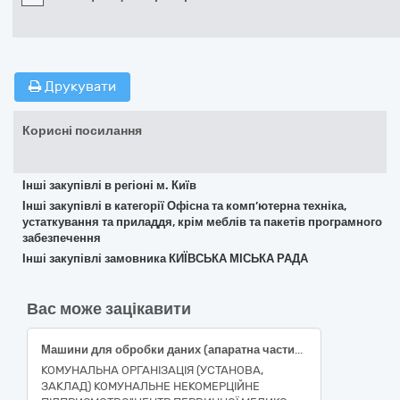
Друкувати
Корисні посилання
Інші закупівлі в регіоні м. Київ
Інші закупівлі в категорії Офісна та комп’ютерна техніка,
устаткування та приладдя, крім меблів та пакетів програмного
забезпечення
Інші закупівлі замовника КИЇВСЬКА МІСЬКА РАДА
Вас може зацікавити
Машини для обробки даних (апаратна частина) Комплект комп’ютерної техніки (персональний комп’ютер у складі: монітор, системний блок, клавіатура, миша, Microsoft Windows 11 PRO 64bit, веб камера)
КОМУНАЛЬНА ОРГАНІЗАЦІЯ (УСТАНОВА,
ЗАКЛАД) КОМУНАЛЬНЕ НЕКОМЕРЦІЙНЕ