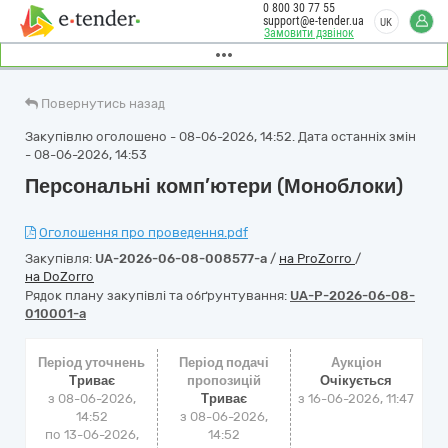
0 800 30 77 55
support@e-tender.ua
UK
Замовити дзвінок
Повернутись назад
Закупівлю оголошено - 08-06-2026, 14:52. Дата останніх змін
- 08-06-2026, 14:53
Персональні комп’ютери (Моноблоки)
Оголошення про проведення.pdf
Закупівля:
UA-2026-06-08-008577-a
/
на ProZorro
/
на DoZorro
Рядок плану закупівлі та обґрунтування:
UA-P-2026-06-08-
010001-a
Період уточнень
Період подачі
Аукціон
Триває
пропозицій
Очікується
з 08-06-2026,
Триває
з
16-06-2026, 11:47
14:52
з 08-06-2026,
по 13-06-2026,
14:52