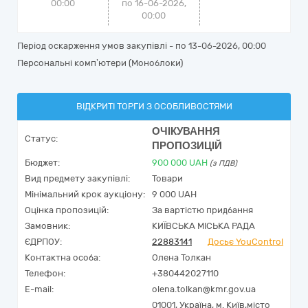
00:00
по 16-06-2026,
00:00
Період оскарження умов закупівлі - по
13-06-2026, 00:00
Персональні комп’ютери (Моноблоки)
ВІДКРИТІ ТОРГИ З ОСОБЛИВОСТЯМИ
ОЧІКУВАННЯ
Статус:
ПРОПОЗИЦІЙ
Бюджет:
900 000
UAH
(з ПДВ)
Вид предмету закупівлі:
Товари
Мінімальний крок аукціону:
9 000 UAH
Оцінка пропозицій:
За вартістю придбання
Замовник:
КИЇВСЬКА МІСЬКА РАДА
ЄДРПОУ:
22883141
Досьє YouControl
Контактна особа:
Олена Толкан
Телефон:
+380442027110
E-mail:
olena.tolkan@kmr.gov.ua
01001,
Україна
,
м. Київ,
місто