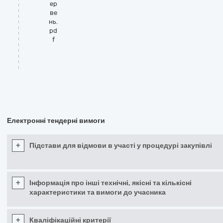
ер
ве
нь.
pd
f
Електронні тендерні вимоги
+
Підстави для відмови в участі у процедурі закупівлі
+
Інформація про інші технічні, якісні та кількісні
характеристики та вимоги до учасника
+
Кваліфікаційні критерії