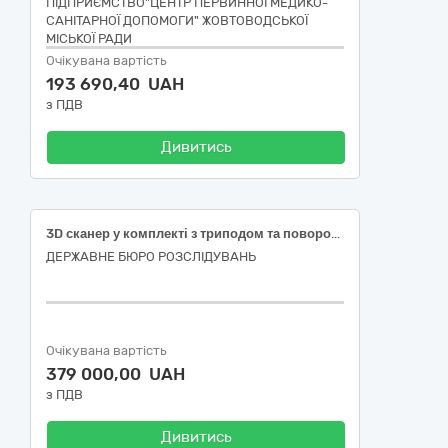
ПІДПРИЄМСТВО"ЦЕНТР ПЕРВИННОЇ МЕДИКО-
САНІТАРНОЇ ДОПОМОГИ" ЖОВТОВОДСЬКОЇ
МІСЬКОЇ РАДИ
Очікувана вартість
193 690,40 UAH
з ПДВ
Дивитись
3D сканер у комплекті з триподом та поворотною платформою (ДК 021:2015: 30210000-4 Машини для обробки даних (апаратна частина))
ДЕРЖАВНЕ БЮРО РОЗСЛІДУВАНЬ
Очікувана вартість
379 000,00 UAH
з ПДВ
Дивитись