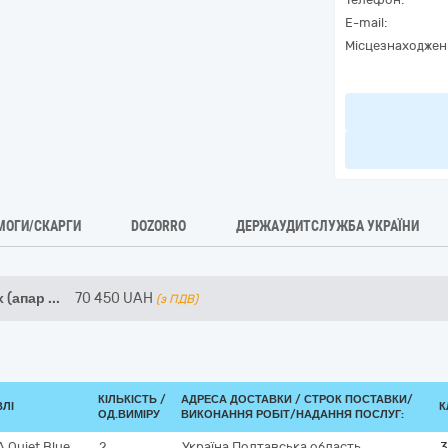
E-mail:
Місцезнаходжен
МОГИ/СКАРГИ
DOZORRO
ДЕРЖАУДИТСЛУЖБА УКРАЇНИ
 (апар
...
70 450
UAH
(з ПДВ)
КІЛЬКІСТЬ /
АДРЕСА ДОСТАВКИ /
СТРОК ПОСТАВКИ/
ВЛІ
К
ОД.ВИМІРУ
ВИКОНАННЯ РОБІТ/НАДАННЯ ПОСЛУГ:
 Quiet Blue
2
Україна
Полтавська область
3