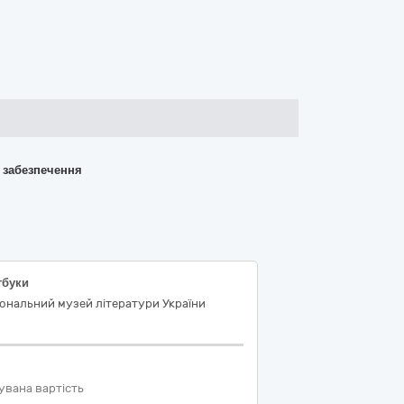
о забезпечення
тбуки
ональний музей літератури України
увана вартість