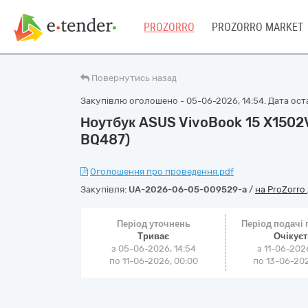
PROZORRO
PROZORRO MARKET
Повернутись назад
Закупівлю оголошено - 05-06-2026, 14:54. Дата оста
Ноутбук ASUS VivoBook 15 X1502V
BQ487)
Оголошення про проведення.pdf
Закупівля:
UA-2026-06-05-009529-a
/
на ProZorro
Період уточнень
Період подачі
Триває
Очікує
з 05-06-2026, 14:54
з 11-06-202
по 11-06-2026, 00:00
по 13-06-202