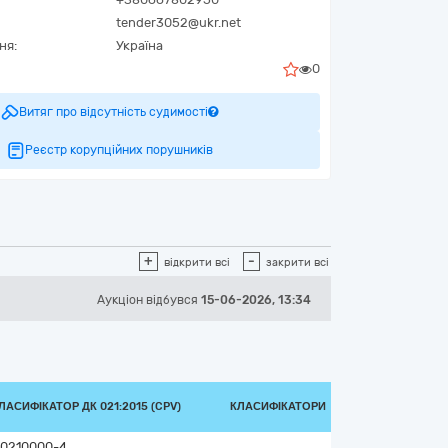
tender3052@ukr.net
ня:
Україна
0
Витяг про відсутність судимості
Реєстр корупційних порушників
+
-
відкрити всі
закрити всі
Аукціон відбувся
15-06-2026, 13:34
ЛАСИФІКАТОР ДК 021:2015 (CPV)
КЛАСИФІКАТОРИ
0210000-4