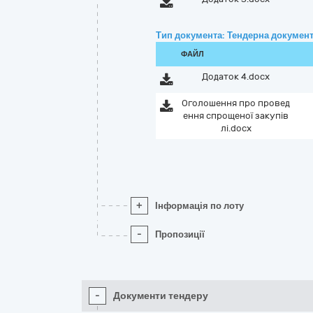
Тип документа: Тендерна документ
ФАЙЛ
Додаток 4.docx
Оголошення про провед
ення спрощеної закупiв
лi.docx
+
Інформація по лоту
-
Пропозиції
-
Документи тендеру