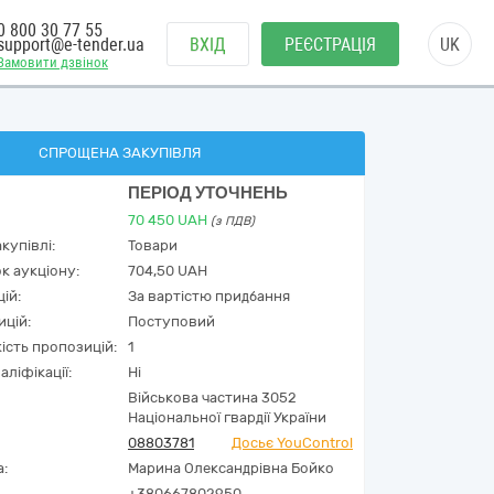
0 800 30 77 55
support@e-tender.ua
ВХІД
РЕЄСТРАЦІЯ
UK
Замовити дзвінок
СПРОЩЕНА ЗАКУПІВЛЯ
ПЕРІОД УТОЧНЕНЬ
70 450
UAH
(з ПДВ)
купівлі:
Товари
к аукціону:
704,50 UAH
ій:
За вартістю придбання
ицій:
Поступовий
кість пропозицій:
1
аліфікації:
Ні
Військова частина 3052
Національної гвардії України
08803781
Досьє YouControl
а:
Марина Олександрівна Бойко
+380667802950