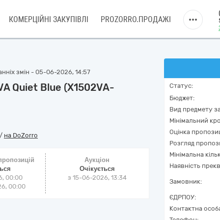
КОМЕРЦІЙНІ ЗАКУПІВЛІ
PROZORRO.ПРОДАЖІ
нніх змін - 05-06-2026, 14:57
A Quiet Blue (X1502VA-
Статус:
Бюджет:
Вид предмету за
Мінімальний кро
Оцінка пропозиц
/
на DoZorro
Розгляд пропоз
Мінімальна кіль
 пропозицій
Аукціон
Наявність прекв
ться
Очікується
6, 00:00
з
15-06-2026, 13:34
Замовник:
6, 00:00
ЄДРПОУ:
Контактна особ
Телефон: