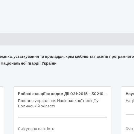
 техніка, устаткування та приладдя, крім меблів та пакетів програмног
 Національної гвардії України
Робочі станції за кодом ДК 021:2015 – 30210000-4 Машини для обробки даних (апаратна частина)
Ноу
Головне управління Національної поліції у
Наці
Волинській області
Очікувана вартість
Очік