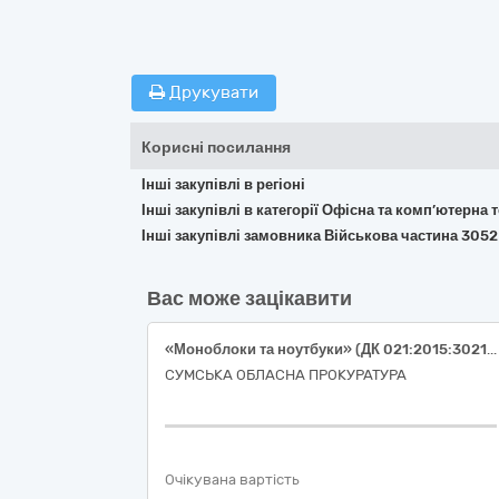
Друкувати
Корисні посилання
Інші закупівлі в регіоні
Інші закупівлі в категорії Офісна та комп’ютерна
Інші закупівлі замовника Військова частина 3052
Вас може зацікавити
«Моноблоки та ноутбуки» (ДК 021:2015:30210000-4 Машини для обробки даних (апаратна частина))
СУМСЬКА ОБЛАСНА ПРОКУРАТУРА
Очікувана вартість