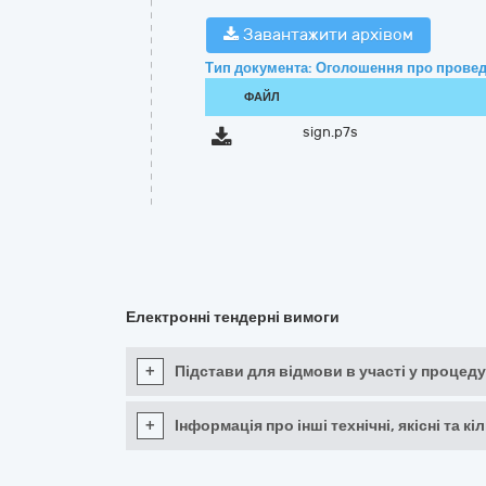
Завантажити архівом
Тип документа: Оголошення про провед
ФАЙЛ
sign.p7s
Електронні тендерні вимоги
+
Підстави для відмови в участі у процеду
+
Інформація про інші технічні, якісні та 