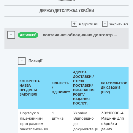
ДЕРЖАУДИТСЛУЖБА УКРАЇНИ
+
-
відкрити всі
закрити всі
-
постачання обладнання довгостр
...
Активний
-
Позиції
АДРЕСА
ДОСТАВКИ /
КОНКРЕТНА
СТРОК
КІЛЬКІСТЬ
КЛАСИФІКАТОР
НАЗВА
ПОСТАВКИ/
/
ДК 021:2015
К
ПРЕДМЕТА
ВИКОНАННЯ
ОД.ВИМІРУ
(CPV)
ЗАКУПІВЛІ
РОБІТ/
НАДАННЯ
ПОСЛУГ:
Ноутбук з
1
Україна
30210000-4
ліцензійним
штука
Відповідно
Машини для
програмним
до
обробки
забезпеченням
документації
даних