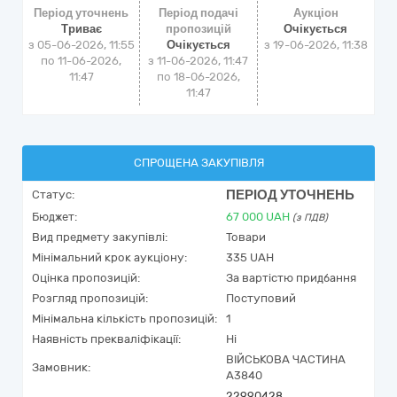
Період уточнень
Період подачі
Аукціон
Триває
пропозицій
Очікується
з 05-06-2026, 11:55
Очікується
з
19-06-2026, 11:38
по 11-06-2026,
з 11-06-2026, 11:47
11:47
по 18-06-2026,
11:47
СПРОЩЕНА ЗАКУПІВЛЯ
ПЕРІОД УТОЧНЕНЬ
Статус:
Бюджет:
67 000
UAH
(з ПДВ)
Вид предмету закупівлі:
Товари
Мінімальний крок аукціону:
335 UAH
Оцінка пропозицій:
За вартістю придбання
Розгляд пропозицій:
Поступовий
Мінімальна кількість пропозицій:
1
Наявність прекваліфікації:
Ні
ВІЙСЬКОВА ЧАСТИНА
Замовник:
А3840
22990428