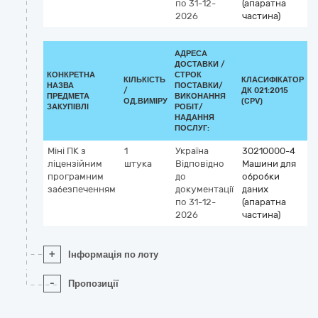
по 31-12-
(апаратна
2026
частина)
АДРЕСА
ДОСТАВКИ /
КОНКРЕТНА
СТРОК
КІЛЬКІСТЬ
КЛАСИФІКАТОР
НАЗВА
ПОСТАВКИ/
/
ДК 021:2015
К
ПРЕДМЕТА
ВИКОНАННЯ
ОД.ВИМІРУ
(CPV)
ЗАКУПІВЛІ
РОБІТ/
НАДАННЯ
ПОСЛУГ:
Міні ПК з
1
Україна
30210000-4
ліцензійним
штука
Відповідно
Машини для
програмним
до
обробки
забезпеченням
документації
даних
по 31-12-
(апаратна
2026
частина)
+
Інформація по лоту
-
Пропозиції