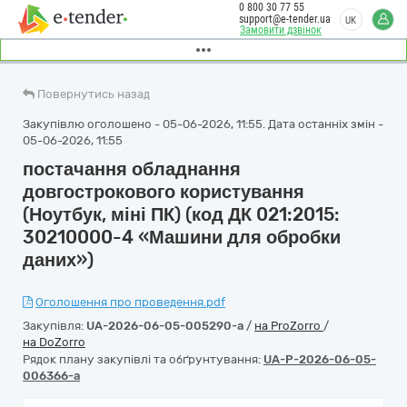
0 800 30 77 55
support@e-tender.ua
UK
Замовити дзвінок
Повернутись назад
Закупівлю оголошено - 05-06-2026, 11:55. Дата останніх змін -
05-06-2026, 11:55
постачання обладнання
довгострокового користування
(Ноутбук, міні ПК) (код ДК 021:2015:
30210000-4 «Машини для обробки
даних»)
Оголошення про проведення.pdf
Закупівля:
UA-2026-06-05-005290-a
/
на ProZorro
/
на DoZorro
Рядок плану закупівлі та обґрунтування:
UA-P-2026-06-05-
006366-a