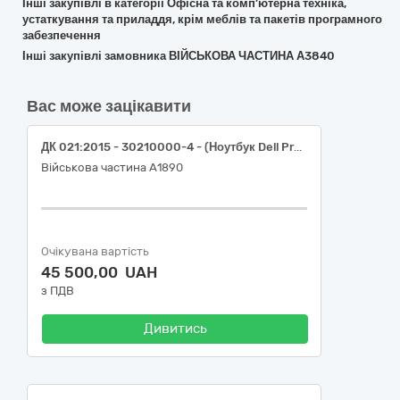
Інші закупівлі в категорії Офісна та комп’ютерна техніка,
устаткування та приладдя, крім меблів та пакетів програмного
забезпечення
Інші закупівлі замовника ВІЙСЬКОВА ЧАСТИНА А3840
Вас може зацікавити
ДК 021:2015 - 30210000-4 - (Ноутбук Dell Pro 15 Essential (PV15250_RPLU_003_M_WP))
Військова частина А1890
Очікувана вартість
45 500,00 UAH
з ПДВ
Дивитись