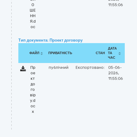
О
11:55:06
ШЕ
НН
Я.d
oc
Тип документа: Проект договору
ДАТА
ФАЙЛ
ПРИВАТНІСТЬ
СТАН
ТА
ЧАС
Пр
публічний
Експортовано:
05-06-
ое
2026,
кт
11:55:06
до
го
вір
у.d
oc
x