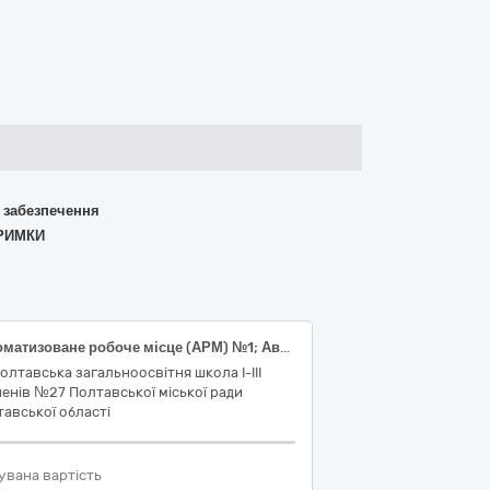
о забезпечення
ТРИМКИ
Автоматизоване робоче місце (АРМ) №1; Автоматизоване робоче місце (АРМ) №2; Персональний комп’ютер форм-фактора планшетний ПК (Код ДК 021:2015:30210000-4: Машини для обробки даних (апаратна частина)
олтавська загальноосвітня школа І-ІІІ
енів №27 Полтавської міської ради
авської області
увана вартість