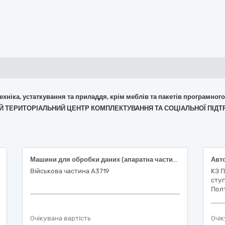
 техніка, устаткування та приладдя, крім меблів та пакетів програмног
НИЙ ТЕРИТОРІАЛЬНИЙ ЦЕНТР КОМПЛЕКТУВАННЯ ТА СОЦІАЛЬНОЇ ПІД
Машини для обробки даних (апаратна частина)
Військова частина А3719
КЗ П
ступ
Полт
Очікувана вартість
Очік