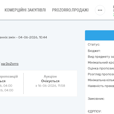
КОМЕРЦІЙНІ ЗАКУПІВЛІ
PROZORRO.ПРОДАЖІ
нніх змін - 04-06-2026, 10:44
Статус:
Бюджет:
Вид предмету за
Мінімальний кро
/
на DoZorro
Оцінка пропозиц
Розгляд пропоз
 пропозицій
Аукціон
Мінімальна кіль
ться
Очікується
6, 04:00
з
16-06-2026, 11:58
Наявність прекв
6, 04:00
Замовник:
ЄДРПОУ: