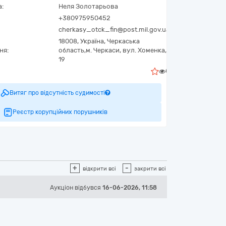
а:
Неля Золотарьова
+380975950452
cherkasy_otck_fin@post.mil.gov.ua
18008,
Україна
,
Черкаська
ня:
область,
м. Черкаси,
вул. Хоменка,
19
0
Витяг про відсутність судимості
Реєстр корупційних порушників
+
-
відкрити всі
закрити всі
Аукціон відбувся
16-06-2026, 11:58