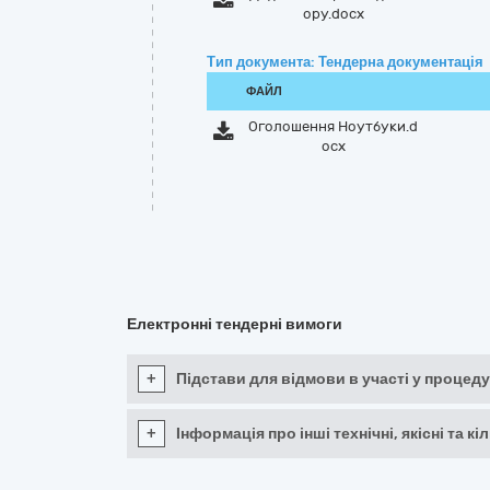
ору.docx
Тип документа: Тендерна документація
ФАЙЛ
Оголошення Ноутбуки.d
ocx
Електронні тендерні вимоги
+
Підстави для відмови в участі у процеду
+
Інформація про інші технічні, якісні та 