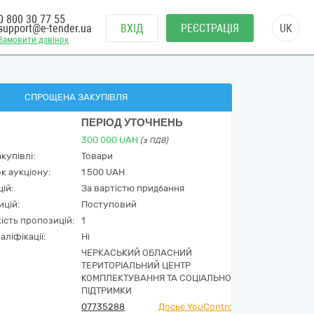
0 800 30 77 55
support@e-tender.ua
ВХІД
РЕЄСТРАЦІЯ
UK
Замовити дзвінок
СПРОЩЕНА ЗАКУПІВЛЯ
ПЕРІОД УТОЧНЕНЬ
300 000
UAH
(з ПДВ)
купівлі:
Товари
к аукціону:
1 500 UAH
ій:
За вартістю придбання
ицій:
Поступовий
кість пропозицій:
1
аліфікації:
Ні
ЧЕРКАСЬКИЙ ОБЛАСНИЙ
ТЕРИТОРІАЛЬНИЙ ЦЕНТР
КОМПЛЕКТУВАННЯ ТА СОЦІАЛЬНОЇ
ПІДТРИМКИ
07735288
Досьє YouControl