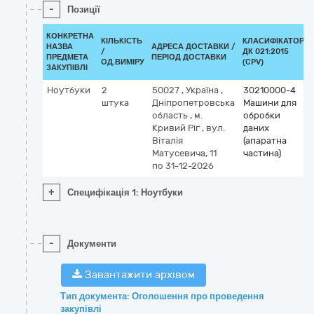
-
Позиції
КОНКРЕТНА
КІЛЬКІСТЬ
КЛАСИФІКАТОР
НАЗВА
АДРЕСА ДОСТАВКИ /
/
ДК 021:2015
ПРЕДМЕТА
ПЕРІОД ДОСТАВКИ
ОД.ВИМІРУ
(CPV)
ЗАКУПІВЛІ
Ноутбуки
2
50027
,
Україна
,
30210000-4
штука
Дніпропетровська
Машини для
область
,
м.
обробки
Кривий Ріг
,
вул.
даних
Віталія
(апаратна
Матусевича, 11
частина)
по 31-12-2026
+
Специфікація 1: Ноутбуки
-
Документи
Завантажити архівом
Тип документа: Оголошення про проведення
закупівлі