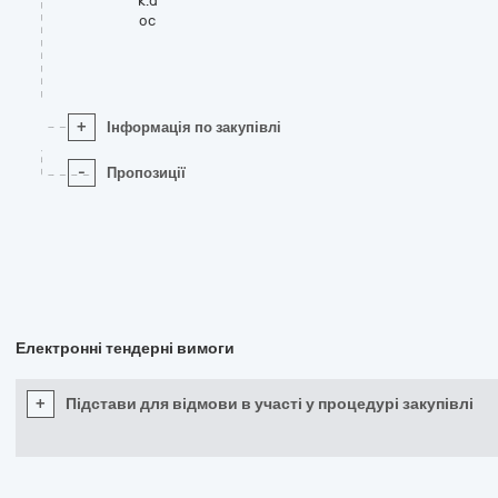
к.d
oc
+
Інформація по закупівлі
-
Пропозиції
Електронні тендерні вимоги
+
Підстави для відмови в участі у процедурі закупівлі