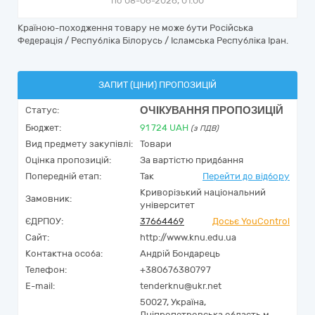
по 08-06-2026, 01:00
Країною-походження товару не може бути Російська
Федерація / Республіка Білорусь / Ісламська Республіка Іран.
ЗАПИТ (ЦІНИ) ПРОПОЗИЦІЙ
ОЧІКУВАННЯ ПРОПОЗИЦІЙ
Статус:
Бюджет:
91 724
UAH
(з ПДВ)
Вид предмету закупівлі:
Товари
Оцінка пропозицій:
За вартістю придбання
Попередній етап:
Так
Перейти до відбору
Криворізький національний
Замовник:
університет
ЄДРПОУ:
37664469
Досьє YouControl
Сайт:
http://www.knu.edu.ua
Контактна особа:
Андрій Бондарець
Телефон:
+380676380797
E-mail:
tenderknu@ukr.net
50027,
Україна
,
Дніпропетровська область,
м.