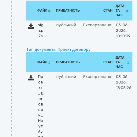
ДАТА
ФАЙЛ
ПРИВАТНІСТЬ
СТАН
ТА
ЧАС
sig
публічний
Експортовано:
03-06-
n.p
2026,
7s
18:10:09
Тип документа: Проект договору
ДАТА
ФАЙЛ
ПРИВАТНІСТЬ
СТАН
ТА
ЧАС
Пр
публічний
Експортовано:
03-06-
ое
2026,
кт
18:08:26
_Д
ог
ов
ор
у_
Но
ут
бу