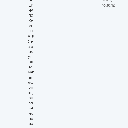
НД
2026,
ЕР
16:10:12
НА
ДО
КУ
МЕ
НТ
АЦІ
Я н
а з
ак
упі
вл
ю
Баг
ат
оф
ун
кці
он
ал
ьн
их
пр
ис