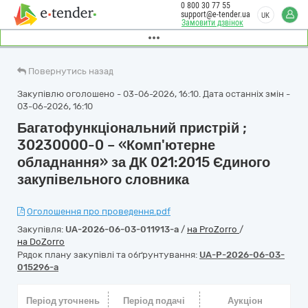
0 800 30 77 55
support@e-tender.ua
UK
Замовити дзвінок
Повернутись назад
Закупівлю оголошено - 03-06-2026, 16:10. Дата останніх змін -
03-06-2026, 16:10
Багатофункціональний пристрій ;
30230000-0 – «Комп'ютерне
обладнання» за ДК 021:2015 Єдиного
закупівельного словника
Оголошення про проведення.pdf
Закупівля:
UA-2026-06-03-011913-a
/
на ProZorro
/
на DoZorro
Рядок плану закупівлі та обґрунтування:
UA-P-2026-06-03-
015296-a
Період уточнень
Період подачі
Аукціон