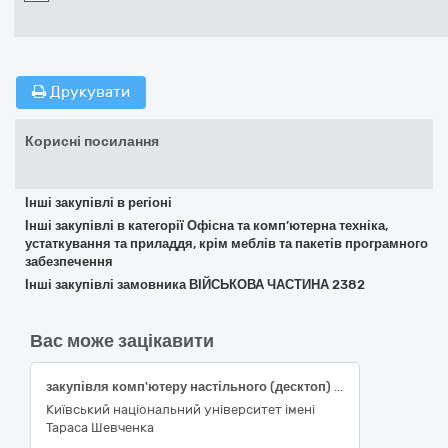
Друкувати
Корисні посилання
Інші закупівлі в регіоні
Інші закупівлі в категорії Офісна та комп’ютерна техніка,
устаткування та приладдя, крім меблів та пакетів програмного
забезпечення
Інші закупівлі замовника ВІЙСЬКОВА ЧАСТИНА 2382
Вас може зацікавити
закупівля комп'ютеру настільного (десктоп) для забезпечення виконання науково-дослідної роботи «Нові металокомплекси для інноваційних застосувань: дизайн, прямий синтез та функціональні властивості», що проводяться на базі хімічного факультету Київського національного університету імені Тараса Шевченка)
Київський національний університет імені
Тараса Шевченка