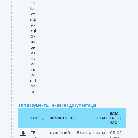
ю
Баг
ат
оф
ун
кці
он
ал
ьн
их
пр
ис
тр
ої
в.d
oc
x
Тип документа: Тендерна документація
ДАТА
ФАЙЛ
ПРИВАТНІСТЬ
СТАН
ТА
ЧАС
ТЕ
публічний
Експортовано:
03-06-