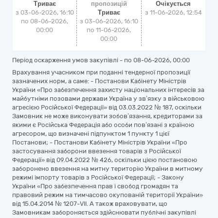
Триває
пропозицій
Очікується
з 03-06-2026, 16:10
Триває
з
11-06-2026, 12:54
по 08-06-2026,
з 03-06-2026, 16:10
00:00
по 11-06-2026,
00:00
Період оскарження умов закупівлі - по
08-06-2026, 00:00
Врахування учасником при поданні тендерної пропозиції
зазначених норм, а саме: - Постанови Кабінету Міністрів
України «Про забезпечення захисту національних інтересів за
майбутніми позовами держави Україна у зв’язку з військовою
агресією Російської Федерації» від 03.03.2022 № 187, оскільки
Замовник не може виконувати зобов’язання, кредиторами за
якими є Російська Федерація або особи пов’язані з країною
агресором, що визначені підпунктом 1 пункту 1 цієї
Постанови; - Постанови Кабінету Міністрів України «Про
застосування заборони ввезення товарів з Російської
Федерації» від 09.04.2022 № 426, оскільки цією постановою
заборонено ввезення на митну територію України в митному
режимі імпорту товарів з Російської Федерації; - Закону
України «Про забезпечення прав і свобод громадян та
правовий режим на тимчасово окупованій території України»
від 15.04.2014 № 1207-VII. А також враховувати, що
Замовникам забороняється здійснювати публічні закупівлі