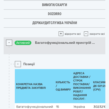
ВИМОГИ/СКАРГИ
DOZORRO
ДЕРЖАУДИТСЛУЖБА УКРАЇНИ
+
-
відкрити всі
закрити всі
-
Багатофункціональний пристрій
...
Активний
-
Позиції
АДРЕСА
ДОСТАВКИ /
СТРОК
КІЛЬКІСТЬ
КЛАСИФІК
КОНКРЕТНА НАЗВА
ПОСТАВКИ/
/
ДК 021:201
ПРЕДМЕТА ЗАКУПІВЛІ
ВИКОНАННЯ
ОД.ВИМІРУ
(CPV)
РОБІТ/
НАДАННЯ
ПОСЛУГ:
Багатофункціональний
15
Україна
30232100