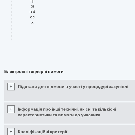
тр
ої
в.d
oc
x
Електронні тендерні вимоги
+
Підстави для відмови в участі у процедурі закупівлі
+
Інформація про інші технічні, якісні та кількісні
характеристики та вимоги до учасника
+
Кваліфікаційні критерії