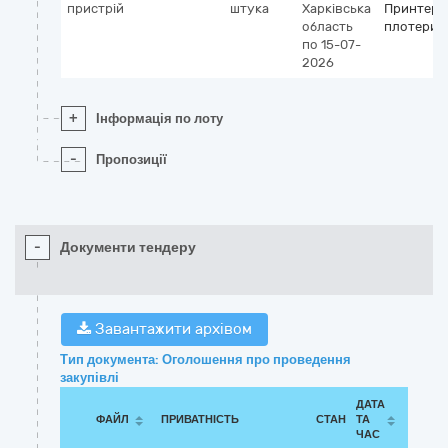
пристрій
штука
Харківська
Принтери
область
плотери
по 15-07-
2026
+
Інформація по лоту
-
Пропозиції
-
Документи тендеру
Завантажити архівом
Тип документа: Оголошення про проведення
закупівлі
ДАТА
ФАЙЛ
ПРИВАТНІСТЬ
СТАН
ТА
ЧАС