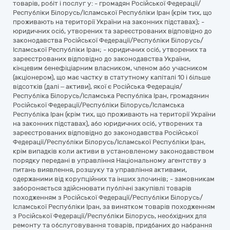
товарів, робіт і послуг у: - громадян Російської Федерації/
Республіки Білорусь/Ісламської Республіки Іран (крім тих, що
проживають на території України на законних підставах); -
юридичних осіб, утворених та зареєстрованих відповідно до
законодавства Російської Федерації/Республіки Білорусь/
Ісламської Республіки Іран; - юридичних осіб, утворених та
зареєстрованих відповідно до законодавства України,
кінцевим бенефіціарним власником, членом або учасником
(акціонером), що має частку в статутному капіталі 10 і більше
відсотків (далі – активи), якої є Російська Федерація/
Республіка Білорусь/Ісламська Республіка Іран, громадянин
Російської Федерації/Республіки Білорусь/Ісламська
Республіка Іран (крім тих, що проживають на території України
на законних підставах), або юридичних осіб, утворених та
зареєстрованих відповідно до законодавства Російської
Федерації/Республіки Білорусь/Ісламської Республіки Іран,
крім випадків коли активи в установленому законодавством
порядку передані в управління Національному агентству з
питань виявлення, розшуку та управління активами,
одержаними від корупційних та інших злочинів; - замовникам
забороняється здійснювати публічні закупівлі товарів
походженням з Російської Федерації/Республіки Білорусь/
Ісламської Республіки Іран, за винятком товарів походженням
з Російської Федерації/Республіки Білорусь, необхідних для
ремонту та обслуговування товарів, придбаних до набрання