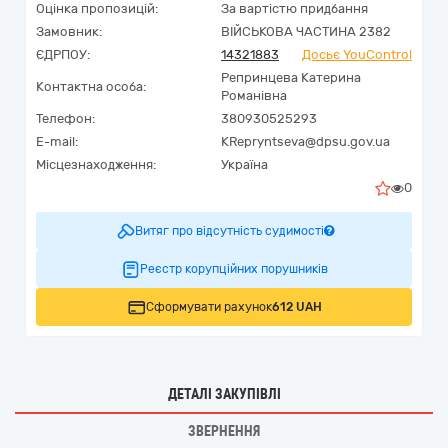
Оцінка пропозицій:
За вартістю придбання
Замовник:
ВІЙСЬКОВА ЧАСТИНА 2382
ЄДРПОУ:
14321883
Досьє YouControl
Репринцева Катерина
Контактна особа:
Романівна
Телефон:
380930525293
E-mail:
KRepryntseva@dpsu.gov.ua
Місцезнаходження:
Україна
0
Витяг про відсутність судимості
Реєстр корупційних порушників
Сформувати рахунок
612 UAH
ДЕТАЛІ ЗАКУПІВЛІ
ЗВЕРНЕННЯ