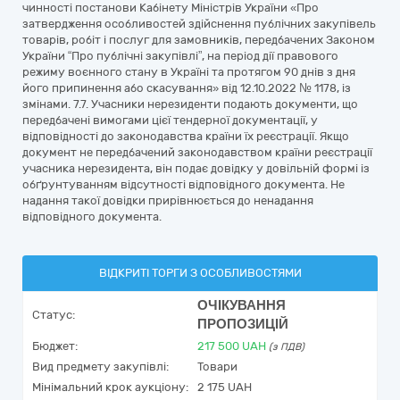
чинності постанови Кабінету Міністрів України «Про
затвердження особливостей здійснення публічних закупівель
товарів, робіт і послуг для замовників, передбачених Законом
України “Про публічні закупівлі”, на період дії правового
режиму воєнного стану в Україні та протягом 90 днів з дня
його припинення або скасування» від 12.10.2022 № 1178, із
змінами. 7.7. Учасники нерезиденти подають документи, що
передбачені вимогами цієї тендерної документації, у
відповідності до законодавства країни їх реєстрації. Якщо
документ не передбачений законодавством країни реєстрації
учасника нерезидента, він подає довідку у довільній формі із
обґрунтуванням відсутності відповідного документа. Не
надання такої довідки прирівнюється до ненадання
відповідного документа.
ВІДКРИТІ ТОРГИ З ОСОБЛИВОСТЯМИ
ОЧІКУВАННЯ
Статус:
ПРОПОЗИЦІЙ
Бюджет:
217 500
UAH
(з ПДВ)
Вид предмету закупівлі:
Товари
Мінімальний крок аукціону:
2 175 UAH