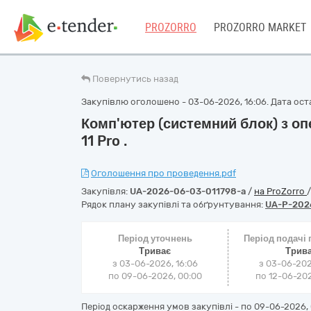
PROZORRO
PROZORRO MARKET
Повернутись назад
Закупівлю оголошено - 03-06-2026, 16:06. Дата оста
Комп'ютер (системний блок) з о
11 Pro .
Оголошення про проведення.pdf
Закупівля:
UA-2026-06-03-011798-a
/
на ProZorro
Рядок плану закупівлі та обґрунтування:
UA-P-202
Період уточнень
Період подачі
Триває
Трив
з 03-06-2026, 16:06
з 03-06-202
по 09-06-2026, 00:00
по 12-06-202
Період оскарження умов закупівлі - по
09-06-2026, 