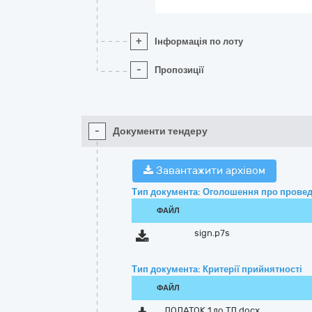
+
Інформація по лоту
-
Пропозиції
-
Документи тендеру
Завантажити архівом
Тип документа: Оголошення про провед
ФАЙЛ
sign.p7s
Тип документа: Критерії прийнятності
ФАЙЛ
ДОДАТОК 1 до ТД.docx