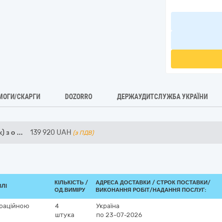
МОГИ/СКАРГИ
DOZORRO
ДЕРЖАУДИТСЛУЖБА УКРАЇНИ
) з о
...
139 920
UAH
(з ПДВ)
КІЛЬКІСТЬ /
АДРЕСА ДОСТАВКИ /
СТРОК ПОСТАВКИ/
ВЛІ
ОД.ВИМІРУ
ВИКОНАННЯ РОБІТ/НАДАННЯ ПОСЛУГ:
ераційною
4
Україна
штука
по 23-07-2026