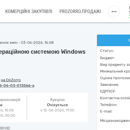
КОМЕРЦІЙНІ ЗАКУПІВЛІ
PROZORRO.ПРОДАЖІ
нніх змін - 03-06-2026, 16:08
пераційною системою Windows
Статус:
Бюджет:
Вид предмету за
Мінімальний кро
Оцінка пропозиц
/
на DoZorro
Замовник:
6-06-03-013566-a
ЄДРПОУ:
Контактна особ
 пропозицій
Аукціон
Телефон:
ає
Очікується
6, 16:06
з
12-06-2026, 11:00
E-mail:
6, 00:00
Місцезнаходжен
00:00