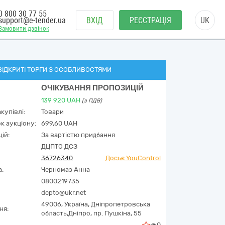
0 800 30 77 55
support@e-tender.ua
ВХІД
РЕЄСТРАЦІЯ
UK
Замовити дзвінок
ВІДКРИТІ ТОРГИ З ОСОБЛИВОСТЯМИ
ОЧІКУВАННЯ ПРОПОЗИЦІЙ
139 920
UAH
(з ПДВ)
купівлі:
Товари
к аукціону:
699,60 UAH
ій:
За вартістю придбання
ДЦПТО ДСЗ
36726340
Досьє YouControl
а:
Черномаз Анна
0800219735
dcpto@ukr.net
49006,
Україна
,
Дніпропетровська
ня:
область,
Дніпро,
пр. Пушкіна, 55
0