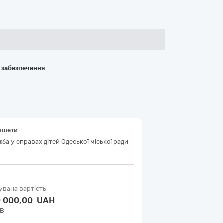
о забезпечення
ншети
ба у справах дітей Одеської міської ради
увана вартість
0 000,00 UAH
ДВ