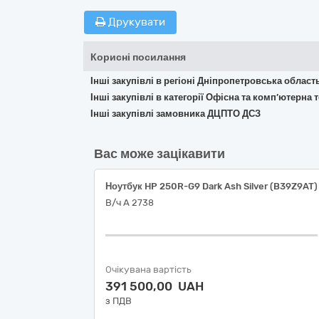
Друкувати
Корисні посилання
Інші закупівлі в регіоні Дніпропетровська област
Інші закупівлі в категорії Офісна та комп’ютерна
Інші закупівлі замовника ДЦПТО ДСЗ
Вас може зацікавити
Ноутбук HP 250R-G9 Dark Ash Silver (B39Z9AT)
В/ч А 2738
Очікувана вартість
391 500,00 UAH
з ПДВ