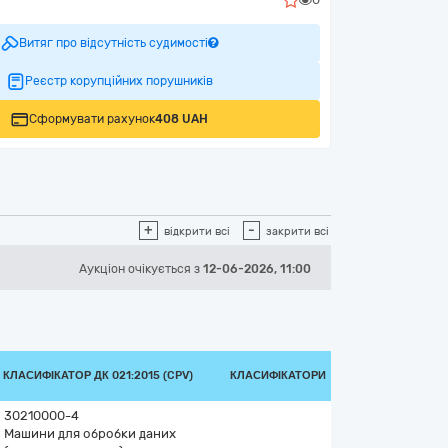
Витяг про відсутність судимості
Реєстр корупційних порушників
Сформувати рахунок
408 UAH
+
-
відкрити всі
закрити всі
Аукціон
очікується
з
12-06-2026, 11:00
КЛАСИФІКАТОР ДК 021:2015 (CPV)
КЛАСИФІКАТОРИ
30210000-4
Машини для обробки даних