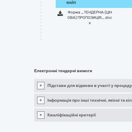
ФАЙЛ
Форма _ТЕНДЕРНА (ЦІН
ОВА) ПРОПОЗИЦІЯ_.doc
x
Електронні тендерні вимоги
+
Підстави для відмови в участі у процеду
+
Інформація про інші технічні, якісні та 
+
Кваліфікаційні критерії