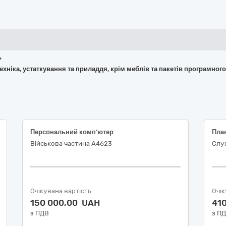
ь
 техніка, устаткування та приладдя, крім меблів та пакетів програмног
Персональний комп’ютер
Пла
Військова частина A4623
Служ
Очікувана вартість
Очік
150 000,00 UAH
41
з ПДВ
з П