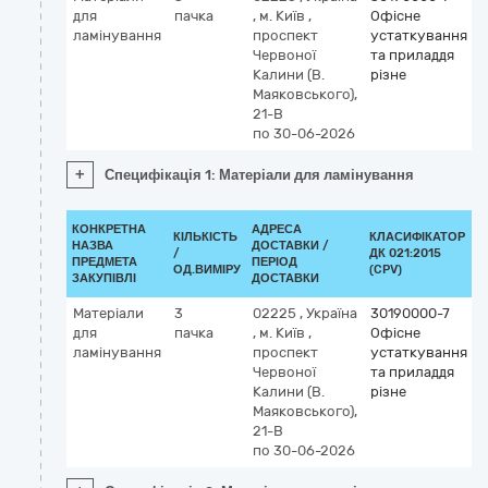
для
пачка
,
м. Київ
,
Офісне
ламінування
проспект
устаткування
Червоної
та приладдя
Калини (В.
різне
Маяковського),
21-В
по 30-06-2026
+
Специфікація 1: Матеріали для ламінування
КОНКРЕТНА
АДРЕСА
КІЛЬКІСТЬ
КЛАСИФІКАТОР
НАЗВА
ДОСТАВКИ /
/
ДК 021:2015
К
ПРЕДМЕТА
ПЕРІОД
ОД.ВИМІРУ
(CPV)
ЗАКУПІВЛІ
ДОСТАВКИ
Матеріали
3
02225
,
Україна
30190000-7
для
пачка
,
м. Київ
,
Офісне
ламінування
проспект
устаткування
Червоної
та приладдя
Калини (В.
різне
Маяковського),
21-В
по 30-06-2026