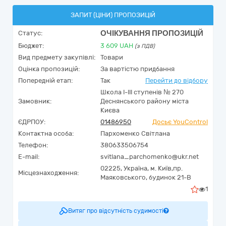
ЗАПИТ (ЦІНИ) ПРОПОЗИЦІЙ
ОЧІКУВАННЯ ПРОПОЗИЦІЙ
Статус:
Бюджет:
3 609
UAH
(з ПДВ)
Вид предмету закупівлі:
Товари
Оцінка пропозицій:
За вартістю придбання
Попередній етап:
Так
Перейти до відбору
Школа І-ІІІ ступенів № 270
Замовник:
Деснянського району міста
Києва
ЄДРПОУ:
01486950
Досьє YouControl
Контактна особа:
Пархоменко Світлана
Телефон:
380633506754
E-mail:
svitlana_parchomenko@ukr.net
02225,
Україна
,
м. Київ,
пр.
Місцезнаходження:
Маяковського, будинок 21-В
1
Витяг про відсутність судимості