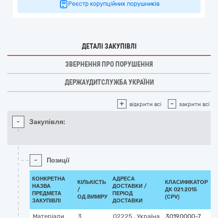
Реєстр корупційних порушників
ДЕТАЛІ ЗАКУПІВЛІ
ЗВЕРНЕННЯ ПРО ПОРУШЕННЯ
ДЕРЖАУДИТСЛУЖБА УКРАЇНИ
+
-
відкрити всі
закрити всі
-
Закупівля:
-
Позиції
КОНКРЕТНА
АДРЕСА
КІЛЬКІСТЬ
КЛАСИФІКАТОР
НАЗВА
ДОСТАВКИ /
/
ДК 021:2015
К
ПРЕДМЕТА
ПЕРІОД
ОД.ВИМІРУ
(CPV)
ЗАКУПІВЛІ
ДОСТАВКИ
Матеріали
3
02225
,
Україна
30190000-7