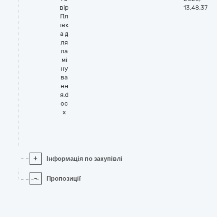
вір
13:48:37
Пл
івк
а д
ля
ла
мі
ну
ва
нн
я.d
oc
x
+
Інформація по закупівлі
-
Пропозиції