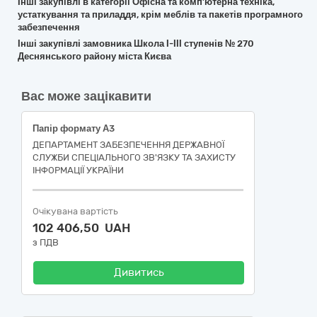
Інші закупівлі в категорії Офісна та комп’ютерна техніка,
устаткування та приладдя, крім меблів та пакетів програмного
забезпечення
Інші закупівлі замовника Школа І-ІІІ ступенів № 270
Деснянського району міста Києва
Вас може зацікавити
Папір формату А3
ДЕПАРТАМЕНТ ЗАБЕЗПЕЧЕННЯ ДЕРЖАВНОЇ
СЛУЖБИ СПЕЦІАЛЬНОГО ЗВ'ЯЗКУ ТА ЗАХИСТУ
ІНФОРМАЦІЇ УКРАЇНИ
Очікувана вартість
102 406,50 UAH
з ПДВ
Дивитись