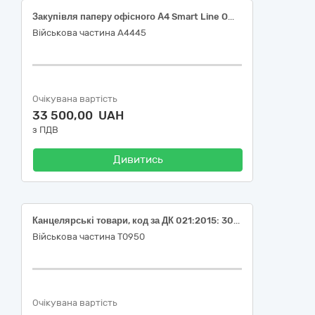
Закупівля паперу офісного А4 Smart Line Office 500 арк, щ.80, клас С+
Військова частина А4445
Очікувана вартість
33 500,00 UAH
з ПДВ
Дивитись
Канцелярські товари, код за ДК 021:2015: 30190000-7 Офісне устаткування та приладдя різне
Військова частина Т0950
Очікувана вартість