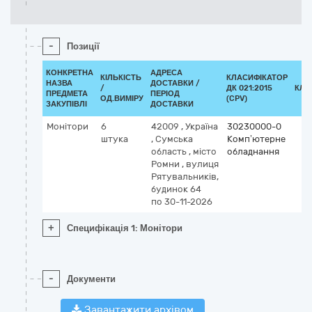
-
Позиції
КОНКРЕТНА
АДРЕСА
КІЛЬКІСТЬ
КЛАСИФІКАТОР
НАЗВА
ДОСТАВКИ /
/
ДК 021:2015
КЛА
ПРЕДМЕТА
ПЕРІОД
ОД.ВИМІРУ
(CPV)
ЗАКУПІВЛІ
ДОСТАВКИ
Монітори
6
42009
,
Україна
30230000-0
штука
,
Сумська
Комп’ютерне
область
,
місто
обладнання
Ромни
,
вулиця
Рятувальників,
будинок 64
по 30-11-2026
+
Специфікація 1: Монітори
-
Документи
Завантажити архівом