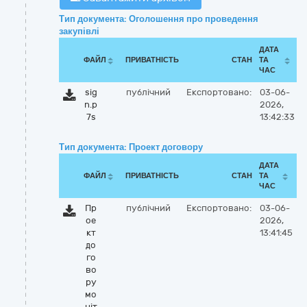
Тип документа: Оголошення про проведення
закупівлі
ДАТА
ФАЙЛ
ПРИВАТНІСТЬ
СТАН
ТА
ЧАС
sig
публічний
Експортовано:
03-06-
n.p
2026,
7s
13:42:33
Тип документа: Проект договору
ДАТА
ФАЙЛ
ПРИВАТНІСТЬ
СТАН
ТА
ЧАС
Пр
публічний
Експортовано:
03-06-
ое
2026,
кт
13:41:45
до
го
во
ру
мо
ніт