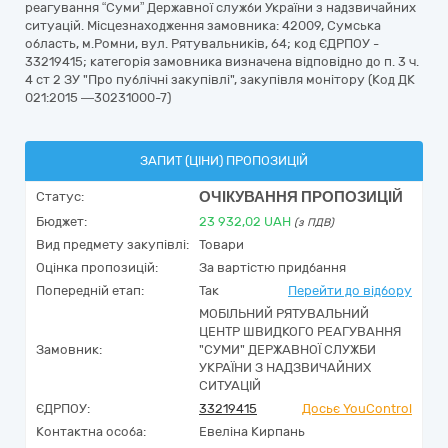
реагування “Суми” Державної служби України з надзвичайних
ситуацій. Місцезнаходження замовника: 42009, Сумська
область, м.Ромни, вул. Рятувальників, 64; код ЄДРПОУ -
33219415; категорія замовника визначена відповідно до п. 3 ч.
4 ст 2 ЗУ "Про публічні закупівлі", закупівля монітору (Код ДК
021:2015 —30231000-7)
ЗАПИТ (ЦІНИ) ПРОПОЗИЦІЙ
ОЧІКУВАННЯ ПРОПОЗИЦІЙ
Статус:
Бюджет:
23 932,02
UAH
(з ПДВ)
Вид предмету закупівлі:
Товари
Оцінка пропозицій:
За вартістю придбання
Попередній етап:
Так
Перейти до відбору
МОБІЛЬНИЙ РЯТУВАЛЬНИЙ
ЦЕНТР ШВИДКОГО РЕАГУВАННЯ
Замовник:
"СУМИ" ДЕРЖАВНОЇ СЛУЖБИ
УКРАЇНИ З НАДЗВИЧАЙНИХ
СИТУАЦІЙ
ЄДРПОУ:
33219415
Досьє YouControl
Контактна особа:
Евеліна Кирпань