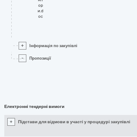
ор
и.d
oc
+
Інформація по закупівлі
-
Пропозиції
Електронні тендерні вимоги
+
Підстави для відмови в участі у процедурі закупівлі