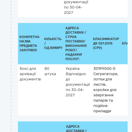
документації
по 30-04-
2027
АДРЕСА
ДОСТАВКИ /
КОНКРЕТНА
СТРОК
КІЛЬКІСТЬ
КЛАСИФІКАТОР
НАЗВА
ПОСТАВКИ/
/
ДК 021:2015
КЛАС
ПРЕДМЕТА
ВИКОНАННЯ
ОД.ВИМІРУ
(CPV)
ЗАКУПІВЛІ
РОБІТ/
НАДАННЯ
ПОСЛУГ:
Бокс для
80
Україна
30199500-5
архівації
штука
Відповідно
Сегрегатори,
документів
до
лотки для
документації
листів,
по 30-04-
коробки для
2027
зберігання
паперів та
подібне
приладдя
АДРЕСА
ДОСТАВКИ /