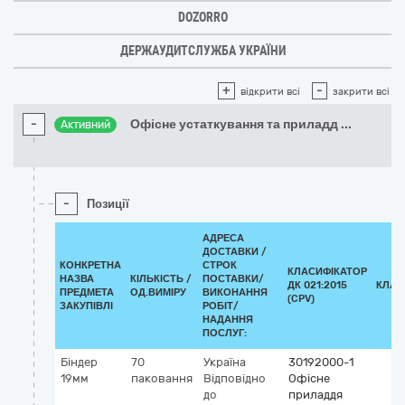
DOZORRO
ДЕРЖАУДИТСЛУЖБА УКРАЇНИ
+
-
відкрити всі
закрити всі
-
Офісне устаткування та приладд
...
Активний
-
Позиції
АДРЕСА
ДОСТАВКИ /
КОНКРЕТНА
СТРОК
КЛАСИФІКАТОР
НАЗВА
КІЛЬКІСТЬ /
ПОСТАВКИ/
ДК 021:2015
КЛАС
ПРЕДМЕТА
ОД.ВИМІРУ
ВИКОНАННЯ
(CPV)
ЗАКУПІВЛІ
РОБІТ/
НАДАННЯ
ПОСЛУГ:
Біндер
70
Україна
30192000-1
19мм
паковання
Відповідно
Офісне
до
приладдя