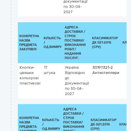
документації
по 30-04-
2027
АДРЕСА
ДОСТАВКИ /
КОНКРЕТНА
СТРОК
КІЛЬКІСТЬ
КЛАСИФІКАТОР
НАЗВА
ПОСТАВКИ/
/
ДК 021:2015
КЛА
ПРЕДМЕТА
ВИКОНАННЯ
ОД.ВИМІРУ
(CPV)
ЗАКУПІВЛІ
РОБІТ/
НАДАННЯ
ПОСЛУГ:
Кнопки-
17
Україна
30197321-2
цвяшки
штука
Відповідно
Антистеплери
кольорові
до
пластикові
документації
по 30-04-
2027
АДРЕСА
ДОСТАВКИ /
КОНКРЕТНА
СТРОК
КІЛЬКІСТЬ
КЛАСИФІКАТОР
НАЗВА
ПОСТАВКИ/
/
ДК 021:2015
КЛАСИ
ПРЕДМЕТА
ВИКОНАННЯ
ОД.ВИМІРУ
(CPV)