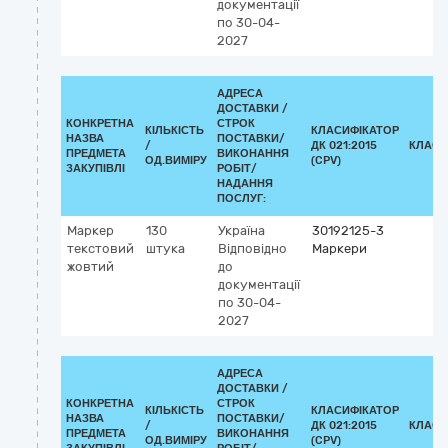
документації
по 30-04-
2027
АДРЕСА
ДОСТАВКИ /
КОНКРЕТНА
СТРОК
КІЛЬКІСТЬ
КЛАСИФІКАТОР
НАЗВА
ПОСТАВКИ/
/
ДК 021:2015
КЛАСИ
ПРЕДМЕТА
ВИКОНАННЯ
ОД.ВИМІРУ
(CPV)
ЗАКУПІВЛІ
РОБІТ/
НАДАННЯ
ПОСЛУГ:
Маркер
130
Україна
30192125-3
текстовий
штука
Відповідно
Маркери
жовтий
до
документації
по 30-04-
2027
АДРЕСА
ДОСТАВКИ /
КОНКРЕТНА
СТРОК
КІЛЬКІСТЬ
КЛАСИФІКАТОР
НАЗВА
ПОСТАВКИ/
/
ДК 021:2015
КЛАСИ
ПРЕДМЕТА
ВИКОНАННЯ
ОД.ВИМІРУ
(CPV)