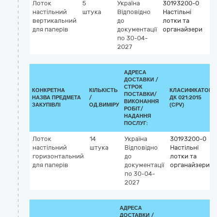
Лоток
5
Україна
30193200-0
настільний
штука
Відповідно
Настільні
вертикальний
до
лотки та
для паперів
документації
органайзери
по 30-04-
2027
АДРЕСА
ДОСТАВКИ /
СТРОК
КОНКРЕТНА
КІЛЬКІСТЬ
КЛАСИФІКАТОР
ПОСТАВКИ/
НАЗВА ПРЕДМЕТА
/
ДК 021:2015
ВИКОНАННЯ
ЗАКУПІВЛІ
ОД.ВИМІРУ
(CPV)
РОБІТ/
НАДАННЯ
ПОСЛУГ:
Лоток
14
Україна
30193200-0
настільний
штука
Відповідно
Настільні
горизонтальний
до
лотки та
для паперів
документації
органайзери
по 30-04-
2027
АДРЕСА
ДОСТАВКИ /