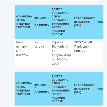
АДРЕСА
ДОСТАВКИ /
КОНКРЕТНА
СТРОК
КІЛЬКІСТЬ
КЛАСИФІКАТОР
НАЗВА
ПОСТАВКИ/
/
ДК 021:2015
КЛАСИ
ПРЕДМЕТА
ВИКОНАННЯ
ОД.ВИМІРУ
(CPV)
ЗАКУПІВЛІ
РОБІТ/
НАДАННЯ
ПОСЛУГ:
Блок
97
Україна
30197620-8
паперу
штука
Відповідно
Папір для
для
до
письма
нотаток
документації
по 30-04-
2027
АДРЕСА
ДОСТАВКИ /
КОНКРЕТНА
СТРОК
КІЛЬКІСТЬ
КЛАСИФІКАТОР
НАЗВА
ПОСТАВКИ/
/
ДК 021:2015
КЛАСИ
ПРЕДМЕТА
ВИКОНАННЯ
ОД.ВИМІРУ
(CPV)
ЗАКУПІВЛІ
РОБІТ/
НАДАННЯ
ПОСЛУГ: