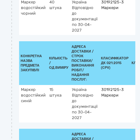
Маркер
40
Україна
30192125-3
водостійкий
штука
Відповідно
Маркери
чорний
до
документації
по 30-04-
2027
АДРЕСА
ДОСТАВКИ /
КОНКРЕТНА
СТРОК
КІЛЬКІСТЬ
КЛАСИФІКАТОР
НАЗВА
ПОСТАВКИ/
/
ДК 021:2015
КЛА
ПРЕДМЕТА
ВИКОНАННЯ
ОД.ВИМІРУ
(CPV)
ЗАКУПІВЛІ
РОБІТ/
НАДАННЯ
ПОСЛУГ:
Маркер
15
Україна
30192125-3
водостійкий
штука
Відповідно
Маркери
синій
до
документації
по 30-04-
2027
АДРЕСА
ДОСТАВКИ /