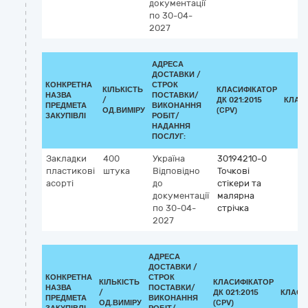
документації
по 30-04-
2027
АДРЕСА
ДОСТАВКИ /
КОНКРЕТНА
СТРОК
КІЛЬКІСТЬ
КЛАСИФІКАТОР
НАЗВА
ПОСТАВКИ/
/
ДК 021:2015
КЛАС
ПРЕДМЕТА
ВИКОНАННЯ
ОД.ВИМІРУ
(CPV)
ЗАКУПІВЛІ
РОБІТ/
НАДАННЯ
ПОСЛУГ:
Закладки
400
Україна
30194210-0
пластикові
штука
Відповідно
Точкові
асорті
до
стікери та
документації
малярна
по 30-04-
стрічка
2027
АДРЕСА
ДОСТАВКИ /
КОНКРЕТНА
СТРОК
КІЛЬКІСТЬ
КЛАСИФІКАТОР
НАЗВА
ПОСТАВКИ/
/
ДК 021:2015
КЛАСИ
ПРЕДМЕТА
ВИКОНАННЯ
ОД.ВИМІРУ
(CPV)