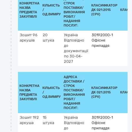
КОНКРЕТНА
СТРОК
КІЛЬКІСТЬ
КЛАСИФІКАТОР
НАЗВА
ПОСТАВКИ/
/
ДК 021:2015
КЛАСИ
ПРЕДМЕТА
ВИКОНАННЯ
ОД.ВИМІРУ
(CPV)
ЗАКУПІВЛІ
РОБІТ/
НАДАННЯ
ПОСЛУГ:
Зошит 96
20
Україна
30192000-1
аркушів
штука
Відповідно
Офісне
до
приладдя
документації
по 30-04-
2027
АДРЕСА
ДОСТАВКИ /
КОНКРЕТНА
СТРОК
КІЛЬКІСТЬ
КЛАСИФІКАТОР
НАЗВА
ПОСТАВКИ/
/
ДК 021:2015
КЛАСИ
ПРЕДМЕТА
ВИКОНАННЯ
ОД.ВИМІРУ
(CPV)
ЗАКУПІВЛІ
РОБІТ/
НАДАННЯ
ПОСЛУГ:
Зошит 192
15
Україна
30192000-1
аркуша
штука
Відповідно
Офісне
до
приладдя