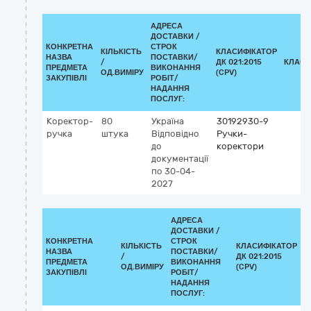
АДРЕСА
ДОСТАВКИ /
КОНКРЕТНА
СТРОК
КІЛЬКІСТЬ
КЛАСИФІКАТОР
НАЗВА
ПОСТАВКИ/
/
ДК 021:2015
КЛАСИ
ПРЕДМЕТА
ВИКОНАННЯ
ОД.ВИМІРУ
(CPV)
ЗАКУПІВЛІ
РОБІТ/
НАДАННЯ
ПОСЛУГ:
Коректор-
80
Україна
30192930-9
ручка
штука
Відповідно
Ручки-
до
коректори
документації
по 30-04-
2027
АДРЕСА
ДОСТАВКИ /
КОНКРЕТНА
СТРОК
КІЛЬКІСТЬ
КЛАСИФІКАТОР
НАЗВА
ПОСТАВКИ/
/
ДК 021:2015
К
ПРЕДМЕТА
ВИКОНАННЯ
ОД.ВИМІРУ
(CPV)
ЗАКУПІВЛІ
РОБІТ/
НАДАННЯ
ПОСЛУГ: