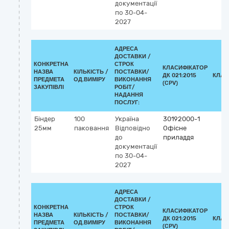
документації
по 30-04-
2027
АДРЕСА
ДОСТАВКИ /
КОНКРЕТНА
СТРОК
КЛАСИФІКАТОР
НАЗВА
КІЛЬКІСТЬ /
ПОСТАВКИ/
ДК 021:2015
КЛАС
ПРЕДМЕТА
ОД.ВИМІРУ
ВИКОНАННЯ
(CPV)
ЗАКУПІВЛІ
РОБІТ/
НАДАННЯ
ПОСЛУГ:
Біндер
100
Україна
30192000-1
25мм
паковання
Відповідно
Офісне
до
приладдя
документації
по 30-04-
2027
АДРЕСА
ДОСТАВКИ /
КОНКРЕТНА
СТРОК
КЛАСИФІКАТОР
НАЗВА
КІЛЬКІСТЬ /
ПОСТАВКИ/
ДК 021:2015
КЛАС
ПРЕДМЕТА
ОД.ВИМІРУ
ВИКОНАННЯ
(CPV)