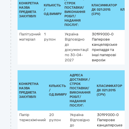
КОНКРЕТНА
СТРОК
КІЛЬКІСТЬ
КЛАСИФІКАТОР
НАЗВА
ПОСТАВКИ/
/
ДК 021:2015
КЛАС
ПРЕДМЕТА
ВИКОНАННЯ
ОД.ВИМІРУ
(CPV)
ЗАКУПІВЛІ
РОБІТ/
НАДАННЯ
ПОСЛУГ:
Палітурний
1
Україна
30199000-0
матеріал
рулон
Відповідно
Паперове
до
канцелярське
документації
приладдя та
по 30-04-
інші паперові
2027
вироби
АДРЕСА
ДОСТАВКИ /
КОНКРЕТНА
СТРОК
КІЛЬКІСТЬ
КЛАСИФІКАТОР
НАЗВА
ПОСТАВКИ/
/
ДК 021:2015
К
ПРЕДМЕТА
ВИКОНАННЯ
ОД.ВИМІРУ
(CPV)
ЗАКУПІВЛІ
РОБІТ/
НАДАННЯ
ПОСЛУГ:
Папір
20
Україна
30199000-0
термохімічний
рулон
Відповідно
Паперове
до
канцелярське