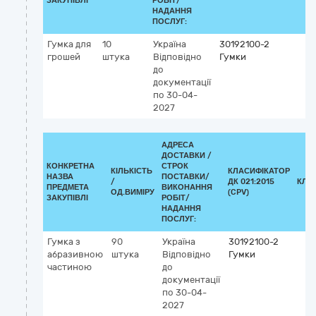
ЗАКУПІВЛІ
РОБІТ/
НАДАННЯ
ПОСЛУГ:
Гумка для
10
Україна
30192100-2
грошей
штука
Відповідно
Гумки
до
документації
по 30-04-
2027
АДРЕСА
ДОСТАВКИ /
КОНКРЕТНА
СТРОК
КІЛЬКІСТЬ
КЛАСИФІКАТОР
НАЗВА
ПОСТАВКИ/
/
ДК 021:2015
КЛА
ПРЕДМЕТА
ВИКОНАННЯ
ОД.ВИМІРУ
(CPV)
ЗАКУПІВЛІ
РОБІТ/
НАДАННЯ
ПОСЛУГ:
Гумка з
90
Україна
30192100-2
абразивною
штука
Відповідно
Гумки
частиною
до
документації
по 30-04-
2027