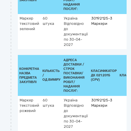
ЗАКУПІВЛІ
РОБІТ/
НАДАННЯ
ПОСЛУГ:
Маркер
60
Україна
30192125-3
текстовий
штука
Відповідно
Маркери
зелений
до
документації
по 30-04-
2027
АДРЕСА
ДОСТАВКИ /
КОНКРЕТНА
СТРОК
КІЛЬКІСТЬ
КЛАСИФІКАТОР
НАЗВА
ПОСТАВКИ/
/
ДК 021:2015
КЛАСИ
ПРЕДМЕТА
ВИКОНАННЯ
ОД.ВИМІРУ
(CPV)
ЗАКУПІВЛІ
РОБІТ/
НАДАННЯ
ПОСЛУГ:
Маркер
60
Україна
30192125-3
текстовий
штука
Відповідно
Маркери
рожевий
до
документації
по 30-04-
2027