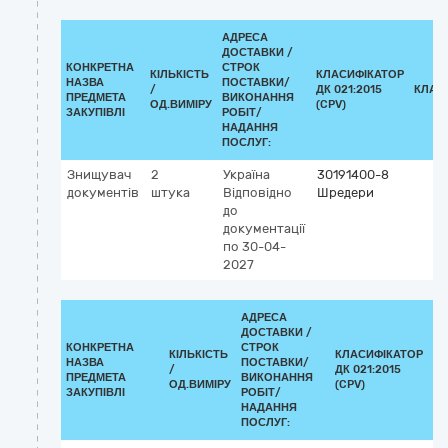
АДРЕСА
ДОСТАВКИ /
КОНКРЕТНА
СТРОК
КІЛЬКІСТЬ
КЛАСИФІКАТОР
НАЗВА
ПОСТАВКИ/
/
ДК 021:2015
КЛАС
ПРЕДМЕТА
ВИКОНАННЯ
ОД.ВИМІРУ
(CPV)
ЗАКУПІВЛІ
РОБІТ/
НАДАННЯ
ПОСЛУГ:
Знищувач
2
Україна
30191400-8
документів
штука
Відповідно
Шредери
до
документації
по 30-04-
2027
АДРЕСА
ДОСТАВКИ /
КОНКРЕТНА
СТРОК
КІЛЬКІСТЬ
КЛАСИФІКАТОР
НАЗВА
ПОСТАВКИ/
/
ДК 021:2015
КЛ
ПРЕДМЕТА
ВИКОНАННЯ
ОД.ВИМІРУ
(CPV)
ЗАКУПІВЛІ
РОБІТ/
НАДАННЯ
ПОСЛУГ: