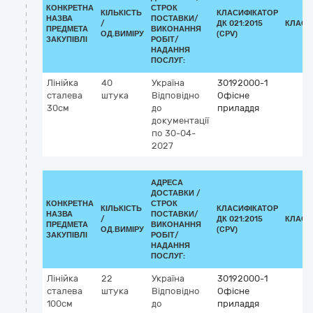
КОНКРЕТНА
СТРОК
КІЛЬКІСТЬ
КЛАСИФІКАТОР
НАЗВА
ПОСТАВКИ/
/
ДК 021:2015
КЛАСИ
ПРЕДМЕТА
ВИКОНАННЯ
ОД.ВИМІРУ
(CPV)
ЗАКУПІВЛІ
РОБІТ/
НАДАННЯ
ПОСЛУГ:
Лінійка
40
Україна
30192000-1
сталева
штука
Відповідно
Офісне
30см
до
приладдя
документації
по 30-04-
2027
АДРЕСА
ДОСТАВКИ /
КОНКРЕТНА
СТРОК
КІЛЬКІСТЬ
КЛАСИФІКАТОР
НАЗВА
ПОСТАВКИ/
/
ДК 021:2015
КЛАСИ
ПРЕДМЕТА
ВИКОНАННЯ
ОД.ВИМІРУ
(CPV)
ЗАКУПІВЛІ
РОБІТ/
НАДАННЯ
ПОСЛУГ:
Лінійка
22
Україна
30192000-1
сталева
штука
Відповідно
Офісне
100см
до
приладдя