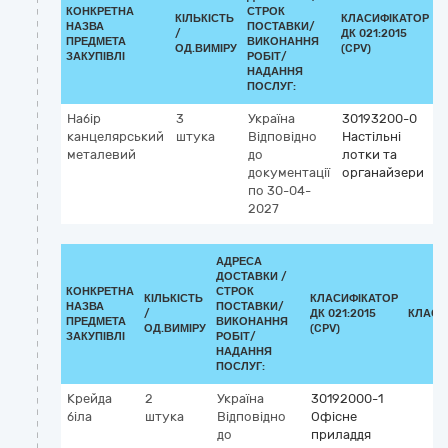
КОНКРЕТНА
СТРОК
КІЛЬКІСТЬ
КЛАСИФІКАТОР
НАЗВА
ПОСТАВКИ/
/
ДК 021:2015
К
ПРЕДМЕТА
ВИКОНАННЯ
ОД.ВИМІРУ
(CPV)
ЗАКУПІВЛІ
РОБІТ/
НАДАННЯ
ПОСЛУГ:
Набір
3
Україна
30193200-0
канцелярський
штука
Відповідно
Настільні
металевий
до
лотки та
документації
органайзери
по 30-04-
2027
АДРЕСА
ДОСТАВКИ /
КОНКРЕТНА
СТРОК
КІЛЬКІСТЬ
КЛАСИФІКАТОР
НАЗВА
ПОСТАВКИ/
/
ДК 021:2015
КЛАСИ
ПРЕДМЕТА
ВИКОНАННЯ
ОД.ВИМІРУ
(CPV)
ЗАКУПІВЛІ
РОБІТ/
НАДАННЯ
ПОСЛУГ:
Крейда
2
Україна
30192000-1
біла
штука
Відповідно
Офісне
до
приладдя