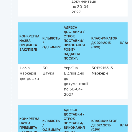
документації
по 30-04-
2027
АДРЕСА
ДОСТАВКИ /
КОНКРЕТНА
СТРОК
КІЛЬКІСТЬ
КЛАСИФІКАТОР
НАЗВА
ПОСТАВКИ/
/
ДК 021:2015
КЛАСИ
ПРЕДМЕТА
ВИКОНАННЯ
ОД.ВИМІРУ
(CPV)
ЗАКУПІВЛІ
РОБІТ/
НАДАННЯ
ПОСЛУГ:
Набір
30
Україна
30192125-3
маркерів
штука
Відповідно
Маркери
для дошки
до
документації
по 30-04-
2027
АДРЕСА
ДОСТАВКИ /
КОНКРЕТНА
СТРОК
КІЛЬКІСТЬ
КЛАСИФІКАТОР
НАЗВА
ПОСТАВКИ/
/
ДК 021:2015
КЛАСИ
ПРЕДМЕТА
ВИКОНАННЯ
ОД.ВИМІРУ
(CPV)