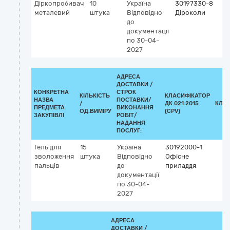
Діркопробивач
10
Україна
30197330-8
металевий
штука
Відповідно
Діроколи
до
документації
по 30-04-
2027
АДРЕСА
ДОСТАВКИ /
КОНКРЕТНА
СТРОК
КІЛЬКІСТЬ
КЛАСИФІКАТОР
НАЗВА
ПОСТАВКИ/
/
ДК 021:2015
КЛА
ПРЕДМЕТА
ВИКОНАННЯ
ОД.ВИМІРУ
(CPV)
ЗАКУПІВЛІ
РОБІТ/
НАДАННЯ
ПОСЛУГ:
Гель для
15
Україна
30192000-1
зволоження
штука
Відповідно
Офісне
пальців
до
приладдя
документації
по 30-04-
2027
АДРЕСА
ДОСТАВКИ /