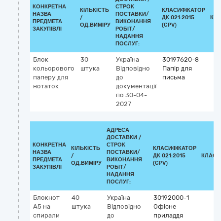
КОНКРЕТНА
СТРОК
КІЛЬКІСТЬ
КЛАСИФІКАТОР
НАЗВА
ПОСТАВКИ/
/
ДК 021:2015
КЛ
ПРЕДМЕТА
ВИКОНАННЯ
ОД.ВИМІРУ
(CPV)
ЗАКУПІВЛІ
РОБІТ/
НАДАННЯ
ПОСЛУГ:
Блок
30
Україна
30197620-8
кольорового
штука
Відповідно
Папір для
паперу для
до
письма
нотаток
документації
по 30-04-
2027
АДРЕСА
ДОСТАВКИ /
КОНКРЕТНА
СТРОК
КІЛЬКІСТЬ
КЛАСИФІКАТОР
НАЗВА
ПОСТАВКИ/
/
ДК 021:2015
КЛАСИ
ПРЕДМЕТА
ВИКОНАННЯ
ОД.ВИМІРУ
(CPV)
ЗАКУПІВЛІ
РОБІТ/
НАДАННЯ
ПОСЛУГ:
Блокнот
40
Україна
30192000-1
А5 на
штука
Відповідно
Офісне
спирали
до
приладдя