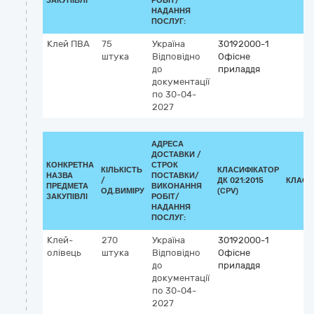
ЗАКУПІВЛІ
РОБІТ/
НАДАННЯ
ПОСЛУГ:
Клей ПВА
75
Україна
30192000-1
штука
Відповідно
Офісне
до
приладдя
документації
по 30-04-
2027
АДРЕСА
ДОСТАВКИ /
КОНКРЕТНА
СТРОК
КІЛЬКІСТЬ
КЛАСИФІКАТОР
НАЗВА
ПОСТАВКИ/
/
ДК 021:2015
КЛАСИ
ПРЕДМЕТА
ВИКОНАННЯ
ОД.ВИМІРУ
(CPV)
ЗАКУПІВЛІ
РОБІТ/
НАДАННЯ
ПОСЛУГ:
Клей-
270
Україна
30192000-1
олівець
штука
Відповідно
Офісне
до
приладдя
документації
по 30-04-
2027