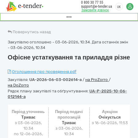
0 800 30 77 55
support@e-tender.ua
UK
Замовити дзвінок
Повернутись назад
Закупівлю оголошено - 03-06-2026, 10:34. Дата останніх змін
- 03-06-2026, 10:34
Офісне устаткування та приладдя різне
Оголошення про проведення.pdf
Закупівля:
UA-2026-06-03-002614-a
/
на ProZorro
/
на DoZorro
Рядок плану закупівлі та обґрунтування:
UA-P-2025-10-06-
012144-a
Період уточнень
Період подачі
Аукціон
Триває
пропозицій
Очікується
з 03-06-2026,
Триває
з
16-06-2026, 11:53
10:34
з 03-06-2026,
по 12-06-2026,
10:34