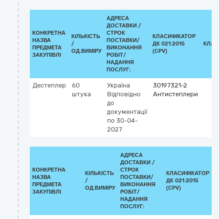
АДРЕСА
ДОСТАВКИ /
КОНКРЕТНА
СТРОК
КІЛЬКІСТЬ
КЛАСИФІКАТОР
НАЗВА
ПОСТАВКИ/
/
ДК 021:2015
КЛАС
ПРЕДМЕТА
ВИКОНАННЯ
ОД.ВИМІРУ
(CPV)
ЗАКУПІВЛІ
РОБІТ/
НАДАННЯ
ПОСЛУГ:
Дестеплер
60
Україна
30197321-2
штука
Відповідно
Антистеплери
до
документації
по 30-04-
2027
АДРЕСА
ДОСТАВКИ /
КОНКРЕТНА
СТРОК
КІЛЬКІСТЬ
КЛАСИФІКАТОР
НАЗВА
ПОСТАВКИ/
/
ДК 021:2015
К
ПРЕДМЕТА
ВИКОНАННЯ
ОД.ВИМІРУ
(CPV)
ЗАКУПІВЛІ
РОБІТ/
НАДАННЯ
ПОСЛУГ: