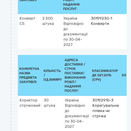
ЗАКУПІВЛІ
РОБІТ/
НАДАННЯ
ПОСЛУГ:
Конверт
2 500
Україна
30199230-1
С5
штука
Відповідно
Конверти
до
документації
по 30-04-
2027
АДРЕСА
ДОСТАВКИ /
КОНКРЕТНА
СТРОК
КІЛЬКІСТЬ
КЛАСИФІКАТОР
НАЗВА
ПОСТАВКИ/
/
ДК 021:2015
КЛАС
ПРЕДМЕТА
ВИКОНАННЯ
ОД.ВИМІРУ
(CPV)
ЗАКУПІВЛІ
РОБІТ/
НАДАННЯ
ПОСЛУГ:
Коректор
30
Україна
30192910-3
стрічковий
штука
Відповідно
Корегувальна
до
плівка чи
документації
стрічка
по 30-04-
2027