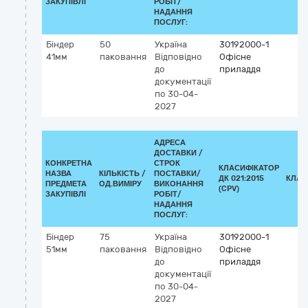
ЗАКУПІВЛІ
РОБІТ/
НАДАННЯ
ПОСЛУГ:
Біндер
50
Україна
30192000-1
41мм
паковання
Відповідно
Офісне
до
приладдя
документації
по 30-04-
2027
АДРЕСА
ДОСТАВКИ /
КОНКРЕТНА
СТРОК
КЛАСИФІКАТОР
НАЗВА
КІЛЬКІСТЬ /
ПОСТАВКИ/
ДК 021:2015
КЛАС
ПРЕДМЕТА
ОД.ВИМІРУ
ВИКОНАННЯ
(CPV)
ЗАКУПІВЛІ
РОБІТ/
НАДАННЯ
ПОСЛУГ:
Біндер
75
Україна
30192000-1
51мм
паковання
Відповідно
Офісне
до
приладдя
документації
по 30-04-
2027