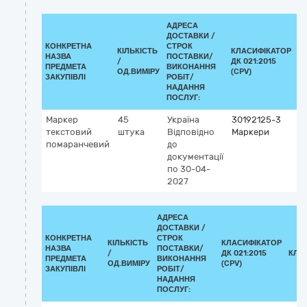
АДРЕСА
ДОСТАВКИ /
КОНКРЕТНА
СТРОК
КІЛЬКІСТЬ
КЛАСИФІКАТОР
НАЗВА
ПОСТАВКИ/
/
ДК 021:2015
К
ПРЕДМЕТА
ВИКОНАННЯ
ОД.ВИМІРУ
(CPV)
ЗАКУПІВЛІ
РОБІТ/
НАДАННЯ
ПОСЛУГ:
Маркер
45
Україна
30192125-3
текстовий
штука
Відповідно
Маркери
помаранчевий
до
документації
по 30-04-
2027
АДРЕСА
ДОСТАВКИ /
КОНКРЕТНА
СТРОК
КІЛЬКІСТЬ
КЛАСИФІКАТОР
НАЗВА
ПОСТАВКИ/
/
ДК 021:2015
КЛА
ПРЕДМЕТА
ВИКОНАННЯ
ОД.ВИМІРУ
(CPV)
ЗАКУПІВЛІ
РОБІТ/
НАДАННЯ
ПОСЛУГ: