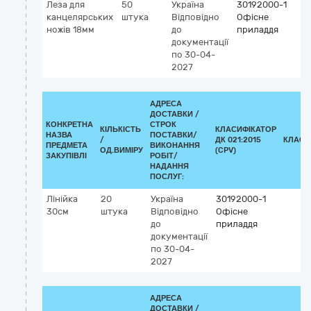
Леза для
50
Україна
30192000-1
канцелярських
штука
Відповідно
Офісне
ножів 18мм
до
приладдя
документації
по 30-04-
2027
АДРЕСА
ДОСТАВКИ /
КОНКРЕТНА
СТРОК
КІЛЬКІСТЬ
КЛАСИФІКАТОР
НАЗВА
ПОСТАВКИ/
/
ДК 021:2015
КЛАСИ
ПРЕДМЕТА
ВИКОНАННЯ
ОД.ВИМІРУ
(CPV)
ЗАКУПІВЛІ
РОБІТ/
НАДАННЯ
ПОСЛУГ:
Лінійка
20
Україна
30192000-1
30см
штука
Відповідно
Офісне
до
приладдя
документації
по 30-04-
2027
АДРЕСА
ДОСТАВКИ /