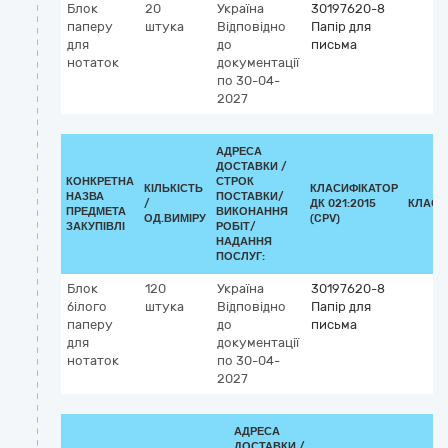
Блок
20
Україна
30197620-8
паперу
штука
Відповідно
Папір для
для
до
письма
нотаток
документації
по 30-04-
2027
АДРЕСА
ДОСТАВКИ /
КОНКРЕТНА
СТРОК
КІЛЬКІСТЬ
КЛАСИФІКАТОР
НАЗВА
ПОСТАВКИ/
/
ДК 021:2015
КЛАСИ
ПРЕДМЕТА
ВИКОНАННЯ
ОД.ВИМІРУ
(CPV)
ЗАКУПІВЛІ
РОБІТ/
НАДАННЯ
ПОСЛУГ:
Блок
120
Україна
30197620-8
білого
штука
Відповідно
Папір для
паперу
до
письма
для
документації
нотаток
по 30-04-
2027
АДРЕСА
ДОСТАВКИ /