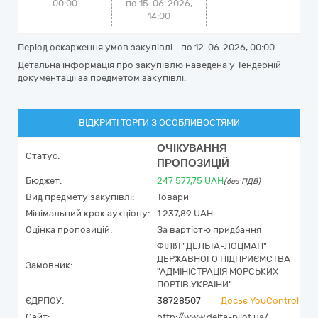
00:00
по 15-06-2026,
14:00
Період оскарження умов закупівлі - по
12-06-2026, 00:00
Детальна інформація про закупівлю наведена у Тендерній
документації за предметом закупівлі.
ВІДКРИТІ ТОРГИ З ОСОБЛИВОСТЯМИ
ОЧІКУВАННЯ
Статус:
ПРОПОЗИЦІЙ
Бюджет:
247 577,75
UAH
(без ПДВ)
Вид предмету закупівлі:
Товари
Мінімальний крок аукціону:
1 237,89 UAH
Оцінка пропозицій:
За вартістю придбання
ФІЛІЯ "ДЕЛЬТА-ЛОЦМАН"
ДЕРЖАВНОГО ПІДПРИЄМСТВА
Замовник:
"АДМІНІСТРАЦІЯ МОРСЬКИХ
ПОРТІВ УКРАЇНИ"
ЄДРПОУ:
38728507
Досьє YouControl
Сайт:
http://www.delta-pilot.ua/