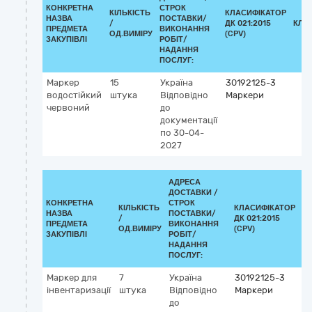
КОНКРЕТНА
СТРОК
КІЛЬКІСТЬ
КЛАСИФІКАТОР
НАЗВА
ПОСТАВКИ/
/
ДК 021:2015
КЛА
ПРЕДМЕТА
ВИКОНАННЯ
ОД.ВИМІРУ
(CPV)
ЗАКУПІВЛІ
РОБІТ/
НАДАННЯ
ПОСЛУГ:
Маркер
15
Україна
30192125-3
водостійкий
штука
Відповідно
Маркери
червоний
до
документації
по 30-04-
2027
АДРЕСА
ДОСТАВКИ /
КОНКРЕТНА
СТРОК
КІЛЬКІСТЬ
КЛАСИФІКАТОР
НАЗВА
ПОСТАВКИ/
/
ДК 021:2015
К
ПРЕДМЕТА
ВИКОНАННЯ
ОД.ВИМІРУ
(CPV)
ЗАКУПІВЛІ
РОБІТ/
НАДАННЯ
ПОСЛУГ:
Маркер для
7
Україна
30192125-3
інвентаризації
штука
Відповідно
Маркери
до