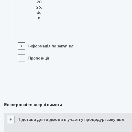
20
26.
do
c
+
Інформація по закупівлі
-
Пропозиції
Електронні тендерні вимоги
+
Підстави для відмови в участі у процедурі закупівлі