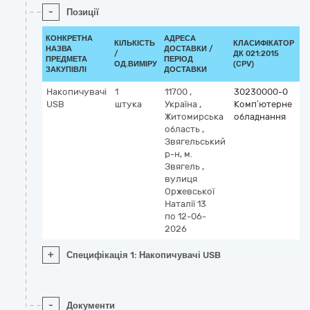
-
Позиції
КОНКРЕТНА
АДРЕСА
КІЛЬКІСТЬ
КЛАСИФІКАТОР
НАЗВА
ДОСТАВКИ /
/
ДК 021:2015
К
ПРЕДМЕТА
ПЕРІОД
ОД.ВИМІРУ
(CPV)
ЗАКУПІВЛІ
ДОСТАВКИ
Накопичувачі
1
11700
,
30230000-0
USB
штука
Україна
,
Комп’ютерне
Житомирська
обладнання
область
,
Звягельський
р-н, м.
Звягель
,
вулиця
Оржевської
Наталії 13
по 12-06-
2026
+
Специфікація 1: Накопичувачі USB
-
Документи