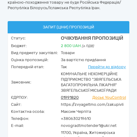
країною-походження товару не буде Російська Федерація/
Республіка Білорусь/Ісламська Республіка Іран.
ЗАПИТ (ЦІНИ) ПРОПОЗИЦІЙ
ОЧІКУВАННЯ ПРОПОЗИЦІЙ
Статус:
Бюджет:
2 800
UAH
(з ПДВ)
Вид предмету закупівлі:
Товари
Оцінка пропозицій:
За вартістю придбання
Попередній етап:
Так
Перейти до відбору
КОМУНАЛЬНЕ НЕКОМЕРЦІЙНЕ
ПІДПРИЄМСТВО "ЗВЯГЕЛЬСЬКА
Замовник:
БАГАТОПРОФІЛЬНА ЛІКАРНЯ"
ЗВЯГЕЛЬСЬКОЇ МІСЬКОЇ РАДИ
ЄДРПОУ:
01991820
Досьє YouControl
Сайт:
https://zvyageltmo.com/zakupivli
Контактна особа:
Максим Черпіта
Телефон:
+380630219610
E-mail:
novogradtmotender1@ukr.net
11700,
Україна
,
Житомирська