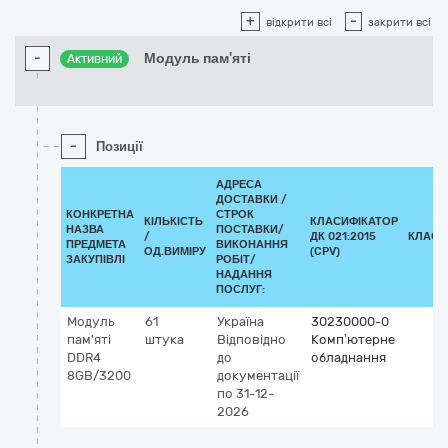
+
-
відкрити всі
закрити всі
-
Модуль пам'яті
Активний
-
Позиції
АДРЕСА
ДОСТАВКИ /
КОНКРЕТНА
СТРОК
КІЛЬКІСТЬ
КЛАСИФІКАТОР
НАЗВА
ПОСТАВКИ/
/
ДК 021:2015
КЛАСИ
ПРЕДМЕТА
ВИКОНАННЯ
ОД.ВИМІРУ
(CPV)
ЗАКУПІВЛІ
РОБІТ/
НАДАННЯ
ПОСЛУГ:
Модуль
61
Україна
30230000-0
пам'яті
штука
Відповідно
Комп’ютерне
DDR4
до
обладнання
8GB/3200
документації
по 31-12-
2026