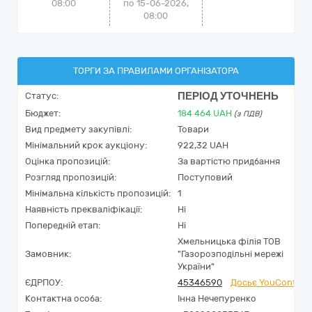
08:00
по 15-06-2026,
08:00
ТОРГИ ЗА ПРАВИЛАМИ ОРГАНІЗАТОРА
ПЕРІОД УТОЧНЕНЬ
Статус:
Бюджет:
184 464
UAH
(з ПДВ)
Вид предмету закупівлі:
Товари
Мінімальний крок аукціону:
922,32 UAH
Оцінка пропозицій:
За вартістю придбання
Розгляд пропозицій:
Поступовий
Мінімальна кількість пропозицій:
1
Наявність прекваліфікації:
Ні
Попередній етап:
Ні
Хмельницька філія ТОВ
Замовник:
"Газорозподільні мережі
України"
ЄДРПОУ:
45346590
Досьє YouControl
Контактна особа:
Інна Нечепуренко