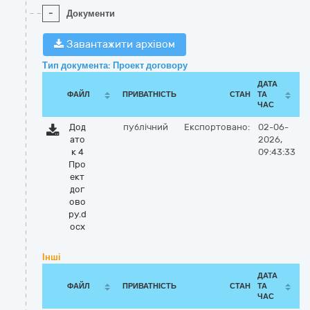
-
Документи
Завантажити архівом
Тип документа: Проект договору
ДАТА
ФАЙЛ
ПРИВАТНІСТЬ
СТАН
ТА
ЧАС
Дод
публічний
Експортовано:
02-06-
ато
2026,
к 4
09:43:33
Про
ект
дог
ово
ру.d
ocx
Інші
ДАТА
ФАЙЛ
ПРИВАТНІСТЬ
СТАН
ТА
ЧАС