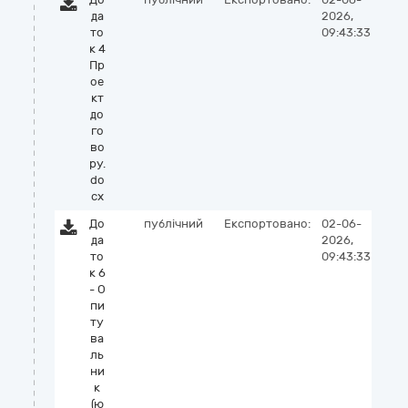
да
2026,
то
09:43:33
к 4
Пр
ое
кт
до
го
во
ру.
do
cx
До
публічний
Експортовано:
02-06-
да
2026,
то
09:43:33
к 6
- О
пи
ту
ва
ль
ни
к
(ю