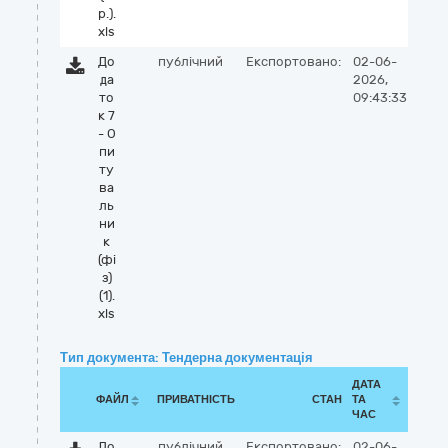
р.).
xls
До
публічний
Експортовано:
02-06-
да
2026,
то
09:43:33
к 7
- О
пи
ту
ва
ль
ни
к
(фі
з)
(1).
xls
Тип документа: Тендерна документація
ДАТА
ФАЙЛ
ПРИВАТНІСТЬ
СТАН
ТА
ЧАС
До
публічний
Експортовано:
02-06-