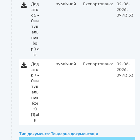
Дод
публічний
Експортовано:
02-06-
ато
2026,
к 6 -
09:43:33
Опи
тув
аль
ник
(ю
р.).x
ls
Дод
публічний
Експортовано:
02-06-
ато
2026,
к 7 -
09:43:33
Опи
тув
аль
ник
(фі
з)
(1).xl
s
Тип документа: Тендерна документація