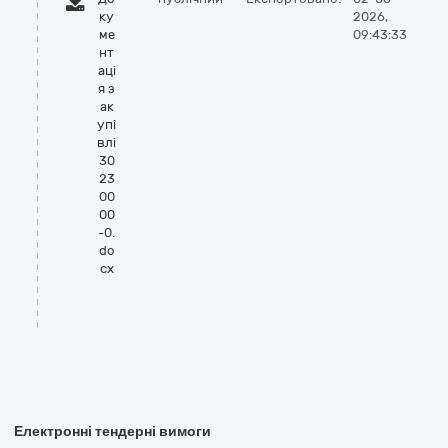
ку
2026,
ме
09:43:33
нт
аці
я з
ак
упі
влі
30
23
00
00
-0.
do
cx
Електронні тендерні вимоги