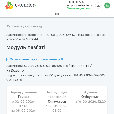
0 800 30 77 55
support@e-tender.ua
UK
Замовити дзвінок
Повернутись назад
Закупівлю оголошено - 02-06-2026, 09:43. Дата останніх змін
- 02-06-2026, 09:44
Модуль пам'яті
Оголошення про проведення.pdf
Закупівля:
UA-2026-06-02-001204-a
/
на ProZorro
/
на DoZorro
Рядок плану закупівлі та обґрунтування:
UA-P-2026-06-02-
001473-a
Період уточнень
Період подачі
Аукціон
Триває
пропозицій
Очікується
з 02-06-2026,
Очікується
з
16-06-2026, 12:20
09:43
з 08-06-2026,
по 08-06-2026,
08:00