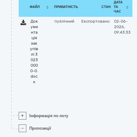
ДАТА
ФАЙЛ
ПРИВАТНІСТЬ
СТАН
ТА
ЧАС
Док
публічний
Експортовано:
02-06-
уме
2026,
нта
09:43:33
ція
зак
упів
лі 3
023
000
0-0.
doc
x
+
Інформація по лоту
-
Пропозиції