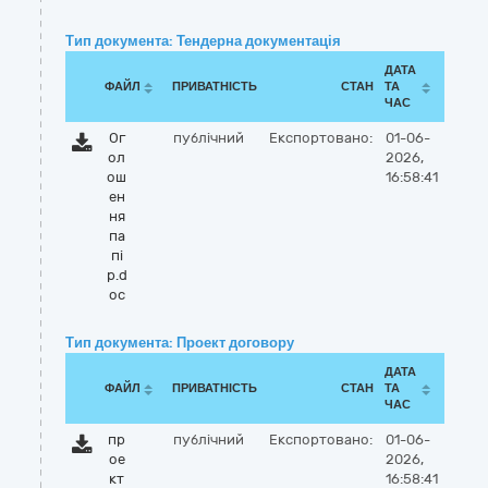
Тип документа: Тендерна документація
ДАТА
ФАЙЛ
ПРИВАТНІСТЬ
СТАН
ТА
ЧАС
Ог
публічний
Експортовано:
01-06-
ол
2026,
ош
16:58:41
ен
ня
па
пі
р.d
oc
Тип документа: Проект договору
ДАТА
ФАЙЛ
ПРИВАТНІСТЬ
СТАН
ТА
ЧАС
пр
публічний
Експортовано:
01-06-
ое
2026,
кт
16:58:41