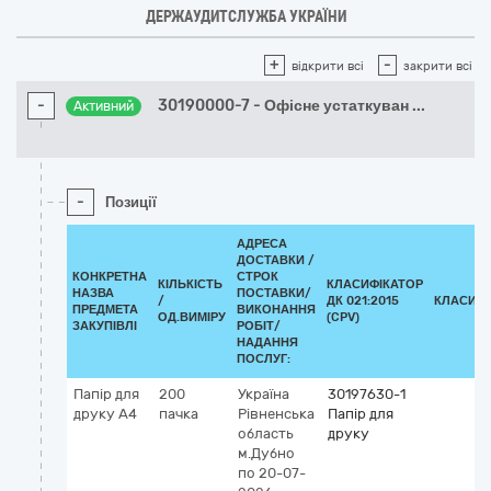
ДЕРЖАУДИТСЛУЖБА УКРАЇНИ
+
-
відкрити всі
закрити всі
-
30190000-7 - Офісне устаткуван
...
Активний
-
Позиції
АДРЕСА
ДОСТАВКИ /
КОНКРЕТНА
СТРОК
КІЛЬКІСТЬ
КЛАСИФІКАТОР
НАЗВА
ПОСТАВКИ/
/
ДК 021:2015
КЛАСИФІ
ПРЕДМЕТА
ВИКОНАННЯ
ОД.ВИМІРУ
(CPV)
ЗАКУПІВЛІ
РОБІТ/
НАДАННЯ
ПОСЛУГ:
Папір для
200
Україна
30197630-1
друку А4
пачка
Рівненська
Папір для
область
друку
м.Дубно
по 20-07-