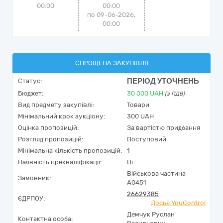
00:00
00:00
по 09-06-2026,
00:00
СПРОЩЕНА ЗАКУПІВЛЯ
ПЕРІОД УТОЧНЕНЬ
Статус:
Бюджет:
30 000
UAH
(з ПДВ)
Вид предмету закупівлі:
Товари
Мінімальний крок аукціону:
300 UAH
Оцінка пропозицій:
За вартістю придбання
Розгляд пропозицій:
Поступовий
Мінімальна кількість пропозицій:
1
Наявність прекваліфікації:
Ні
Військова частина
Замовник:
А0451
26629385
ЄДРПОУ:
Досьє YouControl
Демчук Руслан
Контактна особа: