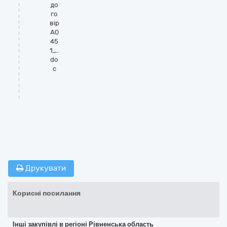
до
го
вір
А0
45
1_.
do
c
Друкувати
Корисні посилання
Інші закупівлі в регіоні Рівненська область