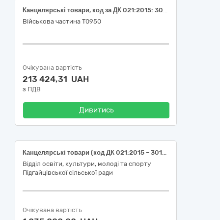
Канцелярські товари, код за ДК 021:2015: 30190000-7 Офісне устаткування та приладдя різне
Військова частина Т0950
Очікувана вартість
213 424,31 UAH
з ПДВ
Дивитись
Канцелярські товари (код ДК 021:2015 – 30190000-7 - Офісне устаткування та приладдя різне)
Відділ освіти, культури, молоді та спорту
Підгайцівської сільської ради
Очікувана вартість