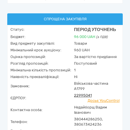
СПРОЩЕНА ЗАКУПІВЛЯ
ПЕРІОД УТОЧНЕНЬ
Статус:
Бюджет:
96 000
UAH
(з ПДВ)
Вид предмету закупівлі:
Товари
Мінімальний крок аукціону:
960 UAH
Оцінка пропозицій:
За вартістю придбання
Розгляд пропозицій:
Поступовий
Мінімальна кількість пропозицій:
1
Наявність прекваліфікації:
Ні
Військова частина
Замовник:
А1799
22995041
ЄДРПОУ:
Досьє YouControl
Недайборщ Вадим
Контактна особа:
Іванович
380444286250,
Телефон:
380673424236