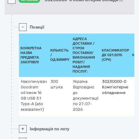
Активний
-
Позиції
АДРЕСА
ДОСТАВКИ /
КОНКРЕТНА
СТРОК
КІЛЬКІСТЬ
КЛАСИФІКАТОР
НАЗВА
ПОСТАВКИ/
/
ДК 021:2015
КЛ
ПРЕДМЕТА
ВИКОНАННЯ
ОД.ВИМІРУ
(CPV)
ЗАКУПІВЛІ
РОБІТ/
НАДАННЯ
ПОСЛУГ:
Накопичувач
300
Україна
30230000-0
Goodram
штука
Відповідно
Комп’ютерне
об’ємом 16
до
обладнання
GB USB 3.1
документації
Type-A (або
по 27-07-
еквівалент)
2026
+
Інформація по лоту