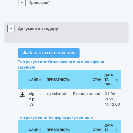
-
Пропозиції
-
Документи тендеру
Завантажити архівом
Тип документа: Оголошення про проведення
закупівлі
ДАТА
ФАЙЛ
ПРИВАТНІСТЬ
СТАН
ТА
ЧАС
sig
публічний
Експортовано:
01-06-
n.p
2026,
7s
16:42:00
Тип документа: Тендерна документація
ДАТА
ФАЙЛ
ПРИВАТНІСТЬ
СТАН
ТА