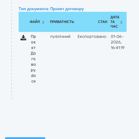
Тип документа: Проект договору
ДАТА
ФАЙЛ
ПРИВАТНІСТЬ
СТАН
ТА
ЧАС
Пр
публічний
Експортовано:
01-06-
оє
2026,
кт
16:41:19
До
го
во
ру.
do
cx