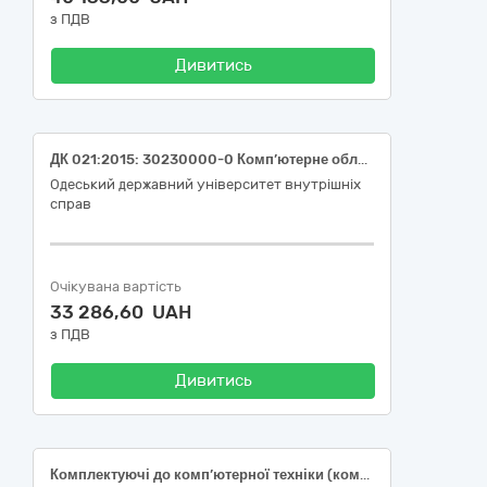
з ПДВ
Дивитись
ДК 021:2015: 30230000-0 Комп’ютерне обладнання (Модуль пам'яті)
Одеський державний університет внутрішніх
справ
Очікувана вартість
33 286,60 UAH
з ПДВ
Дивитись
Комплектуючі до комп’ютерної техніки (комп'ютерна миша та клавіатура)