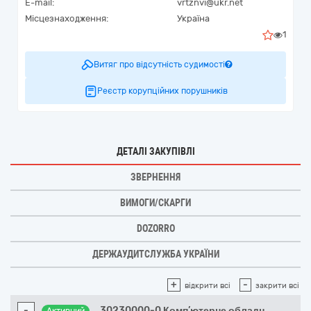
E-mail:
vrtznvi@ukr.net
Місцезнаходження:
Україна
1
Витяг про відсутність судимості
Реєстр корупційних порушників
ДЕТАЛІ ЗАКУПІВЛІ
ЗВЕРНЕННЯ
ВИМОГИ/СКАРГИ
DOZORRO
ДЕРЖАУДИТСЛУЖБА УКРАЇНИ
+
-
відкрити всі
закрити всі
-
30230000-0 Комп’ютерне обладн
...