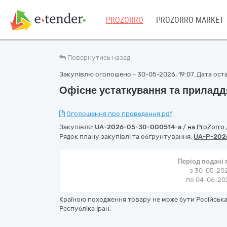
PROZORRO
PROZORRO MARKET
Повернутись назад
Закупівлю оголошено - 30-05-2026, 19:07. Дата оста
Офісне устаткування та приладд
Оголошення про проведення.pdf
Закупівля:
UA-2026-05-30-000514-a
/
на ProZorro
Рядок плану закупівлі та обґрунтування:
UA-P-202
Період подачі
з 30-05-202
по 04-06-202
Країною походження товару не може бути Російська
Республіка Іран.