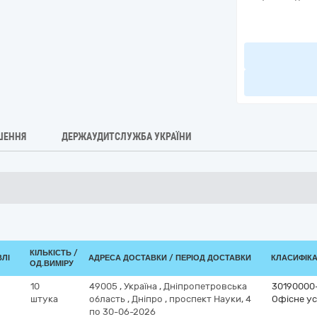
ШЕННЯ
ДЕРЖАУДИТСЛУЖБА УКРАЇНИ
КІЛЬКІСТЬ /
ВЛІ
АДРЕСА ДОСТАВКИ / ПЕРІОД ДОСТАВКИ
КЛАСИФІКАТ
ОД.ВИМІРУ
10
49005
,
Україна
,
Дніпропетровська
30190000
штука
область
,
Дніпро
,
проспект Науки, 4
Офісне ус
по 30-06-2026