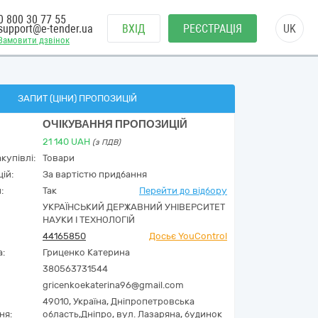
0 800 30 77 55
support@e-tender.ua
ВХІД
РЕЄСТРАЦІЯ
UK
Замовити дзвінок
ЗАПИТ (ЦІНИ) ПРОПОЗИЦІЙ
ОЧІКУВАННЯ ПРОПОЗИЦІЙ
21 140
UAH
(з ПДВ)
купівлі:
Товари
ій:
За вартістю придбання
:
Так
Перейти до відбору
УКРАЇНСЬКИЙ ДЕРЖАВНИЙ УНІВЕРСИТЕТ
НАУКИ І ТЕХНОЛОГІЙ
44165850
Досьє YouControl
а:
Гриценко Катерина
380563731544
gricenkoekaterina96@gmail.com
49010,
Україна
,
Дніпропетровська
ня:
область,
Дніпро,
вул. Лазаряна, будинок