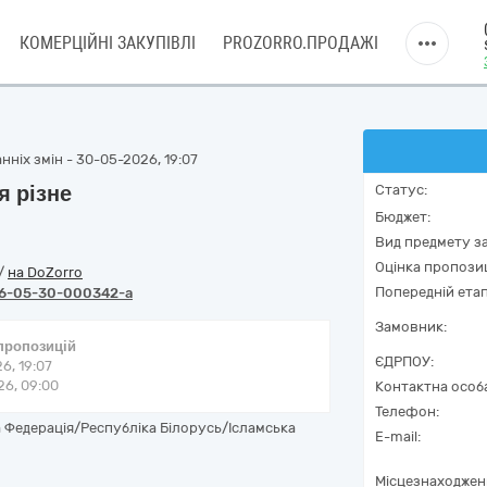
КОМЕРЦІЙНІ ЗАКУПІВЛІ
PROZORRO.ПРОДАЖІ
нніх змін - 30-05-2026, 19:07
я різне
Статус:
Бюджет:
Вид предмету за
Оцінка пропозиц
/
на DoZorro
Попередній етап
6-05-30-000342-a
Замовник:
 пропозицій
ЄДРПОУ:
6, 19:07
6, 09:00
Контактна особ
Телефон:
 Федерація/Республіка Білорусь/Ісламська
E-mail:
Місцезнаходжен