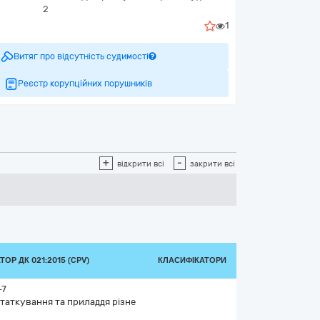
2
1
Витяг про відсутність судимості
Реєстр корупційних порушників
+
-
відкрити всі
закрити всі
ОР ДК 021:2015 (CPV)
КЛАСИФІКАТОРИ
-7
таткування та приладдя різне