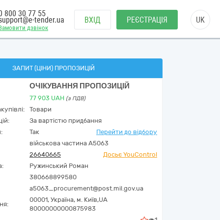
0 800 30 77 55
support@e-tender.ua
ВХІД
РЕЄСТРАЦІЯ
UK
Замовити дзвінок
ЗАПИТ (ЦІНИ) ПРОПОЗИЦІЙ
ОЧІКУВАННЯ ПРОПОЗИЦІЙ
77 903
UAH
(з ПДВ)
купівлі:
Товари
ій:
За вартістю придбання
:
Так
Перейти до відбору
військова частина А5063
26640665
Досьє YouControl
а:
Ружинський Роман
380668899580
a5063_procurement@post.mil.gov.ua
00001,
Україна
,
м. Київ,
UA
ня:
80000000000875983
1