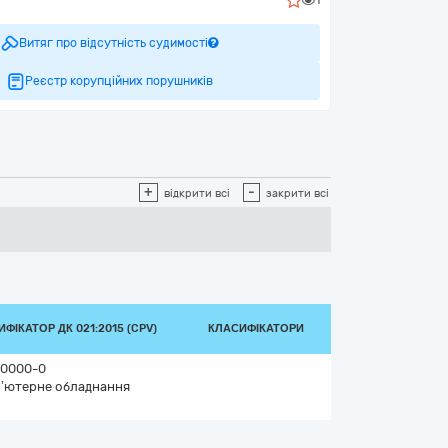
Витяг про відсутність судимості
Реєстр корупційних порушників
+
-
відкрити всі
закрити всі
ФІКАТОР ДК 021:2015 (CPV)
КЛАСИФІКАТОРИ
0000-0
’ютерне обладнання