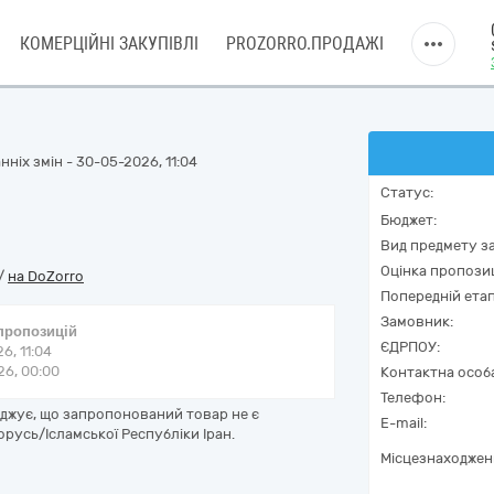
КОМЕРЦІЙНІ ЗАКУПІВЛІ
PROZORRO.ПРОДАЖІ
ніх змін - 30-05-2026, 11:04
Статус:
Бюджет:
Вид предмету за
Оцінка пропозиц
/
на DoZorro
Попередній етап
Замовник:
 пропозицій
ЄДРПОУ:
6, 11:04
6, 00:00
Контактна особ
Телефон:
рджує, що запропонований товар не є
E-mail:
орусь/Ісламської Республіки Іран.
Місцезнаходжен