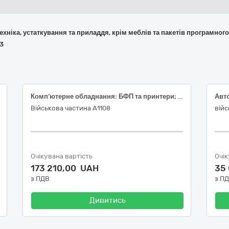
 техніка, устаткування та приладдя, крім меблів та пакетів програмног
63
Комп’ютерне обладнання: БФП та принтери; Чохли та карти пам’яті
Авт
Військова частина А1108
війс
Очікувана вартість
Очік
173 210,00 UAH
35
з ПДВ
з П
Дивитись