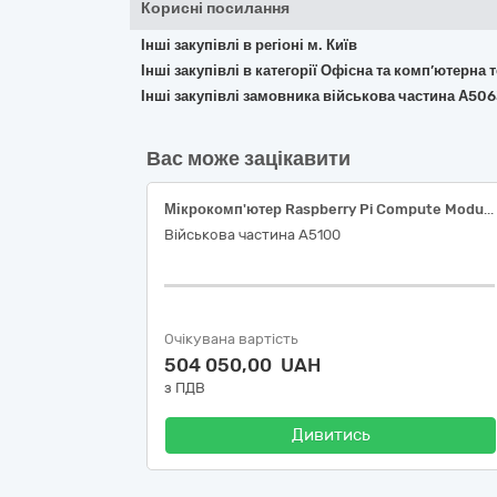
Корисні посилання
Інші закупівлі в регіоні м. Київ
Інші закупівлі в категорії Офісна та комп’ютерна
Інші закупівлі замовника військова частина А50
Вас може зацікавити
Мікрокомп'ютер Raspberry Pi Compute Module 4 (CM4) 4GB RAM, 8GB eMMC / CM4004008, Мікрокомп'ютер Raspberry Pi Compute Module 4 Dual Gigabit Ethernet 5G/4G Mini-Computer (21108) (плата розширення)
Військова частина А5100
Очікувана вартість
504 050,00 UAH
з ПДВ
Дивитись