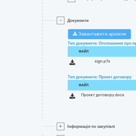
-
Документи
Завантажити архівом
Тип документа: Оголошення про п
ФАЙЛ
sign.p7s
Тип документа: Проект договору
ФАЙЛ
Проєкт договору.docx
+
Інформація по закупівлі