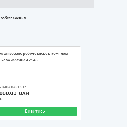
о забезпечення
оматизоване робоче місце в комплекті
ькова частина А2648
увана вартість
 000,00 UAH
ДВ
Дивитись