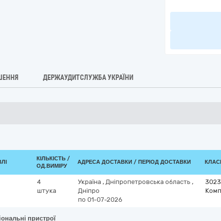
ШЕННЯ
ДЕРЖАУДИТСЛУЖБА УКРАЇНИ
КІЛЬКІСТЬ /
ВЛІ
АДРЕСА ДОСТАВКИ / ПЕРІОД ДОСТАВКИ
КЛАСИ
ОД.ВИМІРУ
4
Україна
,
Дніпропетровська область
,
3023
штука
Дніпро
Комп
по 01-07-2026
іональні пристрої